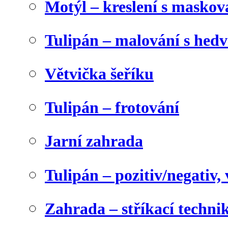
Motýl – kreslení s maskov
Tulipán – malování s he
Větvička šeříku
Tulipán – frotování
Jarní zahrada
Tulipán – pozitiv/negativ,
Zahrada – stříkací techni