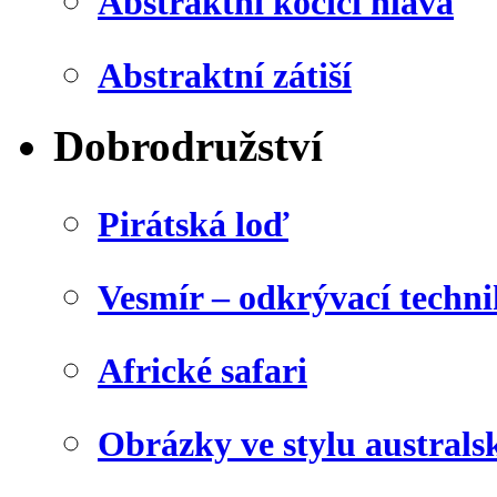
Abstraktní kočičí hlava
Abstraktní zátiší
Dobrodružství
Pirátská loď
Vesmír – odkrývací techn
Africké safari
Obrázky ve stylu australs