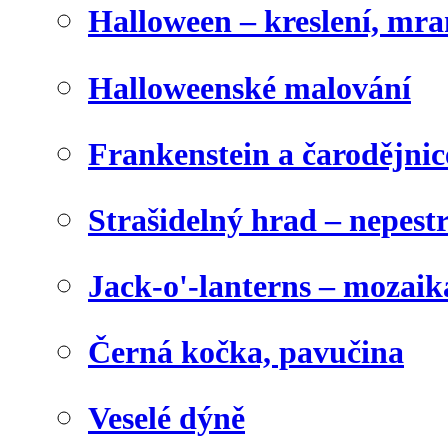
Halloween – kreslení, mr
Halloweenské malování
Frankenstein a čarodějnice
Strašidelný hrad – nepest
Jack-o'-lanterns – mozaik
Černá kočka, pavučina
Veselé dýně