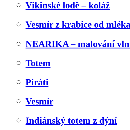
Vikinské lodě – koláž
Vesmír z krabice od mlék
NEARIKA – malování vln
Totem
Piráti
Vesmír
Indiánský totem z dýní