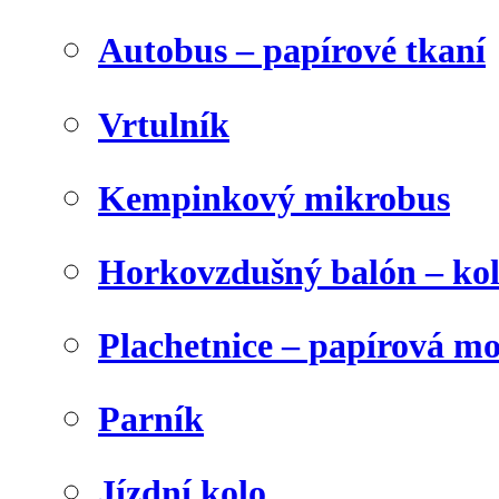
Autobus – papírové tkaní
Vrtulník
Kempinkový mikrobus
Horkovzdušný balón – ko
Plachetnice – papírová m
Parník
Jízdní kolo