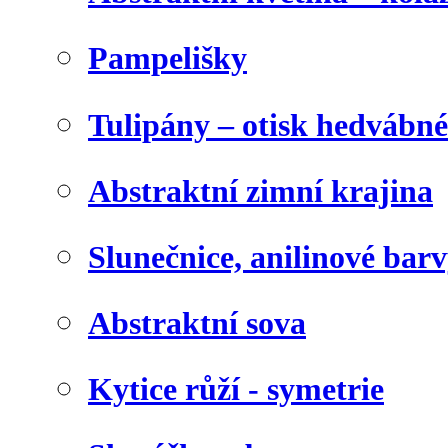
Pampelišky
Tulipány – otisk hedvábn
Abstraktní zimní krajina
Slunečnice, anilinové bar
Abstraktní sova
Kytice růží - symetrie