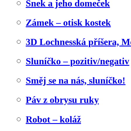
Šnek a jeho domeček
Zámek – otisk kostek
3D Lochnesská příšera, M
Sluníčko – pozitiv/negativ
Směj se na nás, sluníčko!
Páv z obrysu ruky
Robot – koláž