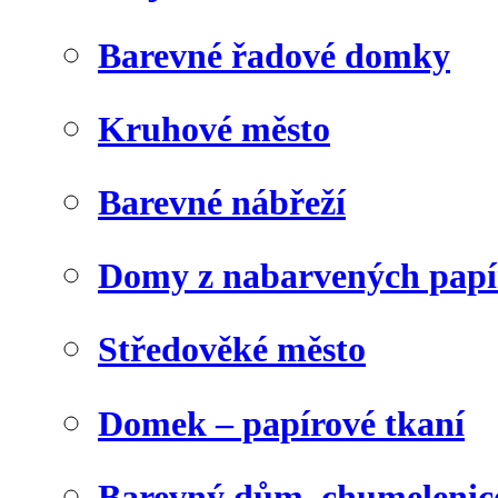
Barevné řadové domky
Kruhové město
Barevné nábřeží
Domy z nabarvených papí
Středověké město
Domek – papírové tkaní
Barevný dům, chumelenic