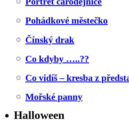
Portrét čarodějnice
Pohádkové městečko
Čínský drak
Co kdyby …..??
Co vidíš – kresba z předst
Mořské panny
Halloween