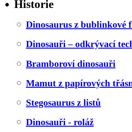
Historie
Dinosaurus z bublinkové f
Dinosauři – odkrývací tec
Bramboroví dinosauři
Mamut z papírových třásn
Stegosaurus z listů
Dinosauři - roláž