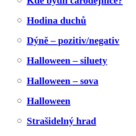
Kde bydlí čarodějnice?
Hodina duchů
Dýně – pozitiv/negativ
Halloween – siluety
Halloween – sova
Halloween
Strašidelný hrad