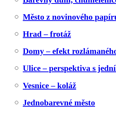
Město z novinového papír
Hrad – frotáž
Domy – efekt rozlámanéh
Ulice – perspektiva s jed
Vesnice – koláž
Jednobarevné město