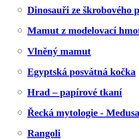
Dinosauři ze škrobového 
Mamut z modelovací hmo
Vlněný mamut
Egyptská posvátná kočka
Hrad – papírové tkaní
Řecká mytologie - Medus
Rangoli