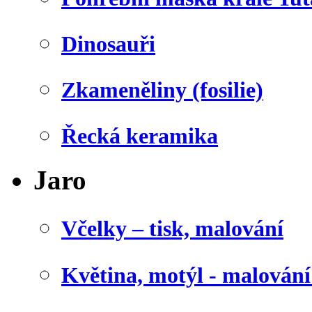
Dinosauři
Zkameněliny (fosilie)
Řecká keramika
Jaro
Včelky – tisk, malování
Květina, motýl - malován