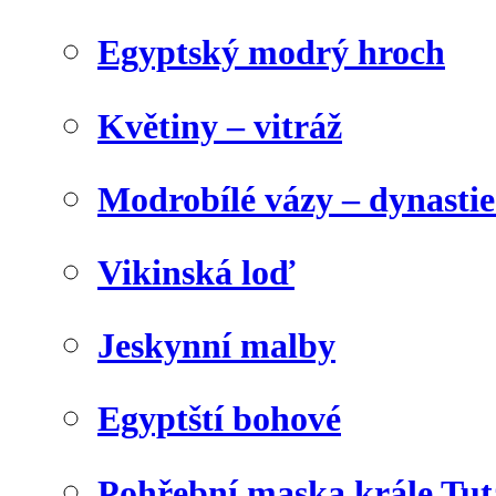
Egyptský modrý hroch
Květiny – vitráž
Modrobílé vázy – dynasti
Vikinská loď
Jeskynní malby
Egyptští bohové
Pohřební maska krále Tu