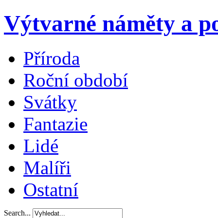
Výtvarné náměty a po
Příroda
Roční období
Svátky
Fantazie
Lidé
Malíři
Ostatní
Search...