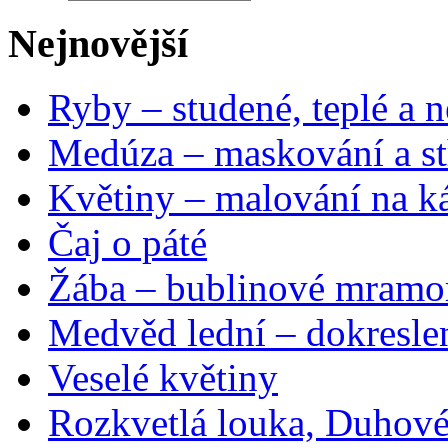
Nejnovější
Ryby – studené, teplé a n
Medúza – maskování a st
Květiny – malování na ká
Čaj o páté
Žába – bublinové mramo
Medvěd lední – dokresle
Veselé květiny
Rozkvetlá louka, Duhové