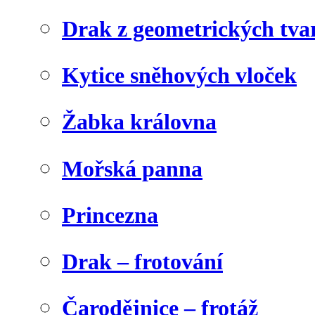
Drak z geometrických tva
Kytice sněhových vloček
Žabka královna
Mořská panna
Princezna
Drak – frotování
Čarodějnice – frotáž