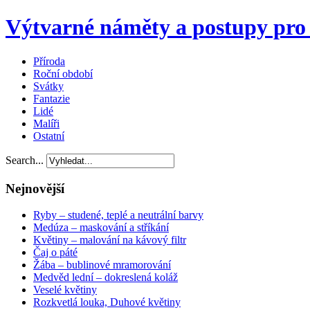
Výtvarné náměty a postupy pro 
Příroda
Roční období
Svátky
Fantazie
Lidé
Malíři
Ostatní
Search...
Nejnovější
Ryby – studené, teplé a neutrální barvy
Medúza – maskování a stříkání
Květiny – malování na kávový filtr
Čaj o páté
Žába – bublinové mramorování
Medvěd lední – dokreslená koláž
Veselé květiny
Rozkvetlá louka, Duhové květiny