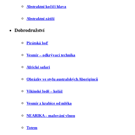
Abstraktní kočičí hlava
Abstraktní zátiší
Dobrodružství
Pirátská loď
Vesmír – odkrývací technika
Africké safari
Obrázky ve stylu australských Aboriginců
Vikinské lodě – koláž
Vesmír z krabice od mléka
NEARIKA – malování vlnou
Totem