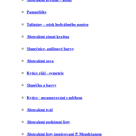
Pampelišky
Tulipány – otisk hedvábného papíru
Abstraktní zimní krajina
Slunečnice, anilinové barvy
Abstraktní sova
Kytice růží - symetrie
Slunéčko a barvy
Kytice - mramorování s mlékem
Abstraktní tvář
Abstraktní podzimní listy
Abstraktní listy inspirované P. Mondrianem