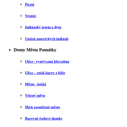
Piráti
Vesmír
Indiánský totem z dýní
Umění amerických indiánů
Domy Města Památky
Ulice - vymývaná klovatina
Ulice – otisk barev z fólie
Město - koláž
Větrný mlýn
Moje zasněžené město
Barevné řadové domky