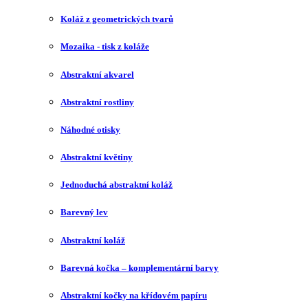
Koláž z geometrických tvarů
Mozaika - tisk z koláže
Abstraktní akvarel
Abstraktní rostliny
Náhodné otisky
Abstraktní květiny
Jednoduchá abstraktní koláž
Barevný lev
Abstraktní koláž
Barevná kočka – komplementární barvy
Abstraktní kočky na křídovém papíru