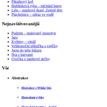
Piknikový koš
Bublinková ryba – míchání barev
Léto – papírové tkaní, Zelené léto
Plachetnice – odraz ve vodě
Nejnavštěvovanější
Podzim – malovaný monotyp
Jaro
Květiny – vitráž
Velikonoční přáníčka s vajíčky
Jsem do tebe blázen
Hra s barvami
Ovečka z papírové dečky
Vše
Abstrakce
Abstrakce s Wikki Stix
Abstraktní rybky
Abstraktní květina – koláž