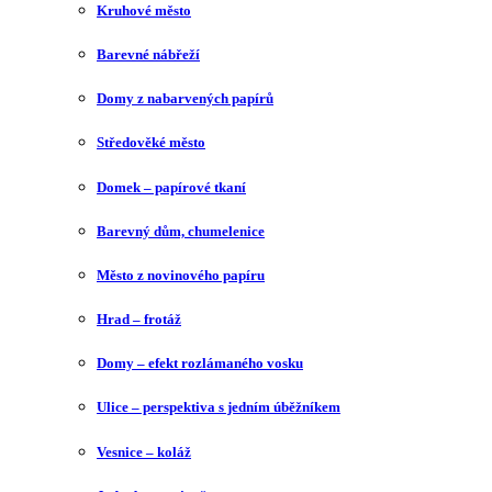
Kruhové město
Barevné nábřeží
Domy z nabarvených papírů
Středověké město
Domek – papírové tkaní
Barevný dům, chumelenice
Město z novinového papíru
Hrad – frotáž
Domy – efekt rozlámaného vosku
Ulice – perspektiva s jedním úběžníkem
Vesnice – koláž