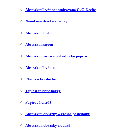
Abstraktní květina inspirovaná G. O′Keeffe
Nanuková dřívka a barvy
Abstraktní loď
Abstraktní strom
Abstraktní zátiší z hedvábného papíru
Abstraktní květina
Ptáček – kresba tuší
Teplé a studené barvy
Papírová vitráž
Abstraktní obrázky – kresba pastelkami
Abstraktní obrázky z otisků