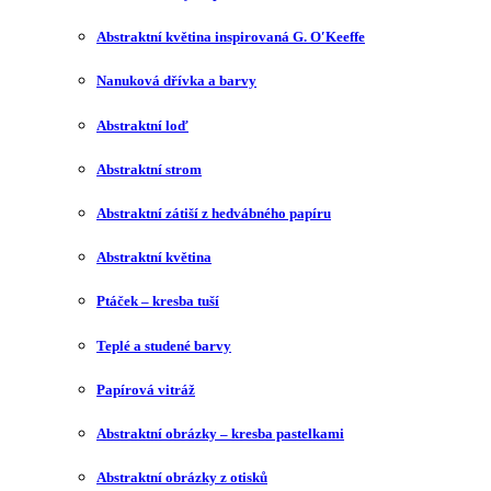
Abstraktní květina inspirovaná G. O′Keeffe
Nanuková dřívka a barvy
Abstraktní loď
Abstraktní strom
Abstraktní zátiší z hedvábného papíru
Abstraktní květina
Ptáček – kresba tuší
Teplé a studené barvy
Papírová vitráž
Abstraktní obrázky – kresba pastelkami
Abstraktní obrázky z otisků