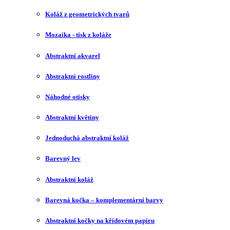
Koláž z geometrických tvarů
Mozaika - tisk z koláže
Abstraktní akvarel
Abstraktní rostliny
Náhodné otisky
Abstraktní květiny
Jednoduchá abstraktní koláž
Barevný lev
Abstraktní koláž
Barevná kočka – komplementární barvy
Abstraktní kočky na křídovém papíru