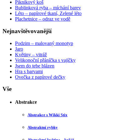
Piknikový koš
Bublinková ryba – míchání barev
Léto – papírové tkaní, Zelené léto
Plachetnice – odraz ve vodě
Nejnavštěvovanější
Podzim – malovaný monotyp
Jaro
Květiny – vitráž
Velikonoční přáníčka s vajíčky
Jsem do tebe blázen
Hra s barvami
Ovečka z papírové dečky
Vše
Abstrakce
Abstrakce s Wikki Stix
Abstraktní rybky
Abstraktní květina – koláž