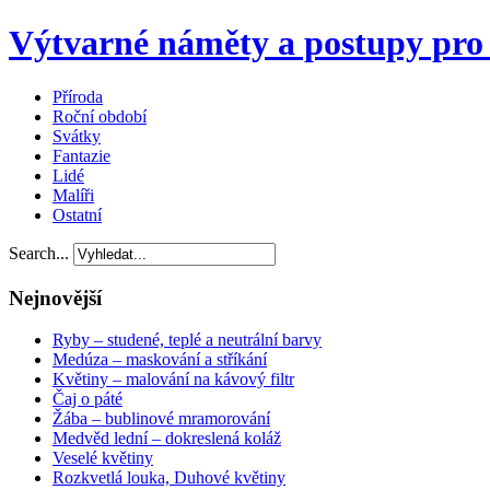
Výtvarné náměty a postupy pro 
Příroda
Roční období
Svátky
Fantazie
Lidé
Malíři
Ostatní
Search...
Nejnovější
Ryby – studené, teplé a neutrální barvy
Medúza – maskování a stříkání
Květiny – malování na kávový filtr
Čaj o páté
Žába – bublinové mramorování
Medvěd lední – dokreslená koláž
Veselé květiny
Rozkvetlá louka, Duhové květiny