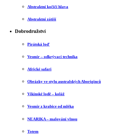
Abstraktní kočičí hlava
Abstraktní zátiší
Dobrodružství
Pirátská loď
Vesmír – odkrývací technika
Africké safari
Obrázky ve stylu australských Aboriginců
Vikinské lodě – koláž
Vesmír z krabice od mléka
NEARIKA – malování vlnou
Totem