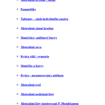
Pampelišky
Tulipány – otisk hedvábného papíru
Abstraktní zimní krajina
Slunečnice, anilinové barvy
Abstraktní sova
Kytice růží - symetrie
Slunéčko a barvy
Kytice - mramorování s mlékem
Abstraktní tvář
Abstraktní podzimní listy
Abstraktní listy inspirované P. Mondrianem