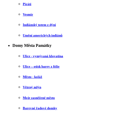
Piráti
Vesmír
Indiánský totem z dýní
Umění amerických indiánů
Domy Města Památky
Ulice - vymývaná klovatina
Ulice – otisk barev z fólie
Město - koláž
Větrný mlýn
Moje zasněžené město
Barevné řadové domky