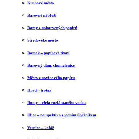
Kruhové město
Barevné nábřeží
Domy z nabarvených papírů
Středověké město
Domek – papírové tkaní
Barevný dům, chumelenice
Město z novinového papíru
Hrad – frotáž
Domy – efekt rozlámaného vosku
Ulice – perspektiva s jedním úběžníkem
Vesnice – koláž