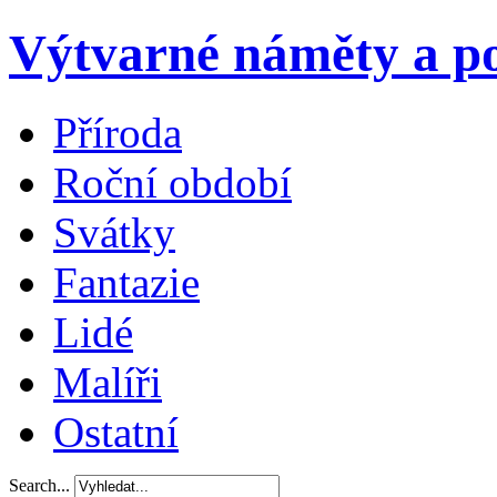
Výtvarné náměty a po
Příroda
Roční období
Svátky
Fantazie
Lidé
Malíři
Ostatní
Search...