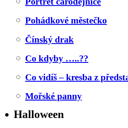
Portrét čarodějnice
Pohádkové městečko
Čínský drak
Co kdyby …..??
Co vidíš – kresba z předst
Mořské panny
Halloween