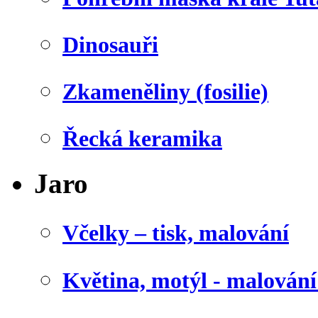
Dinosauři
Zkameněliny (fosilie)
Řecká keramika
Jaro
Včelky – tisk, malování
Květina, motýl - malován