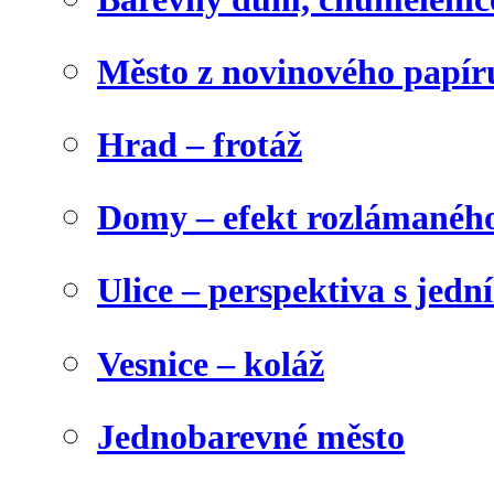
Město z novinového papír
Hrad – frotáž
Domy – efekt rozlámanéh
Ulice – perspektiva s jed
Vesnice – koláž
Jednobarevné město