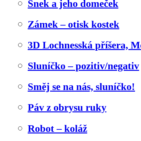
Šnek a jeho domeček
Zámek – otisk kostek
3D Lochnesská příšera, M
Sluníčko – pozitiv/negativ
Směj se na nás, sluníčko!
Páv z obrysu ruky
Robot – koláž