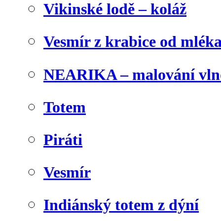
Vikinské lodě – koláž
Vesmír z krabice od mlék
NEARIKA – malování vln
Totem
Piráti
Vesmír
Indiánský totem z dýní