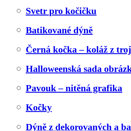
Svetr pro kočičku
Batikované dýně
Černá kočka – koláž z tro
Halloweenská sada obráz
Pavouk – nitěná grafika
Kočky
Dýně z dekorovaných a b