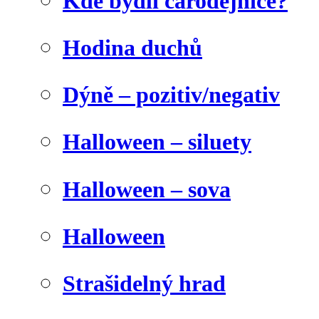
Kde bydlí čarodějnice?
Hodina duchů
Dýně – pozitiv/negativ
Halloween – siluety
Halloween – sova
Halloween
Strašidelný hrad