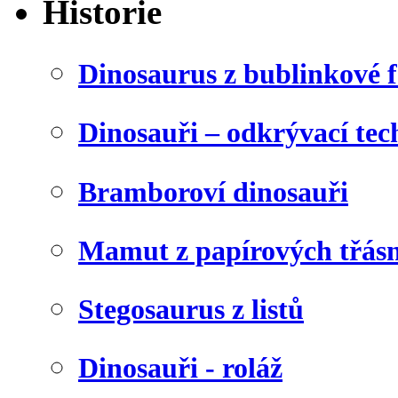
Historie
Dinosaurus z bublinkové f
Dinosauři – odkrývací tec
Bramboroví dinosauři
Mamut z papírových třásn
Stegosaurus z listů
Dinosauři - roláž