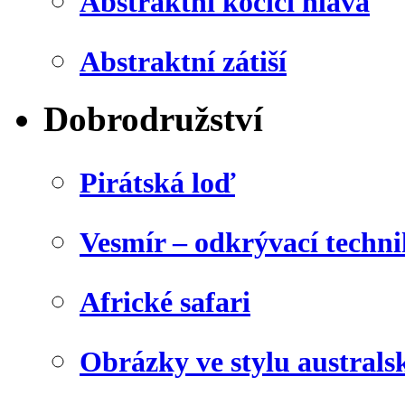
Abstraktní kočičí hlava
Abstraktní zátiší
Dobrodružství
Pirátská loď
Vesmír – odkrývací techn
Africké safari
Obrázky ve stylu australs