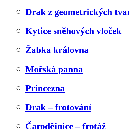
Drak z geometrických tva
Kytice sněhových vloček
Žabka královna
Mořská panna
Princezna
Drak – frotování
Čarodějnice – frotáž