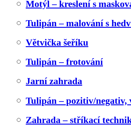
Motýl – kreslení s maskov
Tulipán – malování s he
Větvička šeříku
Tulipán – frotování
Jarní zahrada
Tulipán – pozitiv/negativ,
Zahrada – stříkací techni