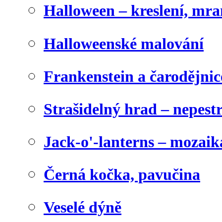
Halloween – kreslení, mr
Halloweenské malování
Frankenstein a čarodějnice
Strašidelný hrad – nepest
Jack-o'-lanterns – mozaik
Černá kočka, pavučina
Veselé dýně