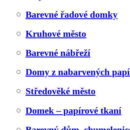
Barevné řadové domky
Kruhové město
Barevné nábřeží
Domy z nabarvených papí
Středověké město
Domek – papírové tkaní
Barevný dům, chumelenic