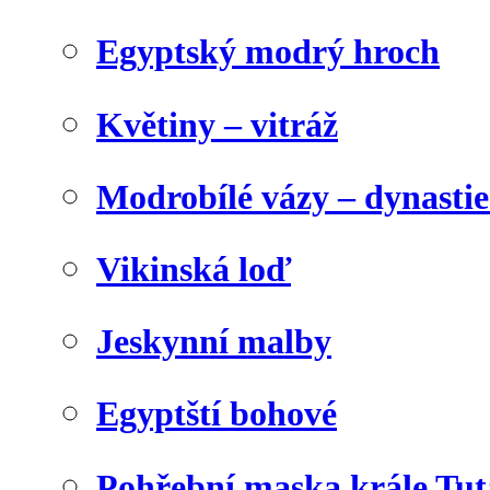
Egyptský modrý hroch
Květiny – vitráž
Modrobílé vázy – dynasti
Vikinská loď
Jeskynní malby
Egyptští bohové
Pohřební maska krále Tu