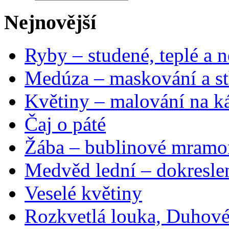
Nejnovější
Ryby – studené, teplé a n
Medúza – maskování a st
Květiny – malování na ká
Čaj o páté
Žába – bublinové mramo
Medvěd lední – dokresle
Veselé květiny
Rozkvetlá louka, Duhové