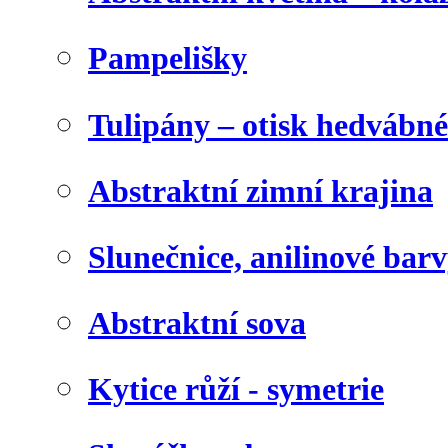
Pampelišky
Tulipány – otisk hedvábn
Abstraktní zimní krajina
Slunečnice, anilinové bar
Abstraktní sova
Kytice růží - symetrie