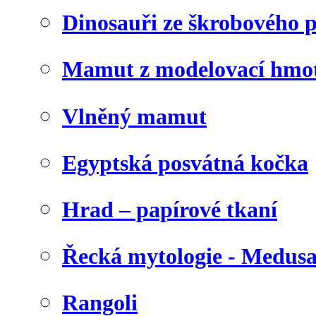
Dinosauři ze škrobového 
Mamut z modelovací hmo
Vlněný mamut
Egyptská posvátná kočka
Hrad – papírové tkaní
Řecká mytologie - Medus
Rangoli