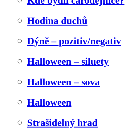
Kde bydlí čarodějnice?
Hodina duchů
Dýně – pozitiv/negativ
Halloween – siluety
Halloween – sova
Halloween
Strašidelný hrad