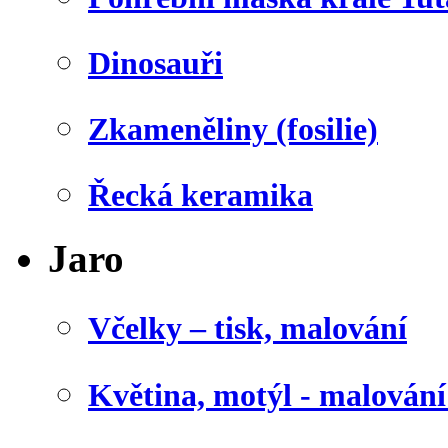
Dinosauři
Zkameněliny (fosilie)
Řecká keramika
Jaro
Včelky – tisk, malování
Květina, motýl - malován