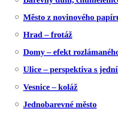
Město z novinového papír
Hrad – frotáž
Domy – efekt rozlámanéh
Ulice – perspektiva s jed
Vesnice – koláž
Jednobarevné město