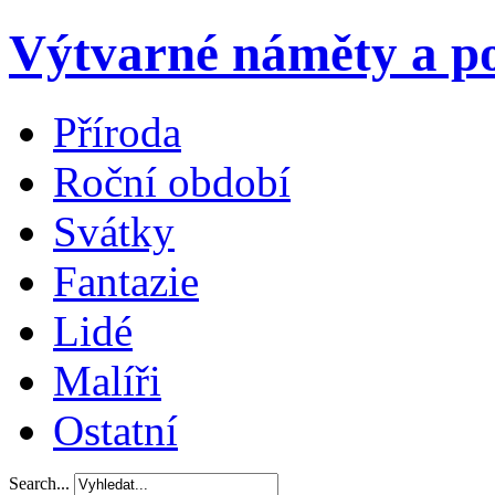
Výtvarné náměty a po
Příroda
Roční období
Svátky
Fantazie
Lidé
Malíři
Ostatní
Search...