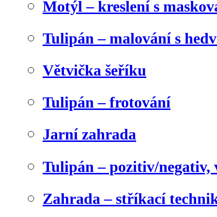
Motýl – kreslení s maskov
Tulipán – malování s he
Větvička šeříku
Tulipán – frotování
Jarní zahrada
Tulipán – pozitiv/negativ,
Zahrada – stříkací techni