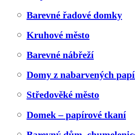
Barevné řadové domky
Kruhové město
Barevné nábřeží
Domy z nabarvených papí
Středověké město
Domek – papírové tkaní
Barevný dům, chumelenic