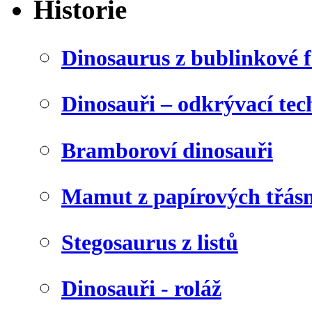
Historie
Dinosaurus z bublinkové f
Dinosauři – odkrývací tec
Bramboroví dinosauři
Mamut z papírových třásn
Stegosaurus z listů
Dinosauři - roláž