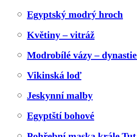
Egyptský modrý hroch
Květiny – vitráž
Modrobílé vázy – dynasti
Vikinská loď
Jeskynní malby
Egyptští bohové
Pohřební maska krále Tu