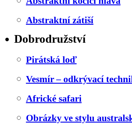
Abstraktní kočičí hlava
Abstraktní zátiší
Dobrodružství
Pirátská loď
Vesmír – odkrývací techn
Africké safari
Obrázky ve stylu australs