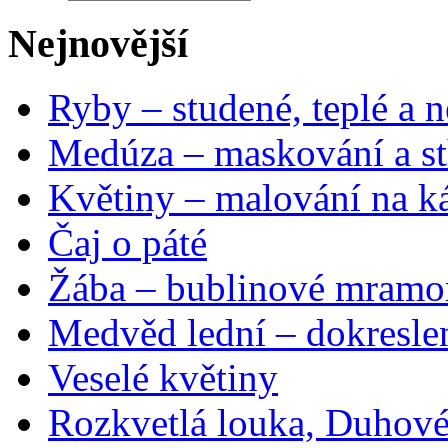
Nejnovější
Ryby – studené, teplé a n
Medúza – maskování a st
Květiny – malování na ká
Čaj o páté
Žába – bublinové mramo
Medvěd lední – dokresle
Veselé květiny
Rozkvetlá louka, Duhové