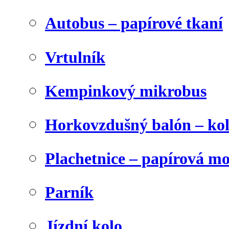
Autobus – papírové tkaní
Vrtulník
Kempinkový mikrobus
Horkovzdušný balón – ko
Plachetnice – papírová m
Parník
Jízdní kolo