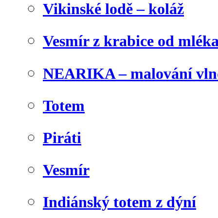
Vikinské lodě – koláž
Vesmír z krabice od mlék
NEARIKA – malování vln
Totem
Piráti
Vesmír
Indiánský totem z dýní