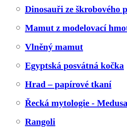
Dinosauři ze škrobového 
Mamut z modelovací hmo
Vlněný mamut
Egyptská posvátná kočka
Hrad – papírové tkaní
Řecká mytologie - Medus
Rangoli