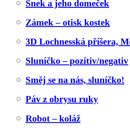
Šnek a jeho domeček
Zámek – otisk kostek
3D Lochnesská příšera, M
Sluníčko – pozitiv/negativ
Směj se na nás, sluníčko!
Páv z obrysu ruky
Robot – koláž