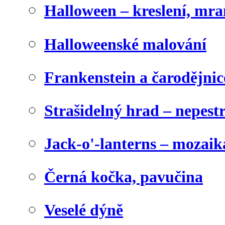
Halloween – kreslení, mr
Halloweenské malování
Frankenstein a čarodějnice
Strašidelný hrad – nepest
Jack-o'-lanterns – mozaik
Černá kočka, pavučina
Veselé dýně