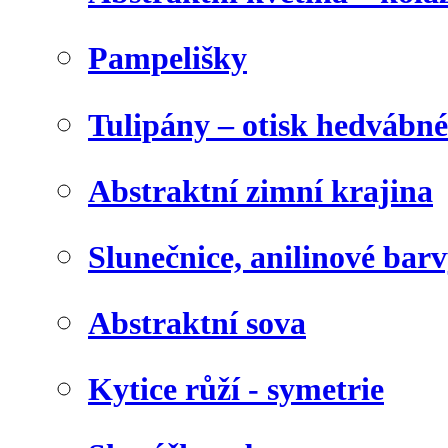
Pampelišky
Tulipány – otisk hedvábn
Abstraktní zimní krajina
Slunečnice, anilinové bar
Abstraktní sova
Kytice růží - symetrie