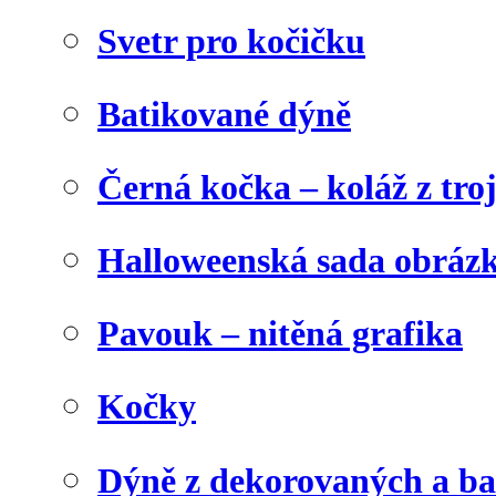
Svetr pro kočičku
Batikované dýně
Černá kočka – koláž z tro
Halloweenská sada obráz
Pavouk – nitěná grafika
Kočky
Dýně z dekorovaných a b