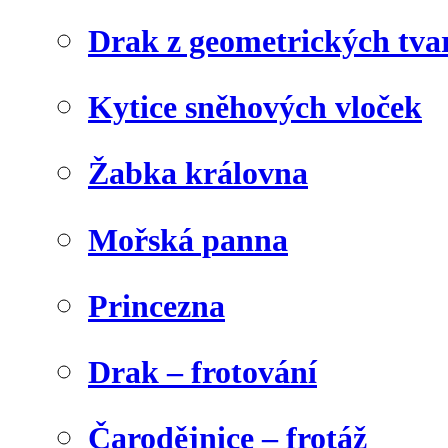
Drak z geometrických tva
Kytice sněhových vloček
Žabka královna
Mořská panna
Princezna
Drak – frotování
Čarodějnice – frotáž