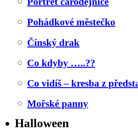
Portrét čarodějnice
Pohádkové městečko
Čínský drak
Co kdyby …..??
Co vidíš – kresba z předst
Mořské panny
Halloween