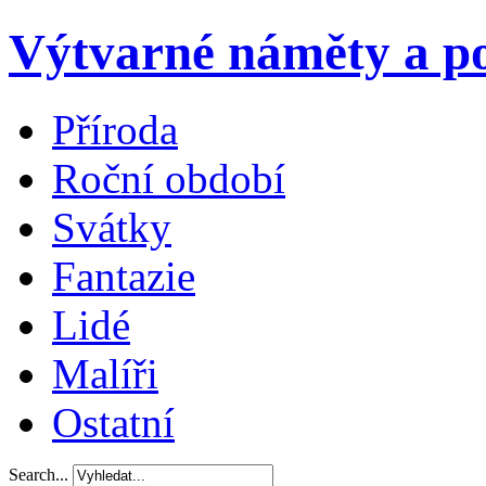
Výtvarné náměty a po
Příroda
Roční období
Svátky
Fantazie
Lidé
Malíři
Ostatní
Search...