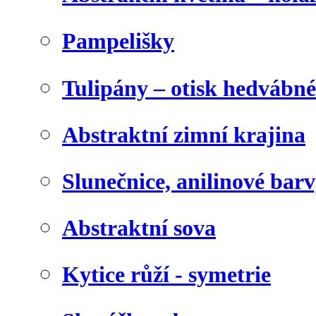
Pampelišky
Tulipány – otisk hedvábn
Abstraktní zimní krajina
Slunečnice, anilinové bar
Abstraktní sova
Kytice růží - symetrie