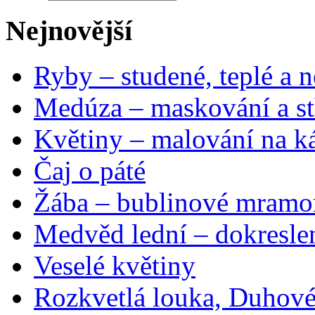
Nejnovější
Ryby – studené, teplé a n
Medúza – maskování a st
Květiny – malování na ká
Čaj o páté
Žába – bublinové mramo
Medvěd lední – dokresle
Veselé květiny
Rozkvetlá louka, Duhové