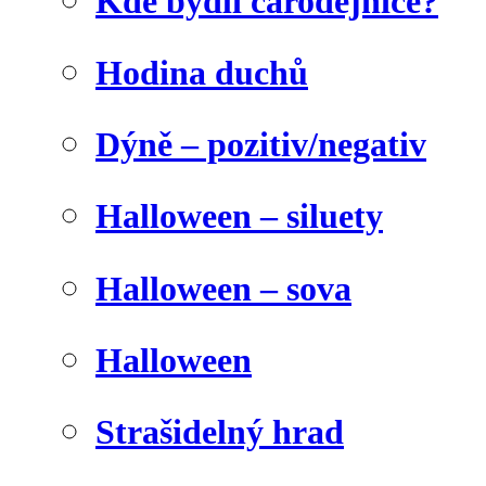
Kde bydlí čarodějnice?
Hodina duchů
Dýně – pozitiv/negativ
Halloween – siluety
Halloween – sova
Halloween
Strašidelný hrad