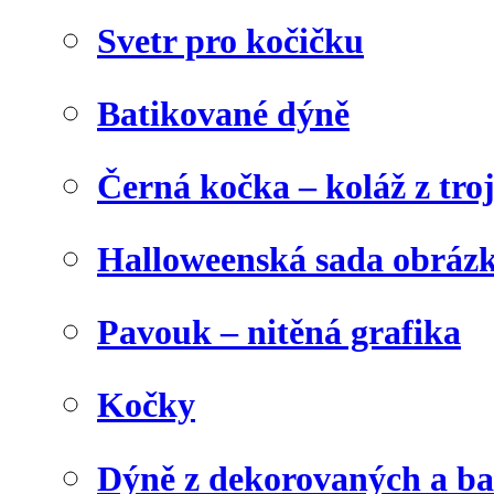
Svetr pro kočičku
Batikované dýně
Černá kočka – koláž z tro
Halloweenská sada obráz
Pavouk – nitěná grafika
Kočky
Dýně z dekorovaných a b