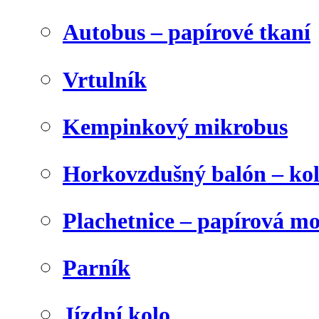
Autobus – papírové tkaní
Vrtulník
Kempinkový mikrobus
Horkovzdušný balón – ko
Plachetnice – papírová m
Parník
Jízdní kolo