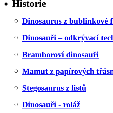
Historie
Dinosaurus z bublinkové f
Dinosauři – odkrývací tec
Bramboroví dinosauři
Mamut z papírových třásn
Stegosaurus z listů
Dinosauři - roláž