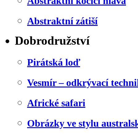
Abstraktní kočičí hlava
Abstraktní zátiší
Dobrodružství
Pirátská loď
Vesmír – odkrývací techn
Africké safari
Obrázky ve stylu australs