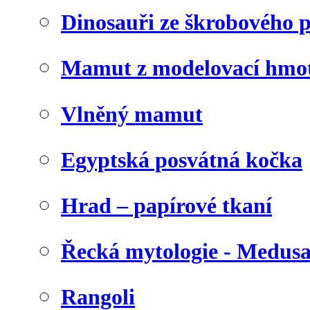
Dinosauři ze škrobového 
Mamut z modelovací hmo
Vlněný mamut
Egyptská posvátná kočka
Hrad – papírové tkaní
Řecká mytologie - Medus
Rangoli