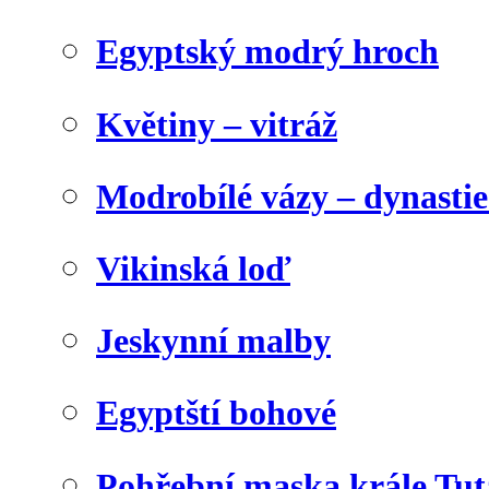
Egyptský modrý hroch
Květiny – vitráž
Modrobílé vázy – dynasti
Vikinská loď
Jeskynní malby
Egyptští bohové
Pohřební maska krále Tu