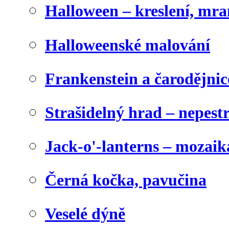
Halloween – kreslení, mr
Halloweenské malování
Frankenstein a čarodějnice
Strašidelný hrad – nepest
Jack-o'-lanterns – mozaik
Černá kočka, pavučina
Veselé dýně