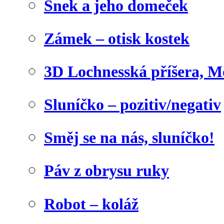
Šnek a jeho domeček
Zámek – otisk kostek
3D Lochnesská příšera, M
Sluníčko – pozitiv/negativ
Směj se na nás, sluníčko!
Páv z obrysu ruky
Robot – koláž