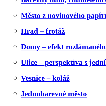
Město z novinového papír
Hrad – frotáž
Domy – efekt rozlámanéh
Ulice – perspektiva s jed
Vesnice – koláž
Jednobarevné město