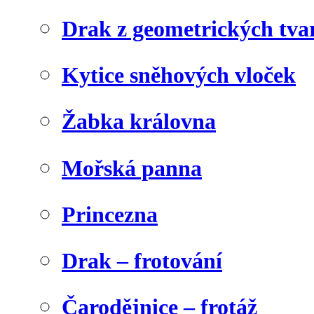
Drak z geometrických tva
Kytice sněhových vloček
Žabka královna
Mořská panna
Princezna
Drak – frotování
Čarodějnice – frotáž