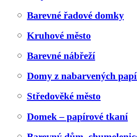
Barevné řadové domky
Kruhové město
Barevné nábřeží
Domy z nabarvených papí
Středověké město
Domek – papírové tkaní
Barevný dům, chumelenic