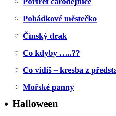
Portrét čarodějnice
Pohádkové městečko
Čínský drak
Co kdyby …..??
Co vidíš – kresba z předst
Mořské panny
Halloween