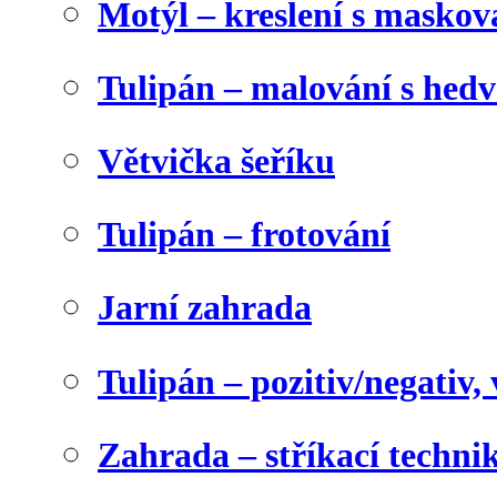
Motýl – kreslení s maskov
Tulipán – malování s he
Větvička šeříku
Tulipán – frotování
Jarní zahrada
Tulipán – pozitiv/negativ,
Zahrada – stříkací techni