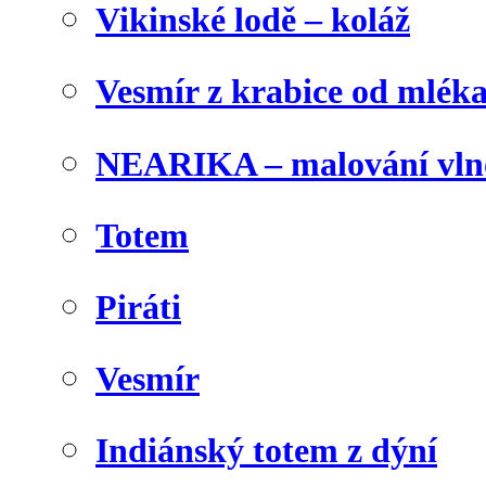
Vikinské lodě – koláž
Vesmír z krabice od mlék
NEARIKA – malování vln
Totem
Piráti
Vesmír
Indiánský totem z dýní