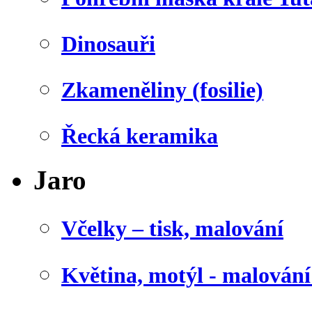
Dinosauři
Zkameněliny (fosilie)
Řecká keramika
Jaro
Včelky – tisk, malování
Květina, motýl - malován