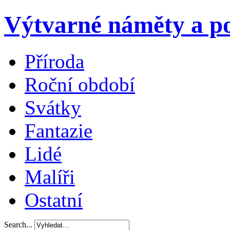
Výtvarné náměty a po
Příroda
Roční období
Svátky
Fantazie
Lidé
Malíři
Ostatní
Search...