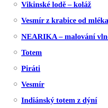
Vikinské lodě – koláž
Vesmír z krabice od mlék
NEARIKA – malování vln
Totem
Piráti
Vesmír
Indiánský totem z dýní