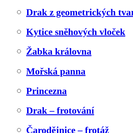
Drak z geometrických tva
Kytice sněhových vloček
Žabka královna
Mořská panna
Princezna
Drak – frotování
Čarodějnice – frotáž