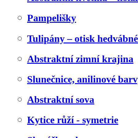
Pampelišky
Tulipány – otisk hedvábn
Abstraktní zimní krajina
Slunečnice, anilinové bar
Abstraktní sova
Kytice růží - symetrie