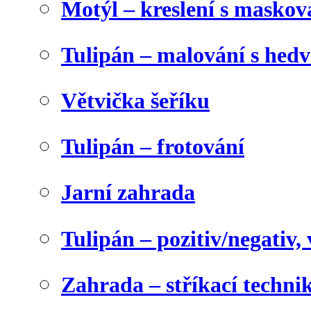
Motýl – kreslení s maskov
Tulipán – malování s he
Větvička šeříku
Tulipán – frotování
Jarní zahrada
Tulipán – pozitiv/negativ,
Zahrada – stříkací techni