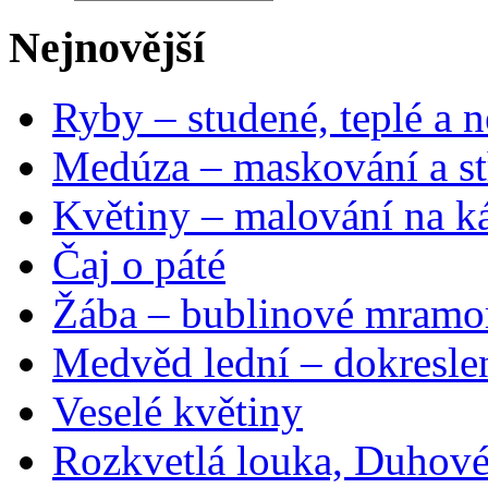
Nejnovější
Ryby – studené, teplé a n
Medúza – maskování a st
Květiny – malování na ká
Čaj o páté
Žába – bublinové mramo
Medvěd lední – dokresle
Veselé květiny
Rozkvetlá louka, Duhové