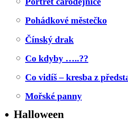
Portrét čarodějnice
Pohádkové městečko
Čínský drak
Co kdyby …..??
Co vidíš – kresba z předst
Mořské panny
Halloween