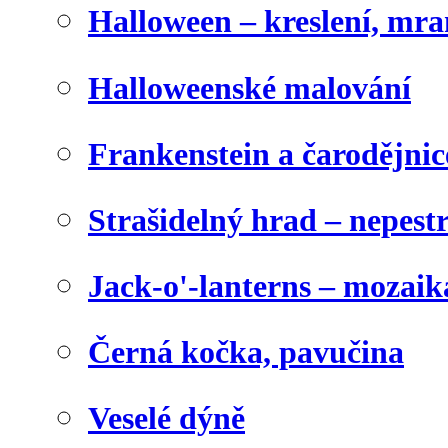
Halloween – kreslení, mr
Halloweenské malování
Frankenstein a čarodějnice
Strašidelný hrad – nepest
Jack-o'-lanterns – mozaik
Černá kočka, pavučina
Veselé dýně