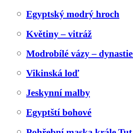
Egyptský modrý hroch
Květiny – vitráž
Modrobílé vázy – dynasti
Vikinská loď
Jeskynní malby
Egyptští bohové
Pohřební maska krále Tu