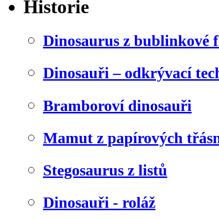
Historie
Dinosaurus z bublinkové f
Dinosauři – odkrývací tec
Bramboroví dinosauři
Mamut z papírových třásn
Stegosaurus z listů
Dinosauři - roláž