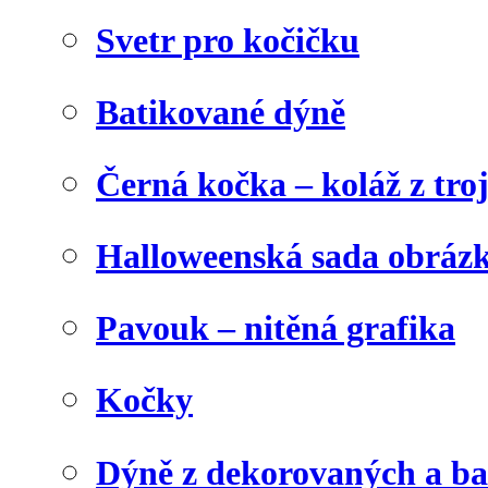
Svetr pro kočičku
Batikované dýně
Černá kočka – koláž z tro
Halloweenská sada obráz
Pavouk – nitěná grafika
Kočky
Dýně z dekorovaných a b