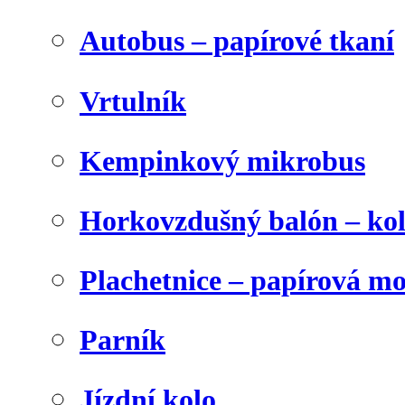
Autobus – papírové tkaní
Vrtulník
Kempinkový mikrobus
Horkovzdušný balón – ko
Plachetnice – papírová m
Parník
Jízdní kolo