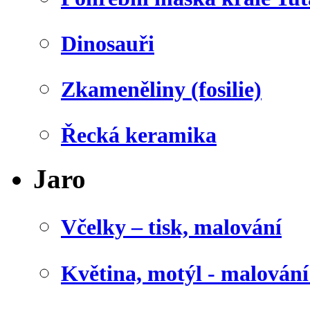
Dinosauři
Zkameněliny (fosilie)
Řecká keramika
Jaro
Včelky – tisk, malování
Květina, motýl - malován