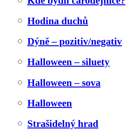
Kde bydlí čarodějnice?
Hodina duchů
Dýně – pozitiv/negativ
Halloween – siluety
Halloween – sova
Halloween
Strašidelný hrad