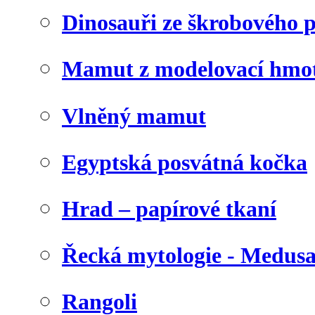
Dinosauři ze škrobového 
Mamut z modelovací hmo
Vlněný mamut
Egyptská posvátná kočka
Hrad – papírové tkaní
Řecká mytologie - Medus
Rangoli