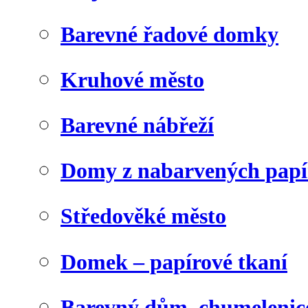
Barevné řadové domky
Kruhové město
Barevné nábřeží
Domy z nabarvených papí
Středověké město
Domek – papírové tkaní
Barevný dům, chumelenic