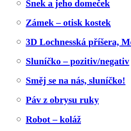
Šnek a jeho domeček
Zámek – otisk kostek
3D Lochnesská příšera, M
Sluníčko – pozitiv/negativ
Směj se na nás, sluníčko!
Páv z obrysu ruky
Robot – koláž