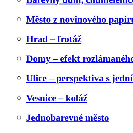
Město z novinového papír
Hrad – frotáž
Domy – efekt rozlámanéh
Ulice – perspektiva s jed
Vesnice – koláž
Jednobarevné město