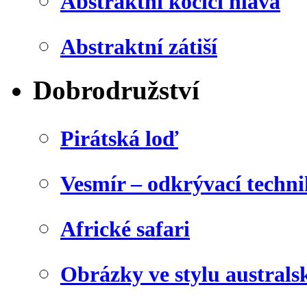
Abstraktní kočičí hlava
Abstraktní zátiší
Dobrodružství
Pirátská loď
Vesmír – odkrývací techn
Africké safari
Obrázky ve stylu australs