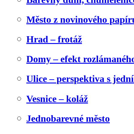
Město z novinového papír
Hrad – frotáž
Domy – efekt rozlámanéh
Ulice – perspektiva s jed
Vesnice – koláž
Jednobarevné město