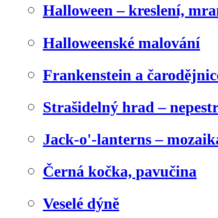
Halloween – kreslení, mr
Halloweenské malování
Frankenstein a čarodějnice
Strašidelný hrad – nepest
Jack-o'-lanterns – mozaik
Černá kočka, pavučina
Veselé dýně