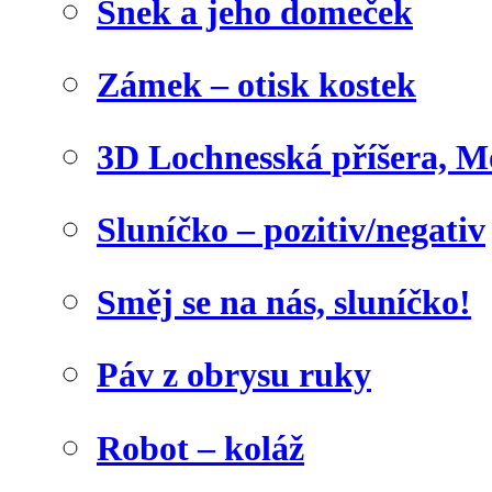
Šnek a jeho domeček
Zámek – otisk kostek
3D Lochnesská příšera, M
Sluníčko – pozitiv/negativ
Směj se na nás, sluníčko!
Páv z obrysu ruky
Robot – koláž