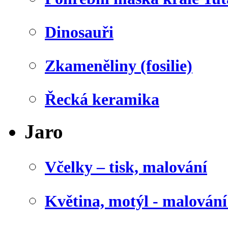
Dinosauři
Zkameněliny (fosilie)
Řecká keramika
Jaro
Včelky – tisk, malování
Květina, motýl - malován