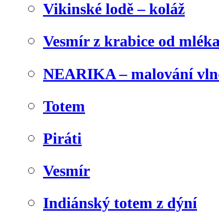
Vikinské lodě – koláž
Vesmír z krabice od mlék
NEARIKA – malování vln
Totem
Piráti
Vesmír
Indiánský totem z dýní