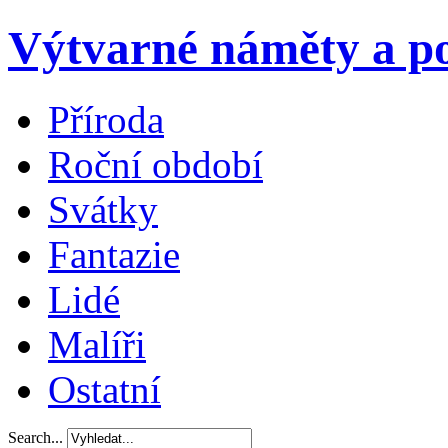
Výtvarné náměty a po
Příroda
Roční období
Svátky
Fantazie
Lidé
Malíři
Ostatní
Search...