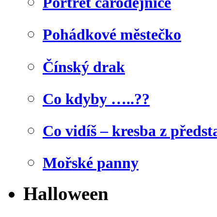
Portrét čarodějnice
Pohádkové městečko
Čínský drak
Co kdyby …..??
Co vidíš – kresba z předst
Mořské panny
Halloween