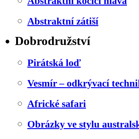
Abstraktní kočičí hlava
Abstraktní zátiší
Dobrodružství
Pirátská loď
Vesmír – odkrývací techn
Africké safari
Obrázky ve stylu australs