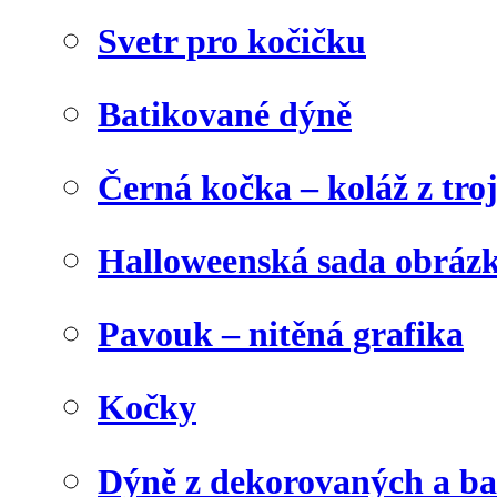
Svetr pro kočičku
Batikované dýně
Černá kočka – koláž z tro
Halloweenská sada obráz
Pavouk – nitěná grafika
Kočky
Dýně z dekorovaných a b