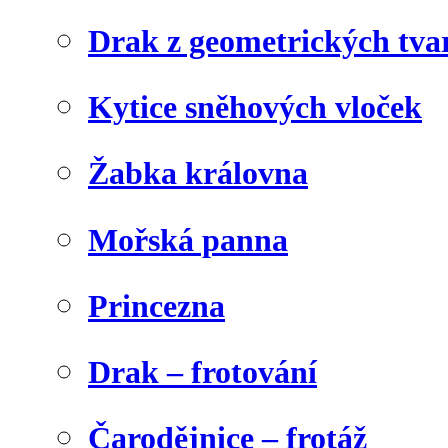
Drak z geometrických tva
Kytice sněhových vloček
Žabka královna
Mořská panna
Princezna
Drak – frotování
Čarodějnice – frotáž