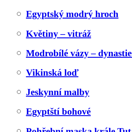
Egyptský modrý hroch
Květiny – vitráž
Modrobílé vázy – dynasti
Vikinská loď
Jeskynní malby
Egyptští bohové
Pohřební maska krále Tu