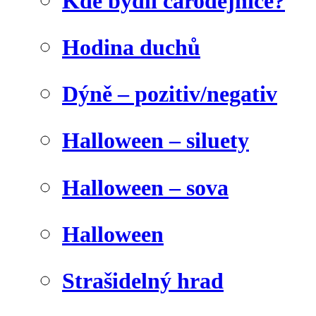
Kde bydlí čarodějnice?
Hodina duchů
Dýně – pozitiv/negativ
Halloween – siluety
Halloween – sova
Halloween
Strašidelný hrad