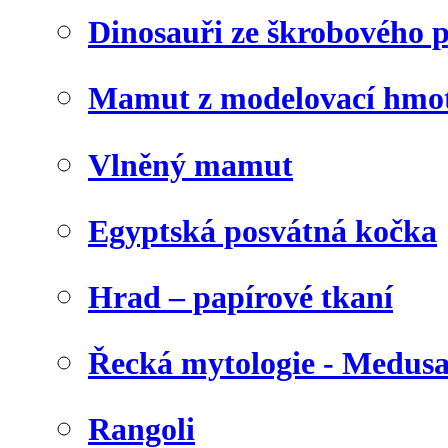
Dinosauři ze škrobového 
Mamut z modelovací hmo
Vlněný mamut
Egyptská posvátná kočka
Hrad – papírové tkaní
Řecká mytologie - Medus
Rangoli