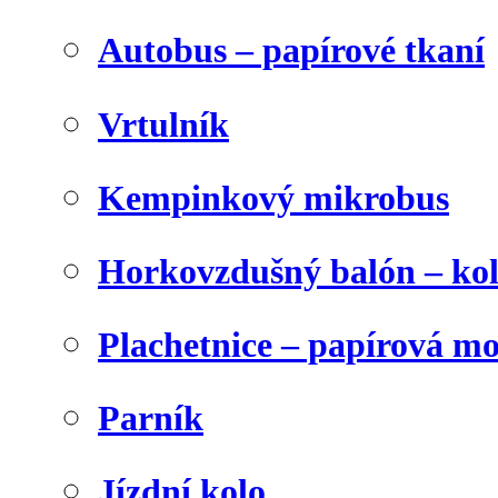
Autobus – papírové tkaní
Vrtulník
Kempinkový mikrobus
Horkovzdušný balón – ko
Plachetnice – papírová m
Parník
Jízdní kolo