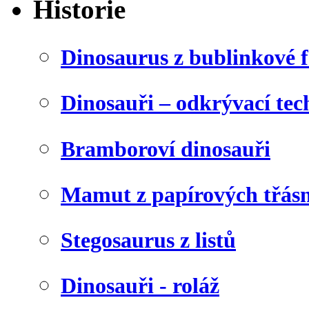
Historie
Dinosaurus z bublinkové f
Dinosauři – odkrývací tec
Bramboroví dinosauři
Mamut z papírových třásn
Stegosaurus z listů
Dinosauři - roláž