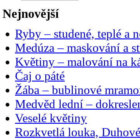
Nejnovější
Ryby – studené, teplé a n
Medúza – maskování a st
Květiny – malování na ká
Čaj o páté
Žába – bublinové mramo
Medvěd lední – dokresle
Veselé květiny
Rozkvetlá louka, Duhové