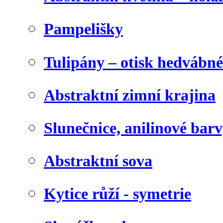
Pampelišky
Tulipány – otisk hedvábn
Abstraktní zimní krajina
Slunečnice, anilinové bar
Abstraktní sova
Kytice růží - symetrie