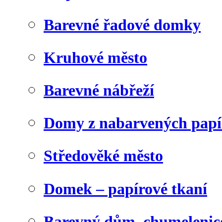
Barevné řadové domky
Kruhové město
Barevné nábřeží
Domy z nabarvených papí
Středověké město
Domek – papírové tkaní
Barevný dům, chumelenic