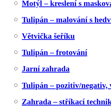
Motýl – kreslení s maskov
Tulipán – malování s he
Větvička šeříku
Tulipán – frotování
Jarní zahrada
Tulipán – pozitiv/negativ,
Zahrada – stříkací techni