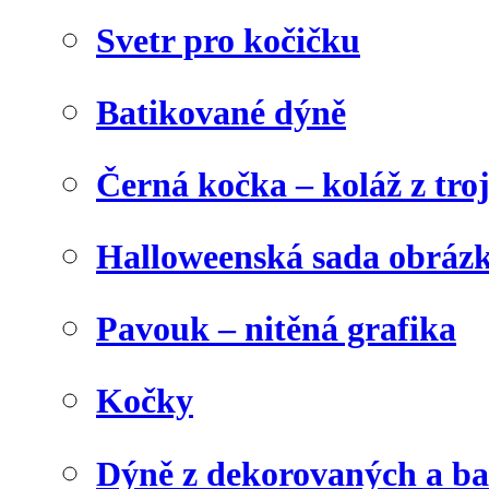
Svetr pro kočičku
Batikované dýně
Černá kočka – koláž z tro
Halloweenská sada obráz
Pavouk – nitěná grafika
Kočky
Dýně z dekorovaných a b