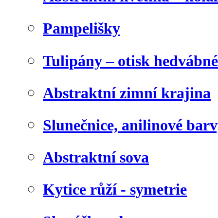
Pampelišky
Tulipány – otisk hedvábn
Abstraktní zimní krajina
Slunečnice, anilinové bar
Abstraktní sova
Kytice růží - symetrie