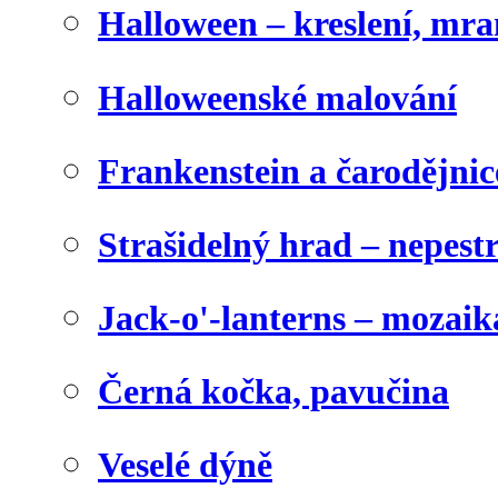
Halloween – kreslení, mr
Halloweenské malování
Frankenstein a čarodějnice
Strašidelný hrad – nepest
Jack-o'-lanterns – mozaik
Černá kočka, pavučina
Veselé dýně