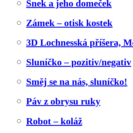
Šnek a jeho domeček
Zámek – otisk kostek
3D Lochnesská příšera, M
Sluníčko – pozitiv/negativ
Směj se na nás, sluníčko!
Páv z obrysu ruky
Robot – koláž