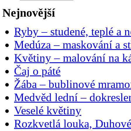
Nejnovější
Ryby – studené, teplé a n
Medúza – maskování a st
Květiny – malování na ká
Čaj o páté
Žába – bublinové mramo
Medvěd lední – dokresle
Veselé květiny
Rozkvetlá louka, Duhové