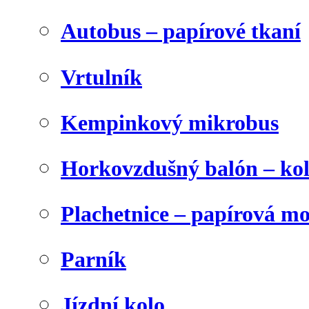
Autobus – papírové tkaní
Vrtulník
Kempinkový mikrobus
Horkovzdušný balón – ko
Plachetnice – papírová m
Parník
Jízdní kolo