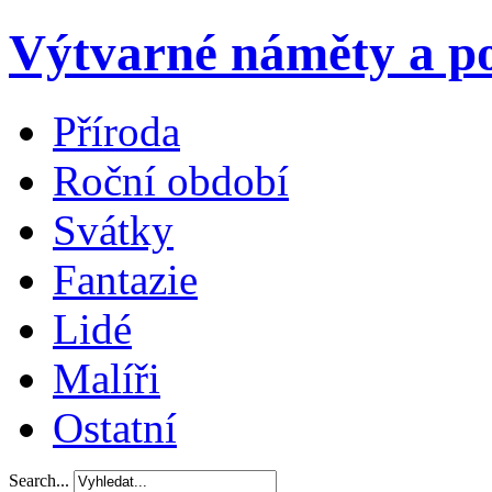
Výtvarné náměty a po
Příroda
Roční období
Svátky
Fantazie
Lidé
Malíři
Ostatní
Search...