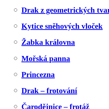
Drak z geometrických tva
Kytice sněhových vloček
Žabka královna
Mořská panna
Princezna
Drak – frotování
Čarodějnice – frotáž