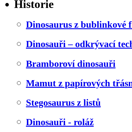
Historie
Dinosaurus z bublinkové f
Dinosauři – odkrývací tec
Bramboroví dinosauři
Mamut z papírových třásn
Stegosaurus z listů
Dinosauři - roláž