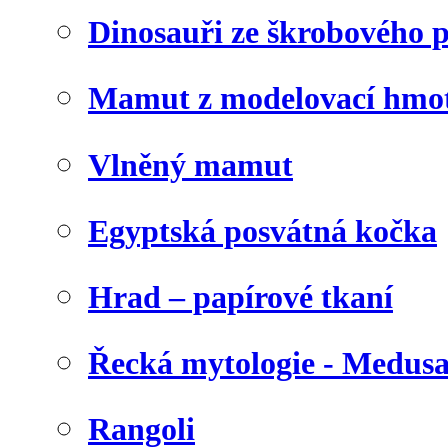
Dinosauři ze škrobového 
Mamut z modelovací hmo
Vlněný mamut
Egyptská posvátná kočka
Hrad – papírové tkaní
Řecká mytologie - Medus
Rangoli