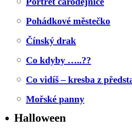
Portrét čarodějnice
Pohádkové městečko
Čínský drak
Co kdyby …..??
Co vidíš – kresba z předst
Mořské panny
Halloween