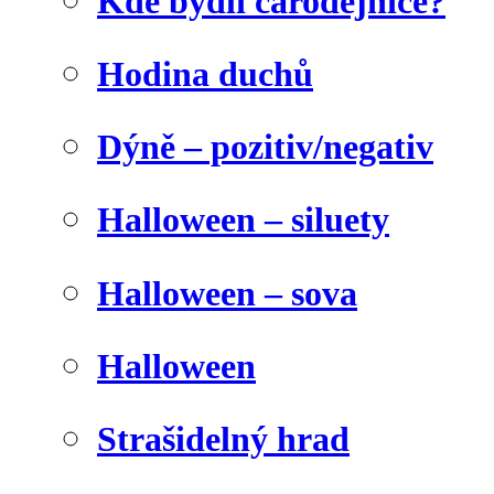
Kde bydlí čarodějnice?
Hodina duchů
Dýně – pozitiv/negativ
Halloween – siluety
Halloween – sova
Halloween
Strašidelný hrad