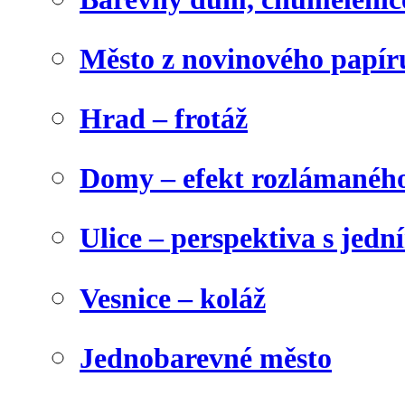
Město z novinového papír
Hrad – frotáž
Domy – efekt rozlámanéh
Ulice – perspektiva s jed
Vesnice – koláž
Jednobarevné město