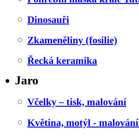
Dinosauři
Zkameněliny (fosilie)
Řecká keramika
Jaro
Včelky – tisk, malování
Květina, motýl - malován