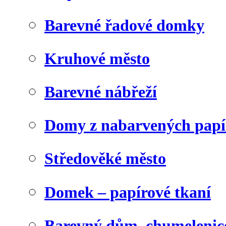
Barevné řadové domky
Kruhové město
Barevné nábřeží
Domy z nabarvených papí
Středověké město
Domek – papírové tkaní
Barevný dům, chumelenic