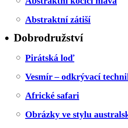
Abstraktní kočičí hlava
Abstraktní zátiší
Dobrodružství
Pirátská loď
Vesmír – odkrývací techn
Africké safari
Obrázky ve stylu australs