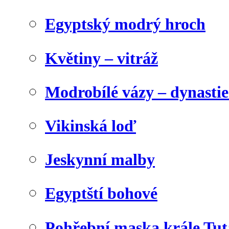
Egyptský modrý hroch
Květiny – vitráž
Modrobílé vázy – dynasti
Vikinská loď
Jeskynní malby
Egyptští bohové
Pohřební maska krále Tu