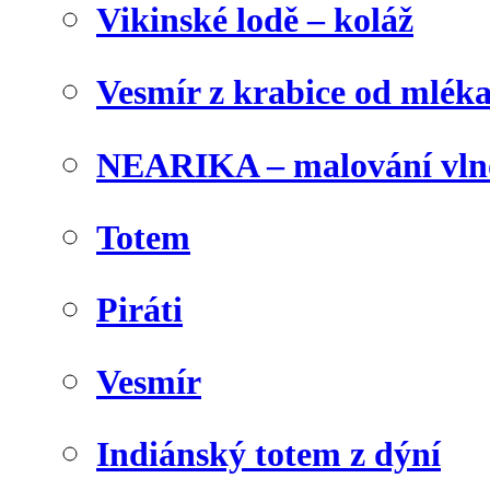
Vikinské lodě – koláž
Vesmír z krabice od mlék
NEARIKA – malování vln
Totem
Piráti
Vesmír
Indiánský totem z dýní