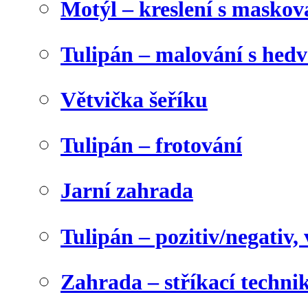
Motýl – kreslení s maskov
Tulipán – malování s he
Větvička šeříku
Tulipán – frotování
Jarní zahrada
Tulipán – pozitiv/negativ,
Zahrada – stříkací techni