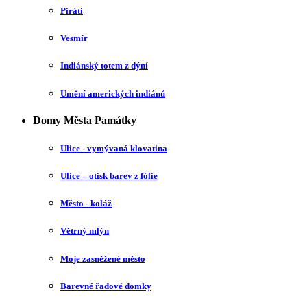
Piráti
Vesmír
Indiánský totem z dýní
Umění amerických indiánů
Domy Města Památky
Ulice - vymývaná klovatina
Ulice – otisk barev z fólie
Město - koláž
Větrný mlýn
Moje zasněžené město
Barevné řadové domky