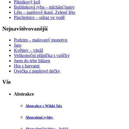
Piknikový koš
Bublinková ryba – míchání barev
Léto – papírové tkaní, Zelené léto
Plachetnice – odraz ve vodě
Nejnavštěvovanější
Podzim – malovaný monotyp
Jaro
Květiny – vitráž
Velikonoční přáníčka s vajíčky
Jsem do tebe blázen
Hra s barvami
Ovečka z papírové dečky
Vše
Abstrakce
Abstrakce s Wikki Stix
Abstraktní rybky
Abstraktní květina – koláž