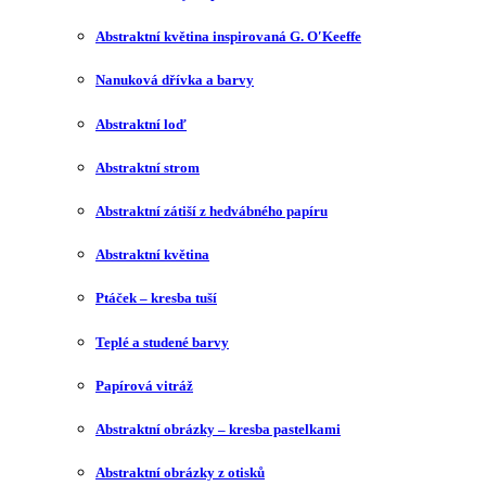
Abstraktní květina inspirovaná G. O′Keeffe
Nanuková dřívka a barvy
Abstraktní loď
Abstraktní strom
Abstraktní zátiší z hedvábného papíru
Abstraktní květina
Ptáček – kresba tuší
Teplé a studené barvy
Papírová vitráž
Abstraktní obrázky – kresba pastelkami
Abstraktní obrázky z otisků