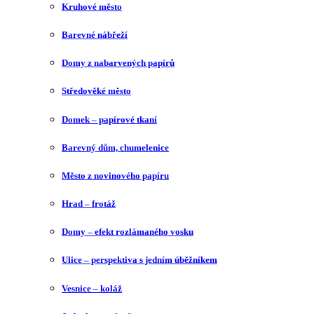
Kruhové město
Barevné nábřeží
Domy z nabarvených papírů
Středověké město
Domek – papírové tkaní
Barevný dům, chumelenice
Město z novinového papíru
Hrad – frotáž
Domy – efekt rozlámaného vosku
Ulice – perspektiva s jedním úběžníkem
Vesnice – koláž