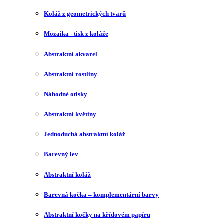
Koláž z geometrických tvarů
Mozaika - tisk z koláže
Abstraktní akvarel
Abstraktní rostliny
Náhodné otisky
Abstraktní květiny
Jednoduchá abstraktní koláž
Barevný lev
Abstraktní koláž
Barevná kočka – komplementární barvy
Abstraktní kočky na křídovém papíru