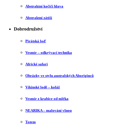
Abstraktní kočičí hlava
Abstraktní zátiší
Dobrodružství
Pirátská loď
Vesmír – odkrývací technika
Africké safari
Obrázky ve stylu australských Aboriginců
Vikinské lodě – koláž
Vesmír z krabice od mléka
NEARIKA – malování vlnou
Totem