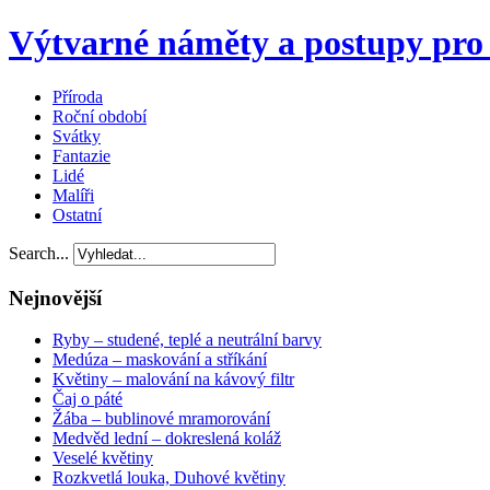
Výtvarné náměty a postupy pro 
Příroda
Roční období
Svátky
Fantazie
Lidé
Malíři
Ostatní
Search...
Nejnovější
Ryby – studené, teplé a neutrální barvy
Medúza – maskování a stříkání
Květiny – malování na kávový filtr
Čaj o páté
Žába – bublinové mramorování
Medvěd lední – dokreslená koláž
Veselé květiny
Rozkvetlá louka, Duhové květiny