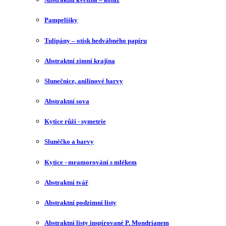
Pampelišky
Tulipány – otisk hedvábného papíru
Abstraktní zimní krajina
Slunečnice, anilinové barvy
Abstraktní sova
Kytice růží - symetrie
Slunéčko a barvy
Kytice - mramorování s mlékem
Abstraktní tvář
Abstraktní podzimní listy
Abstraktní listy inspirované P. Mondrianem