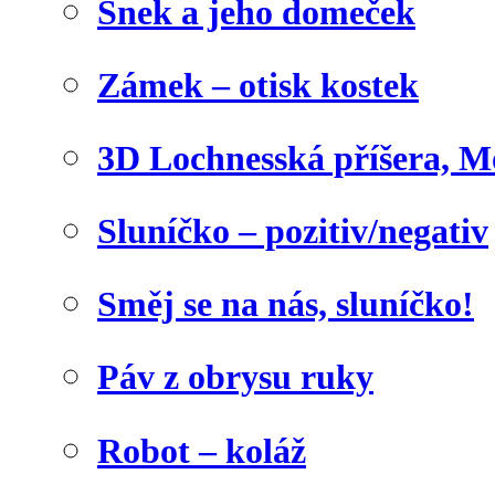
Šnek a jeho domeček
Zámek – otisk kostek
3D Lochnesská příšera, M
Sluníčko – pozitiv/negativ
Směj se na nás, sluníčko!
Páv z obrysu ruky
Robot – koláž