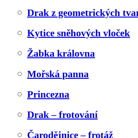
Drak z geometrických tva
Kytice sněhových vloček
Žabka královna
Mořská panna
Princezna
Drak – frotování
Čarodějnice – frotáž