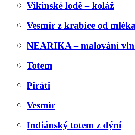
Vikinské lodě – koláž
Vesmír z krabice od mlék
NEARIKA – malování vln
Totem
Piráti
Vesmír
Indiánský totem z dýní