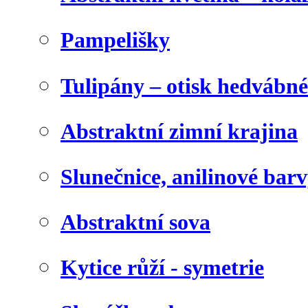
Pampelišky
Tulipány – otisk hedvábn
Abstraktní zimní krajina
Slunečnice, anilinové bar
Abstraktní sova
Kytice růží - symetrie