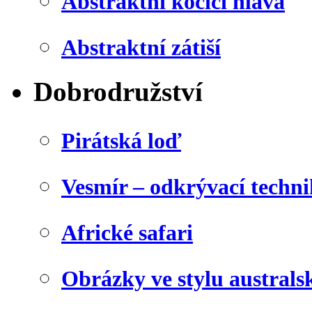
Abstraktní kočičí hlava
Abstraktní zátiší
Dobrodružství
Pirátská loď
Vesmír – odkrývací techn
Africké safari
Obrázky ve stylu australs