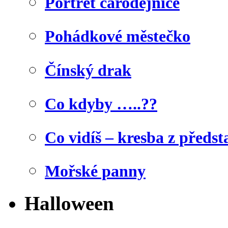
Portrét čarodějnice
Pohádkové městečko
Čínský drak
Co kdyby …..??
Co vidíš – kresba z předst
Mořské panny
Halloween