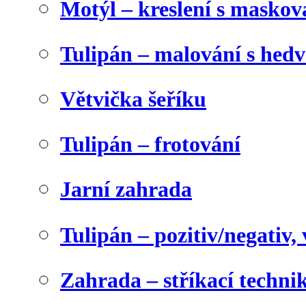
Motýl – kreslení s maskov
Tulipán – malování s he
Větvička šeříku
Tulipán – frotování
Jarní zahrada
Tulipán – pozitiv/negativ,
Zahrada – stříkací techni