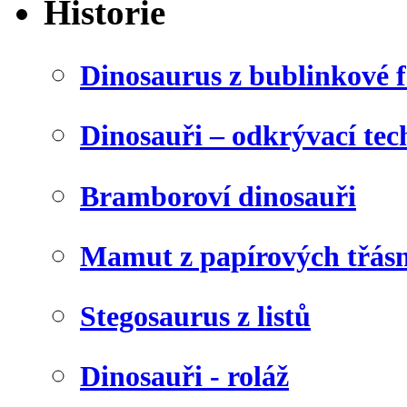
Historie
Dinosaurus z bublinkové f
Dinosauři – odkrývací tec
Bramboroví dinosauři
Mamut z papírových třásn
Stegosaurus z listů
Dinosauři - roláž