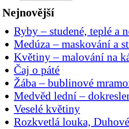
Nejnovější
Ryby – studené, teplé a n
Medúza – maskování a st
Květiny – malování na ká
Čaj o páté
Žába – bublinové mramo
Medvěd lední – dokresle
Veselé květiny
Rozkvetlá louka, Duhové