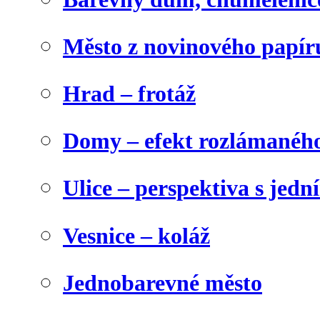
Město z novinového papír
Hrad – frotáž
Domy – efekt rozlámanéh
Ulice – perspektiva s jed
Vesnice – koláž
Jednobarevné město