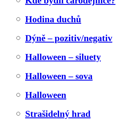
Kde bydlí čarodějnice?
Hodina duchů
Dýně – pozitiv/negativ
Halloween – siluety
Halloween – sova
Halloween
Strašidelný hrad