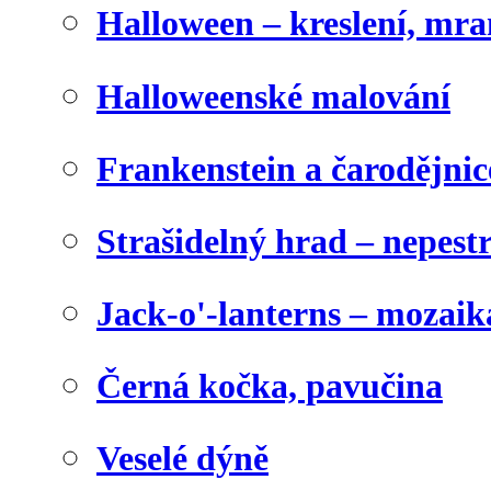
Halloween – kreslení, mr
Halloweenské malování
Frankenstein a čarodějnice
Strašidelný hrad – nepest
Jack-o'-lanterns – mozaik
Černá kočka, pavučina
Veselé dýně