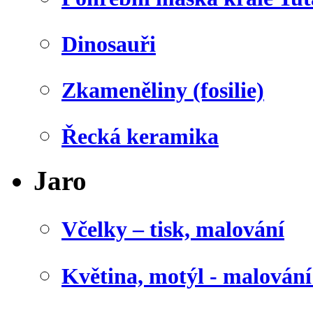
Dinosauři
Zkameněliny (fosilie)
Řecká keramika
Jaro
Včelky – tisk, malování
Květina, motýl - malován