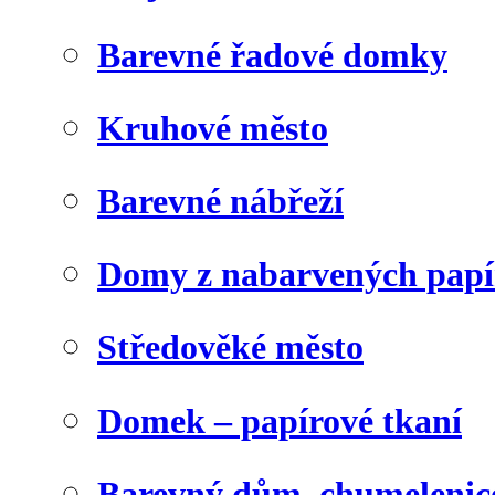
Barevné řadové domky
Kruhové město
Barevné nábřeží
Domy z nabarvených papí
Středověké město
Domek – papírové tkaní
Barevný dům, chumelenic