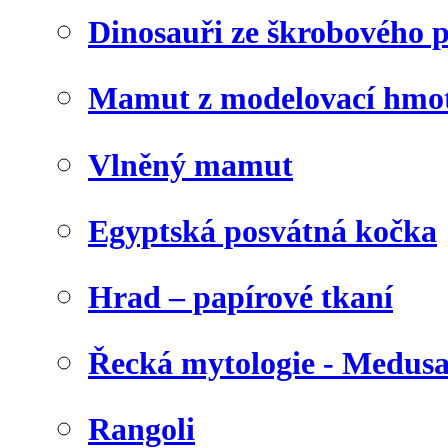
Dinosauři ze škrobového 
Mamut z modelovací hmo
Vlněný mamut
Egyptská posvátná kočka
Hrad – papírové tkaní
Řecká mytologie - Medus
Rangoli