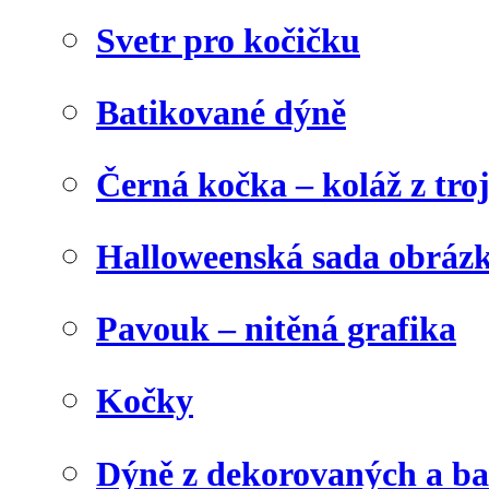
Svetr pro kočičku
Batikované dýně
Černá kočka – koláž z tro
Halloweenská sada obráz
Pavouk – nitěná grafika
Kočky
Dýně z dekorovaných a b