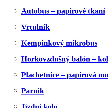
Autobus – papírové tkaní
Vrtulník
Kempinkový mikrobus
Horkovzdušný balón – ko
Plachetnice – papírová m
Parník
Jízdní kolo