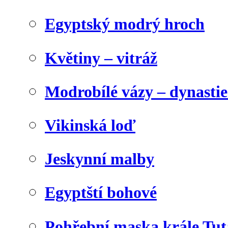
Egyptský modrý hroch
Květiny – vitráž
Modrobílé vázy – dynasti
Vikinská loď
Jeskynní malby
Egyptští bohové
Pohřební maska krále Tu