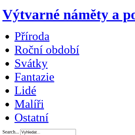
Výtvarné náměty a po
Příroda
Roční období
Svátky
Fantazie
Lidé
Malíři
Ostatní
Search...