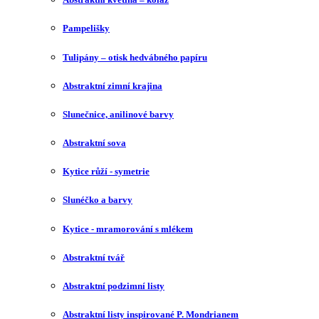
Pampelišky
Tulipány – otisk hedvábného papíru
Abstraktní zimní krajina
Slunečnice, anilinové barvy
Abstraktní sova
Kytice růží - symetrie
Slunéčko a barvy
Kytice - mramorování s mlékem
Abstraktní tvář
Abstraktní podzimní listy
Abstraktní listy inspirované P. Mondrianem