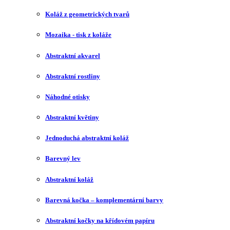
Koláž z geometrických tvarů
Mozaika - tisk z koláže
Abstraktní akvarel
Abstraktní rostliny
Náhodné otisky
Abstraktní květiny
Jednoduchá abstraktní koláž
Barevný lev
Abstraktní koláž
Barevná kočka – komplementární barvy
Abstraktní kočky na křídovém papíru