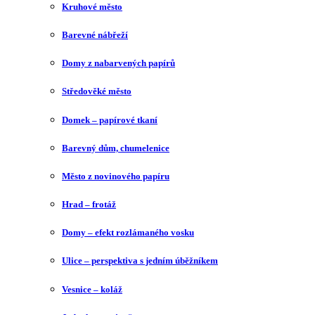
Kruhové město
Barevné nábřeží
Domy z nabarvených papírů
Středověké město
Domek – papírové tkaní
Barevný dům, chumelenice
Město z novinového papíru
Hrad – frotáž
Domy – efekt rozlámaného vosku
Ulice – perspektiva s jedním úběžníkem
Vesnice – koláž