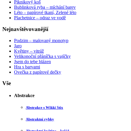
Piknikový koš
Bublinková ryba – míchání barev
Léto – papírové tkaní, Zelené léto
Plachetnice – odraz ve vodě
Nejnavštěvovanější
Podzim – malovaný monotyp
Jaro
Květiny – vitráž
Velikonoční přáníčka s vajíčky
Jsem do tebe blázen
Hra s barvami
Ovečka z papírové dečky
Vše
Abstrakce
Abstrakce s Wikki Stix
Abstraktní rybky
Abstraktní květina – koláž