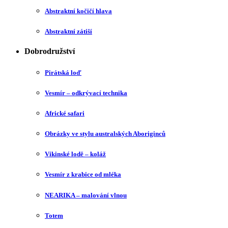
Abstraktní kočičí hlava
Abstraktní zátiší
Dobrodružství
Pirátská loď
Vesmír – odkrývací technika
Africké safari
Obrázky ve stylu australských Aboriginců
Vikinské lodě – koláž
Vesmír z krabice od mléka
NEARIKA – malování vlnou
Totem