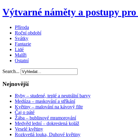
Výtvarné náměty a postupy pro 
Příroda
Roční období
Svátky
Fantazie
Lidé
Malíři
Ostatní
Search...
Nejnovější
Ryby – studené, teplé a neutrální barvy
Medúza – maskování a stříkání
Květiny – malování na kávový filtr
Čaj o páté
Žába – bublinové mramorování
Medvěd lední – dokreslená koláž
Veselé květiny
Rozkvetlá louka, Duhové květiny