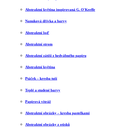
Abstraktní květina inspirovaná G. O′Keeffe
Nanuková dřívka a barvy
Abstraktní loď
Abstraktní strom
Abstraktní zátiší z hedvábného papíru
Abstraktní květina
Ptáček – kresba tuší
Teplé a studené barvy
Papírová vitráž
Abstraktní obrázky – kresba pastelkami
Abstraktní obrázky z otisků