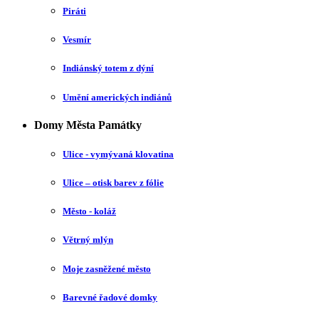
Piráti
Vesmír
Indiánský totem z dýní
Umění amerických indiánů
Domy Města Památky
Ulice - vymývaná klovatina
Ulice – otisk barev z fólie
Město - koláž
Větrný mlýn
Moje zasněžené město
Barevné řadové domky