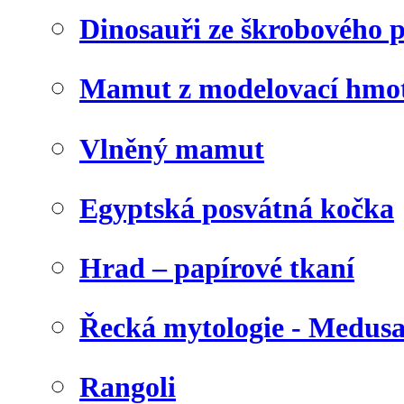
Dinosauři ze škrobového 
Mamut z modelovací hmo
Vlněný mamut
Egyptská posvátná kočka
Hrad – papírové tkaní
Řecká mytologie - Medus
Rangoli