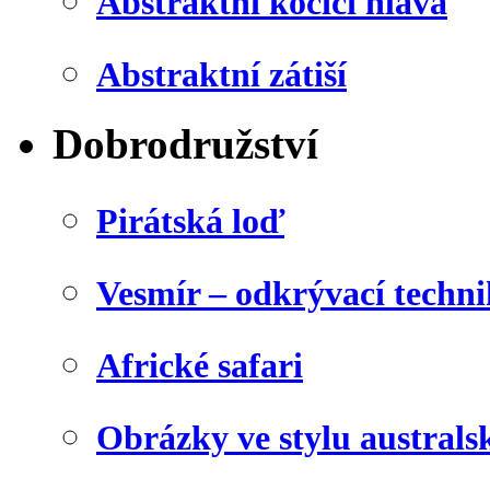
Abstraktní kočičí hlava
Abstraktní zátiší
Dobrodružství
Pirátská loď
Vesmír – odkrývací techn
Africké safari
Obrázky ve stylu australs