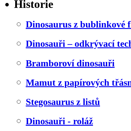
Historie
Dinosaurus z bublinkové f
Dinosauři – odkrývací tec
Bramboroví dinosauři
Mamut z papírových třásn
Stegosaurus z listů
Dinosauři - roláž