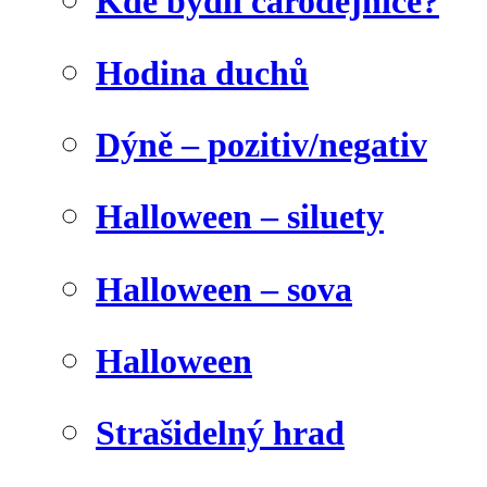
Kde bydlí čarodějnice?
Hodina duchů
Dýně – pozitiv/negativ
Halloween – siluety
Halloween – sova
Halloween
Strašidelný hrad