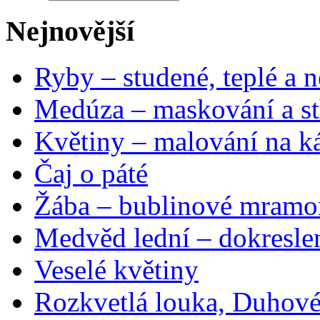
Nejnovější
Ryby – studené, teplé a n
Medúza – maskování a st
Květiny – malování na ká
Čaj o páté
Žába – bublinové mramo
Medvěd lední – dokresle
Veselé květiny
Rozkvetlá louka, Duhové