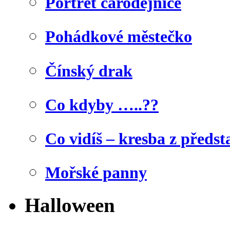
Portrét čarodějnice
Pohádkové městečko
Čínský drak
Co kdyby …..??
Co vidíš – kresba z předst
Mořské panny
Halloween