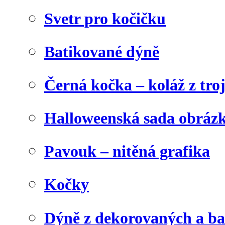
Svetr pro kočičku
Batikované dýně
Černá kočka – koláž z tro
Halloweenská sada obráz
Pavouk – nitěná grafika
Kočky
Dýně z dekorovaných a b