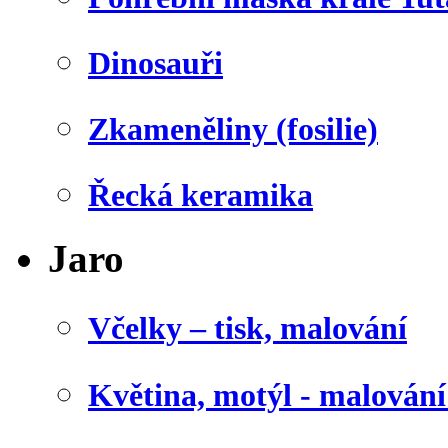
Dinosauři
Zkameněliny (fosilie)
Řecká keramika
Jaro
Včelky – tisk, malování
Květina, motýl - malován