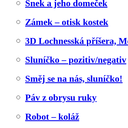
Šnek a jeho domeček
Zámek – otisk kostek
3D Lochnesská příšera, M
Sluníčko – pozitiv/negativ
Směj se na nás, sluníčko!
Páv z obrysu ruky
Robot – koláž