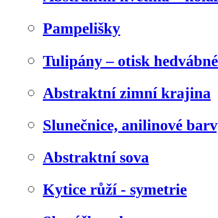
Pampelišky
Tulipány – otisk hedvábn
Abstraktní zimní krajina
Slunečnice, anilinové bar
Abstraktní sova
Kytice růží - symetrie