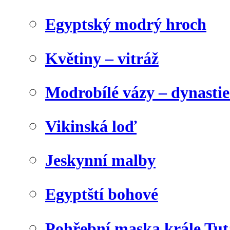
Egyptský modrý hroch
Květiny – vitráž
Modrobílé vázy – dynasti
Vikinská loď
Jeskynní malby
Egyptští bohové
Pohřební maska krále Tu