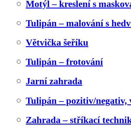
Motýl – kreslení s maskov
Tulipán – malování s he
Větvička šeříku
Tulipán – frotování
Jarní zahrada
Tulipán – pozitiv/negativ,
Zahrada – stříkací techni