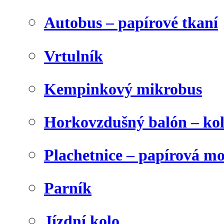
Autobus – papírové tkaní
Vrtulník
Kempinkový mikrobus
Horkovzdušný balón – ko
Plachetnice – papírová m
Parník
Jízdní kolo