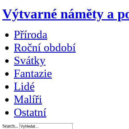
Výtvarné náměty a po
Příroda
Roční období
Svátky
Fantazie
Lidé
Malíři
Ostatní
Search...