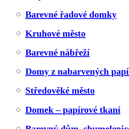
Barevné řadové domky
Kruhové město
Barevné nábřeží
Domy z nabarvených papí
Středověké město
Domek – papírové tkaní
Barevný dům, chumelenic