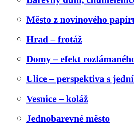
Město z novinového papír
Hrad – frotáž
Domy – efekt rozlámanéh
Ulice – perspektiva s jed
Vesnice – koláž
Jednobarevné město