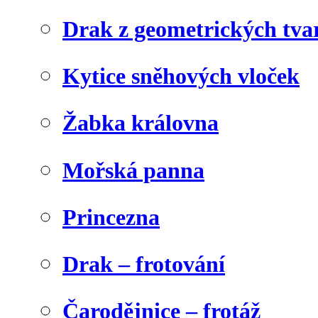
Drak z geometrických tva
Kytice sněhových vloček
Žabka královna
Mořská panna
Princezna
Drak – frotování
Čarodějnice – frotáž