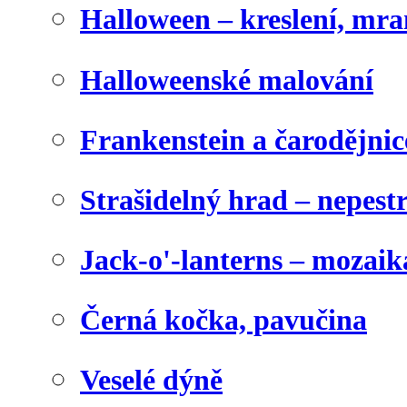
Halloween – kreslení, mr
Halloweenské malování
Frankenstein a čarodějnice
Strašidelný hrad – nepest
Jack-o'-lanterns – mozaik
Černá kočka, pavučina
Veselé dýně