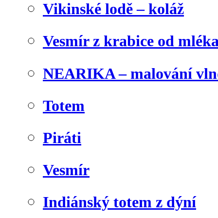
Vikinské lodě – koláž
Vesmír z krabice od mlék
NEARIKA – malování vln
Totem
Piráti
Vesmír
Indiánský totem z dýní