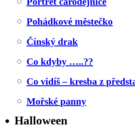
Portrét čarodějnice
Pohádkové městečko
Čínský drak
Co kdyby …..??
Co vidíš – kresba z předst
Mořské panny
Halloween