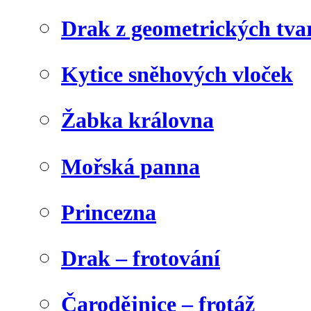
Drak z geometrických tva
Kytice sněhových vloček
Žabka královna
Mořská panna
Princezna
Drak – frotování
Čarodějnice – frotáž