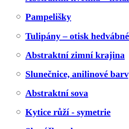
Pampelišky
Tulipány – otisk hedvábn
Abstraktní zimní krajina
Slunečnice, anilinové bar
Abstraktní sova
Kytice růží - symetrie