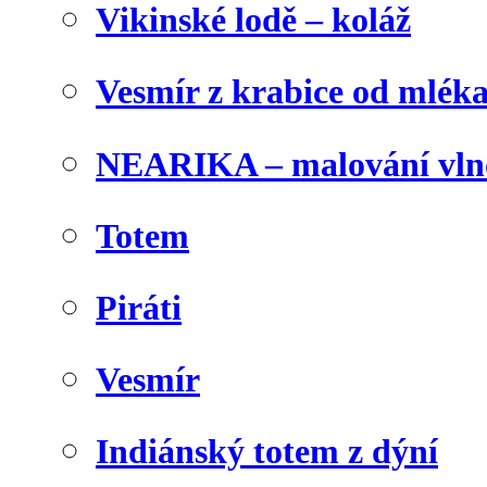
Vikinské lodě – koláž
Vesmír z krabice od mlék
NEARIKA – malování vln
Totem
Piráti
Vesmír
Indiánský totem z dýní