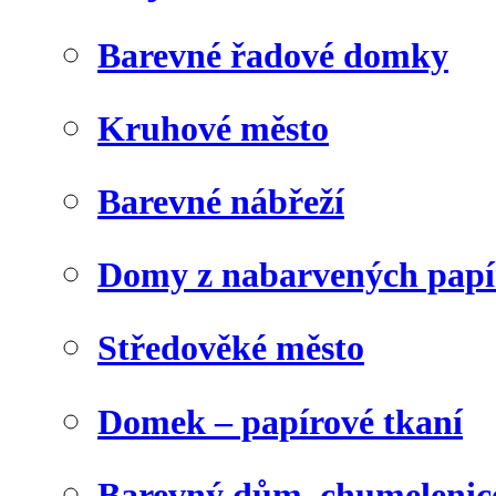
Barevné řadové domky
Kruhové město
Barevné nábřeží
Domy z nabarvených papí
Středověké město
Domek – papírové tkaní
Barevný dům, chumelenic