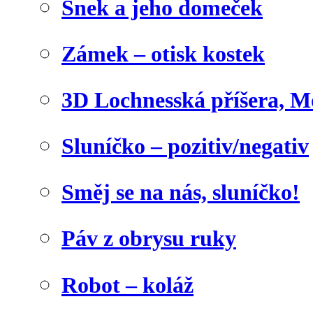
Šnek a jeho domeček
Zámek – otisk kostek
3D Lochnesská příšera, M
Sluníčko – pozitiv/negativ
Směj se na nás, sluníčko!
Páv z obrysu ruky
Robot – koláž