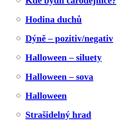
Kde bydlí čarodějnice?
Hodina duchů
Dýně – pozitiv/negativ
Halloween – siluety
Halloween – sova
Halloween
Strašidelný hrad