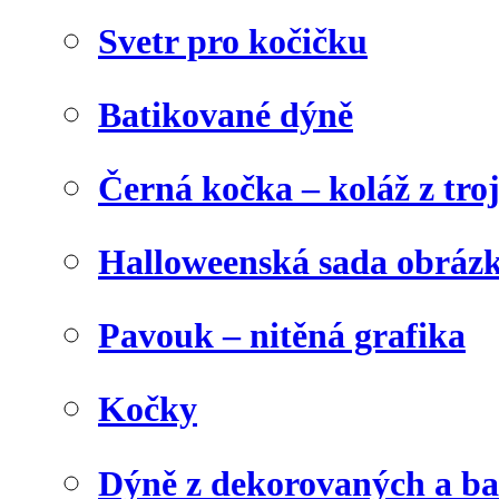
Svetr pro kočičku
Batikované dýně
Černá kočka – koláž z tro
Halloweenská sada obráz
Pavouk – nitěná grafika
Kočky
Dýně z dekorovaných a b