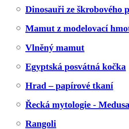
Dinosauři ze škrobového 
Mamut z modelovací hmo
Vlněný mamut
Egyptská posvátná kočka
Hrad – papírové tkaní
Řecká mytologie - Medus
Rangoli