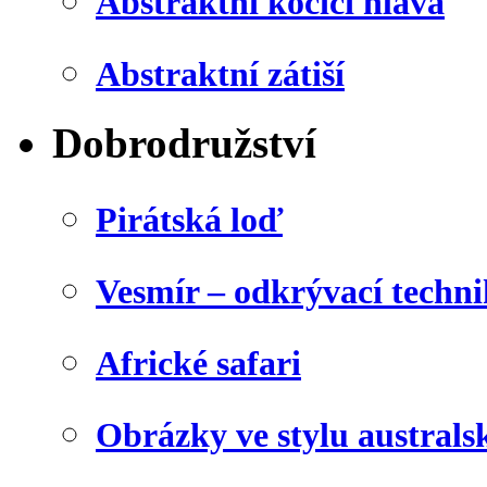
Abstraktní kočičí hlava
Abstraktní zátiší
Dobrodružství
Pirátská loď
Vesmír – odkrývací techn
Africké safari
Obrázky ve stylu australs