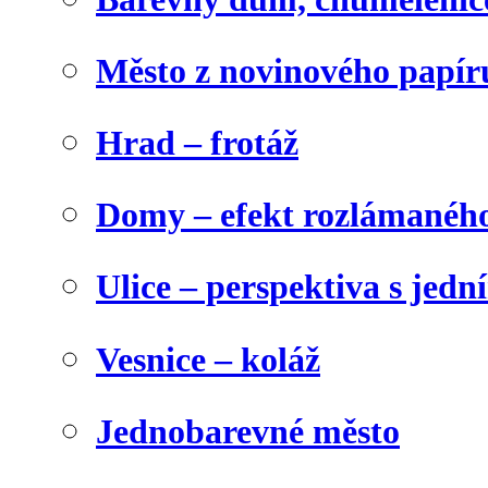
Město z novinového papír
Hrad – frotáž
Domy – efekt rozlámanéh
Ulice – perspektiva s jed
Vesnice – koláž
Jednobarevné město