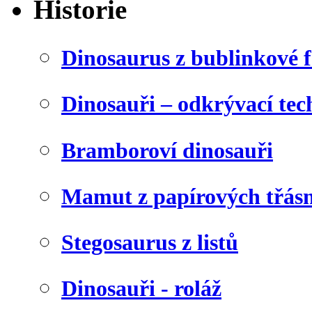
Historie
Dinosaurus z bublinkové f
Dinosauři – odkrývací tec
Bramboroví dinosauři
Mamut z papírových třásn
Stegosaurus z listů
Dinosauři - roláž