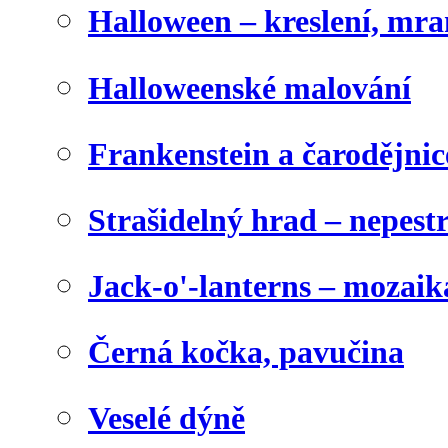
Halloween – kreslení, mr
Halloweenské malování
Frankenstein a čarodějnice
Strašidelný hrad – nepest
Jack-o'-lanterns – mozaik
Černá kočka, pavučina
Veselé dýně