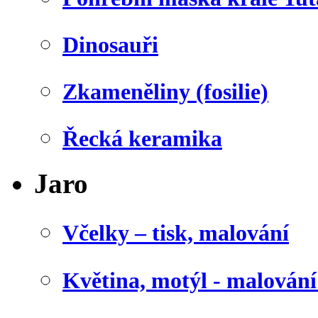
Dinosauři
Zkameněliny (fosilie)
Řecká keramika
Jaro
Včelky – tisk, malování
Květina, motýl - malován