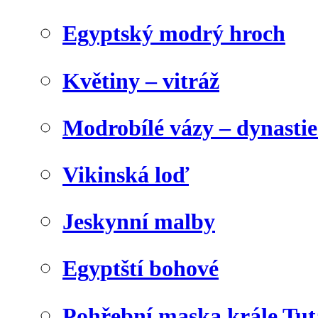
Egyptský modrý hroch
Květiny – vitráž
Modrobílé vázy – dynasti
Vikinská loď
Jeskynní malby
Egyptští bohové
Pohřební maska krále Tu