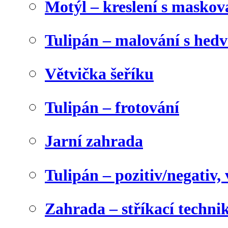
Motýl – kreslení s maskov
Tulipán – malování s he
Větvička šeříku
Tulipán – frotování
Jarní zahrada
Tulipán – pozitiv/negativ,
Zahrada – stříkací techni