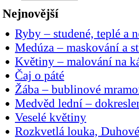
Nejnovější
Ryby – studené, teplé a n
Medúza – maskování a st
Květiny – malování na ká
Čaj o páté
Žába – bublinové mramo
Medvěd lední – dokresle
Veselé květiny
Rozkvetlá louka, Duhové