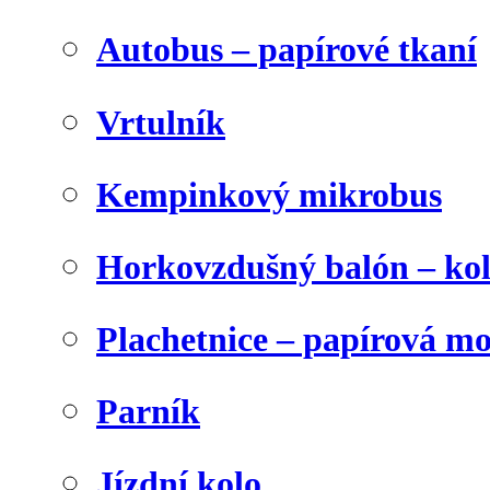
Autobus – papírové tkaní
Vrtulník
Kempinkový mikrobus
Horkovzdušný balón – ko
Plachetnice – papírová m
Parník
Jízdní kolo