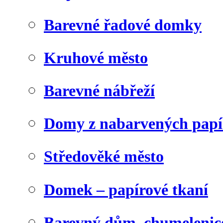
Barevné řadové domky
Kruhové město
Barevné nábřeží
Domy z nabarvených papí
Středověké město
Domek – papírové tkaní
Barevný dům, chumelenic