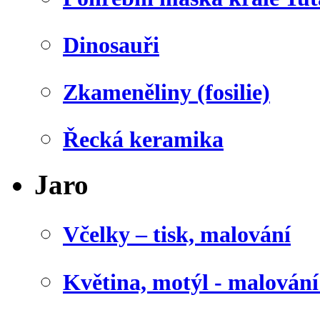
Dinosauři
Zkameněliny (fosilie)
Řecká keramika
Jaro
Včelky – tisk, malování
Květina, motýl - malován