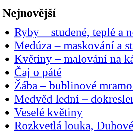
Nejnovější
Ryby – studené, teplé a n
Medúza – maskování a st
Květiny – malování na ká
Čaj o páté
Žába – bublinové mramo
Medvěd lední – dokresle
Veselé květiny
Rozkvetlá louka, Duhové