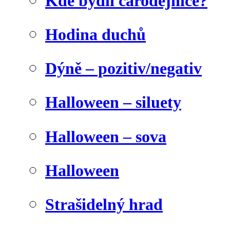
Kde bydlí čarodějnice?
Hodina duchů
Dýně – pozitiv/negativ
Halloween – siluety
Halloween – sova
Halloween
Strašidelný hrad