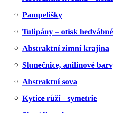
Pampelišky
Tulipány – otisk hedvábn
Abstraktní zimní krajina
Slunečnice, anilinové bar
Abstraktní sova
Kytice růží - symetrie