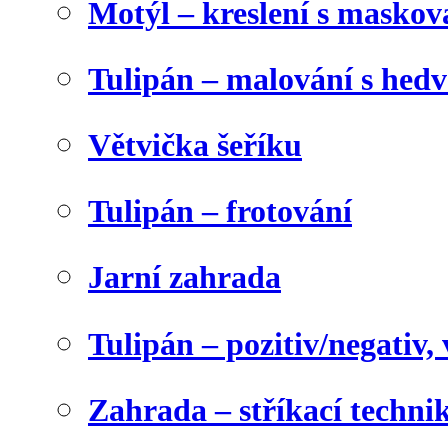
Motýl – kreslení s maskov
Tulipán – malování s he
Větvička šeříku
Tulipán – frotování
Jarní zahrada
Tulipán – pozitiv/negativ,
Zahrada – stříkací techni