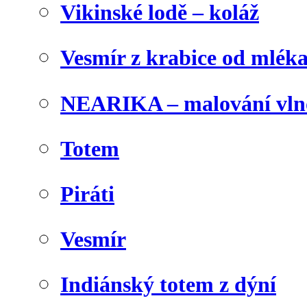
Vikinské lodě – koláž
Vesmír z krabice od mlék
NEARIKA – malování vln
Totem
Piráti
Vesmír
Indiánský totem z dýní