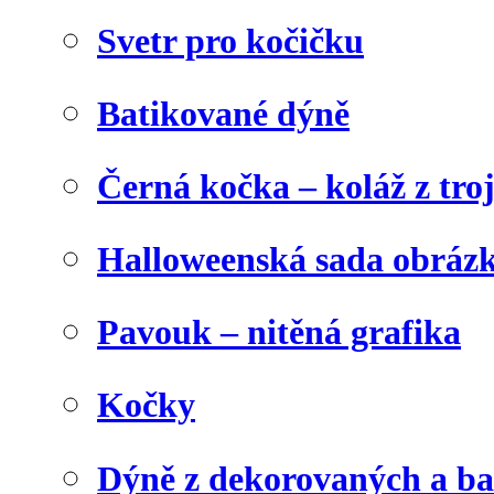
Svetr pro kočičku
Batikované dýně
Černá kočka – koláž z tro
Halloweenská sada obráz
Pavouk – nitěná grafika
Kočky
Dýně z dekorovaných a b