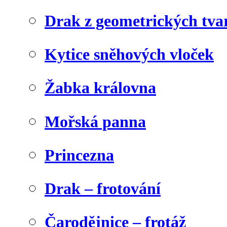
Drak z geometrických tva
Kytice sněhových vloček
Žabka královna
Mořská panna
Princezna
Drak – frotování
Čarodějnice – frotáž