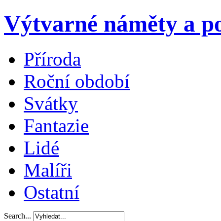
Výtvarné náměty a po
Příroda
Roční období
Svátky
Fantazie
Lidé
Malíři
Ostatní
Search...