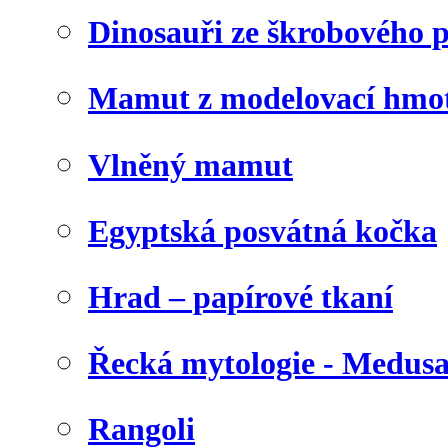
Dinosauři ze škrobového 
Mamut z modelovací hmo
Vlněný mamut
Egyptská posvátná kočka
Hrad – papírové tkaní
Řecká mytologie - Medus
Rangoli