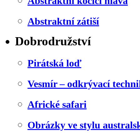
Abstraktní kočičí hlava
Abstraktní zátiší
Dobrodružství
Pirátská loď
Vesmír – odkrývací techn
Africké safari
Obrázky ve stylu australs