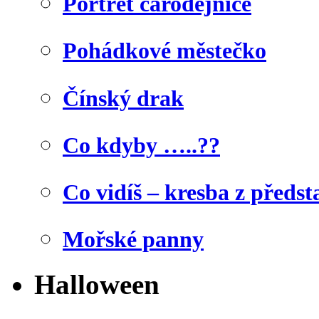
Portrét čarodějnice
Pohádkové městečko
Čínský drak
Co kdyby …..??
Co vidíš – kresba z předst
Mořské panny
Halloween