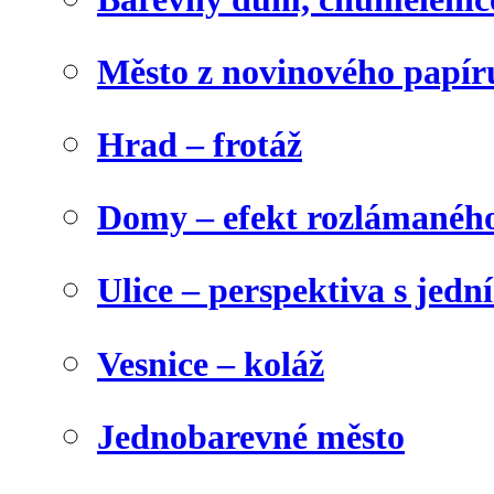
Město z novinového papír
Hrad – frotáž
Domy – efekt rozlámanéh
Ulice – perspektiva s jed
Vesnice – koláž
Jednobarevné město