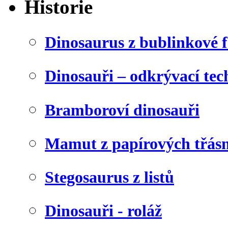
Historie
Dinosaurus z bublinkové f
Dinosauři – odkrývací tec
Bramboroví dinosauři
Mamut z papírových třásn
Stegosaurus z listů
Dinosauři - roláž