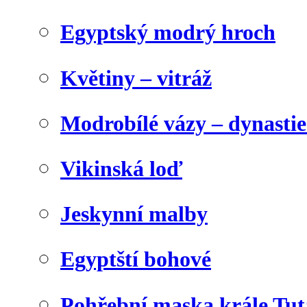
Egyptský modrý hroch
Květiny – vitráž
Modrobílé vázy – dynasti
Vikinská loď
Jeskynní malby
Egyptští bohové
Pohřební maska krále Tu