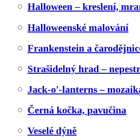
Halloween – kreslení, mr
Halloweenské malování
Frankenstein a čarodějnice
Strašidelný hrad – nepest
Jack-o'-lanterns – mozaik
Černá kočka, pavučina
Veselé dýně