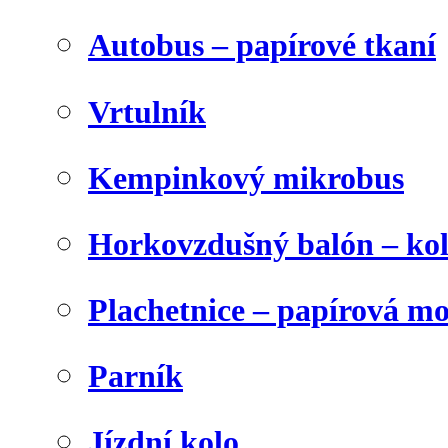
Autobus – papírové tkaní
Vrtulník
Kempinkový mikrobus
Horkovzdušný balón – ko
Plachetnice – papírová m
Parník
Jízdní kolo