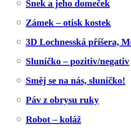
Šnek a jeho domeček
Zámek – otisk kostek
3D Lochnesská příšera, M
Sluníčko – pozitiv/negativ
Směj se na nás, sluníčko!
Páv z obrysu ruky
Robot – koláž