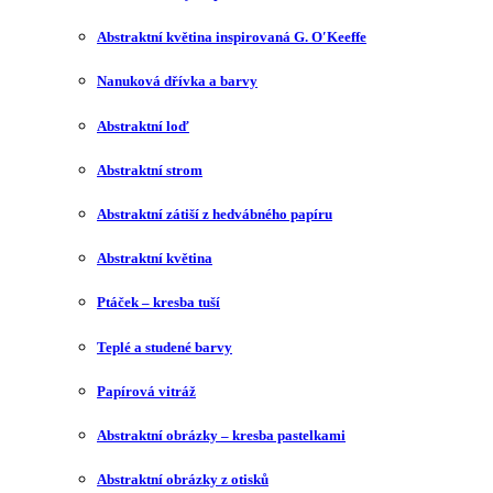
Abstraktní květina inspirovaná G. O′Keeffe
Nanuková dřívka a barvy
Abstraktní loď
Abstraktní strom
Abstraktní zátiší z hedvábného papíru
Abstraktní květina
Ptáček – kresba tuší
Teplé a studené barvy
Papírová vitráž
Abstraktní obrázky – kresba pastelkami
Abstraktní obrázky z otisků