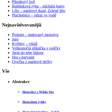
Piknikový koš
Bublinková ryba – míchání barev
Léto – papírové tkaní, Zelené léto
Plachetnice – odraz ve vodě
Nejnavštěvovanější
Podzim – malovaný monotyp
Jaro
Květiny – vitráž
Velikonoční přáníčka s vajíčky
Jsem do tebe blázen
Hra s barvami
Ovečka z papírové dečky
Vše
Abstrakce
Abstrakce s Wikki Stix
Abstraktní rybky
Abstraktní květina – koláž