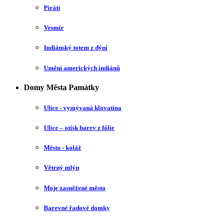
Piráti
Vesmír
Indiánský totem z dýní
Umění amerických indiánů
Domy Města Památky
Ulice - vymývaná klovatina
Ulice – otisk barev z fólie
Město - koláž
Větrný mlýn
Moje zasněžené město
Barevné řadové domky