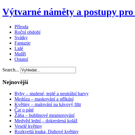
Výtvarné náměty a postupy pro 
Příroda
Roční období
Svátky
Fantazie
Lidé
Malíři
Ostatní
Search...
Nejnovější
Ryby – studené, teplé a neutrální barvy
Medúza – maskování a stříkání
Květiny – malování na kávový filtr
Čaj o páté
Žába – bublinové mramorování
Medvěd lední – dokreslená koláž
Veselé květiny
Rozkvetlá louka, Duhové květiny