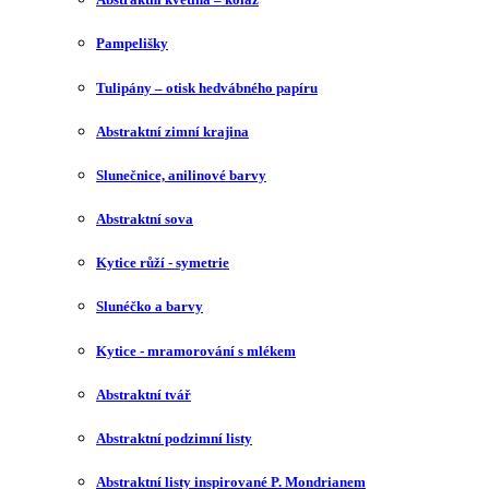
Pampelišky
Tulipány – otisk hedvábného papíru
Abstraktní zimní krajina
Slunečnice, anilinové barvy
Abstraktní sova
Kytice růží - symetrie
Slunéčko a barvy
Kytice - mramorování s mlékem
Abstraktní tvář
Abstraktní podzimní listy
Abstraktní listy inspirované P. Mondrianem