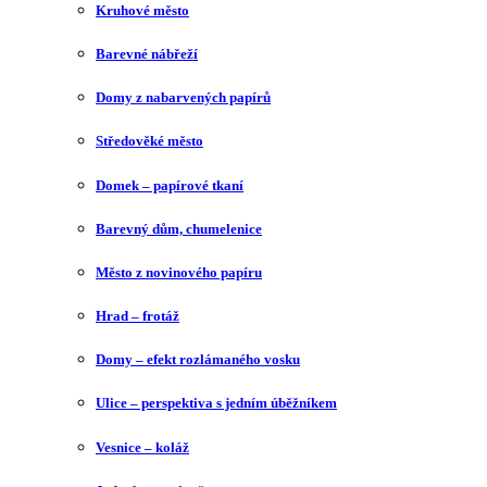
Kruhové město
Barevné nábřeží
Domy z nabarvených papírů
Středověké město
Domek – papírové tkaní
Barevný dům, chumelenice
Město z novinového papíru
Hrad – frotáž
Domy – efekt rozlámaného vosku
Ulice – perspektiva s jedním úběžníkem
Vesnice – koláž