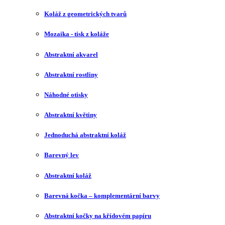
Koláž z geometrických tvarů
Mozaika - tisk z koláže
Abstraktní akvarel
Abstraktní rostliny
Náhodné otisky
Abstraktní květiny
Jednoduchá abstraktní koláž
Barevný lev
Abstraktní koláž
Barevná kočka – komplementární barvy
Abstraktní kočky na křídovém papíru