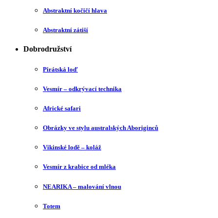
Abstraktní kočičí hlava
Abstraktní zátiší
Dobrodružství
Pirátská loď
Vesmír – odkrývací technika
Africké safari
Obrázky ve stylu australských Aboriginců
Vikinské lodě – koláž
Vesmír z krabice od mléka
NEARIKA – malování vlnou
Totem