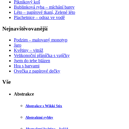
Piknikový koš
Bublinková ryba – míchání barev
Léto – papírové tkaní, Zelené léto
Plachetnice – odraz ve vodě
Nejnavštěvovanější
Podzim – malovaný monotyp
Jaro
Květiny – vitráž
Velikonoční přáníčka s vajíčky
Jsem do tebe blázen
Hra s barvami
Ovečka z papírové dečky
Vše
Abstrakce
Abstrakce s Wikki Stix
Abstraktní rybky
Abstraktní květina – koláž