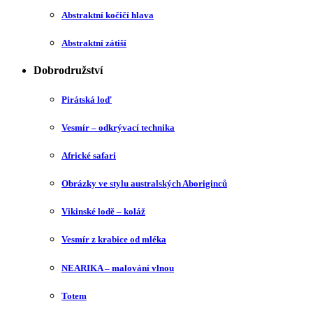
Abstraktní kočičí hlava
Abstraktní zátiší
Dobrodružství
Pirátská loď
Vesmír – odkrývací technika
Africké safari
Obrázky ve stylu australských Aboriginců
Vikinské lodě – koláž
Vesmír z krabice od mléka
NEARIKA – malování vlnou
Totem