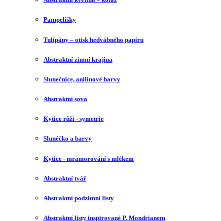
Pampelišky
Tulipány – otisk hedvábného papíru
Abstraktní zimní krajina
Slunečnice, anilinové barvy
Abstraktní sova
Kytice růží - symetrie
Slunéčko a barvy
Kytice - mramorování s mlékem
Abstraktní tvář
Abstraktní podzimní listy
Abstraktní listy inspirované P. Mondrianem