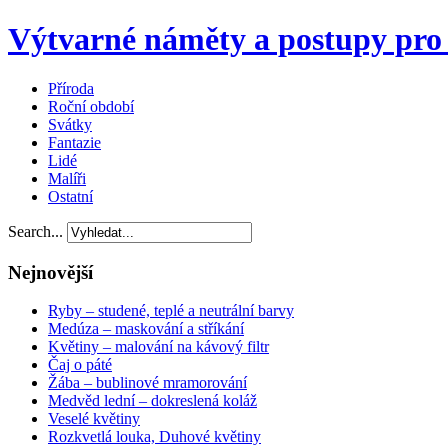
Výtvarné náměty a postupy pro 
Příroda
Roční období
Svátky
Fantazie
Lidé
Malíři
Ostatní
Search...
Nejnovější
Ryby – studené, teplé a neutrální barvy
Medúza – maskování a stříkání
Květiny – malování na kávový filtr
Čaj o páté
Žába – bublinové mramorování
Medvěd lední – dokreslená koláž
Veselé květiny
Rozkvetlá louka, Duhové květiny