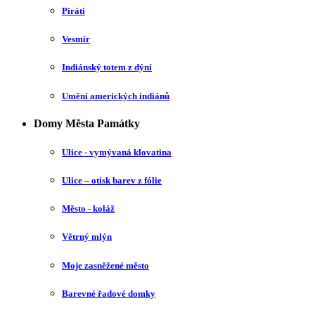
Piráti
Vesmír
Indiánský totem z dýní
Umění amerických indiánů
Domy Města Památky
Ulice - vymývaná klovatina
Ulice – otisk barev z fólie
Město - koláž
Větrný mlýn
Moje zasněžené město
Barevné řadové domky