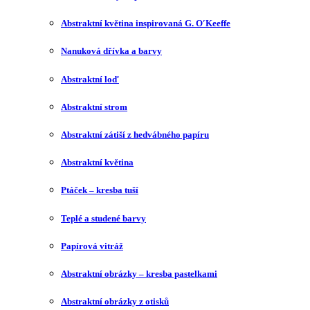
Abstraktní květina inspirovaná G. O′Keeffe
Nanuková dřívka a barvy
Abstraktní loď
Abstraktní strom
Abstraktní zátiší z hedvábného papíru
Abstraktní květina
Ptáček – kresba tuší
Teplé a studené barvy
Papírová vitráž
Abstraktní obrázky – kresba pastelkami
Abstraktní obrázky z otisků