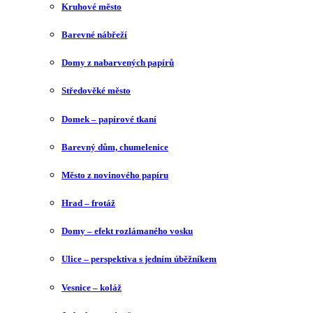
Kruhové město
Barevné nábřeží
Domy z nabarvených papírů
Středověké město
Domek – papírové tkaní
Barevný dům, chumelenice
Město z novinového papíru
Hrad – frotáž
Domy – efekt rozlámaného vosku
Ulice – perspektiva s jedním úběžníkem
Vesnice – koláž