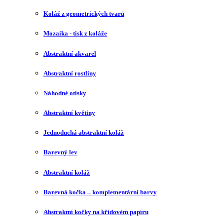
Koláž z geometrických tvarů
Mozaika - tisk z koláže
Abstraktní akvarel
Abstraktní rostliny
Náhodné otisky
Abstraktní květiny
Jednoduchá abstraktní koláž
Barevný lev
Abstraktní koláž
Barevná kočka – komplementární barvy
Abstraktní kočky na křídovém papíru