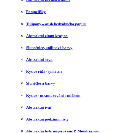
Pampelišky
Tulipány – otisk hedvábného papíru
Abstraktní zimní krajina
Slunečnice, anilinové barvy
Abstraktní sova
Kytice růží - symetrie
Slunéčko a barvy
Kytice - mramorování s mlékem
Abstraktní tvář
Abstraktní podzimní listy
Abstraktní listy inspirované P. Mondrianem