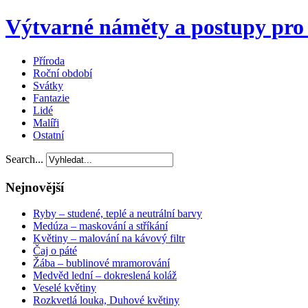
Výtvarné náměty a postupy pro 
Příroda
Roční období
Svátky
Fantazie
Lidé
Malíři
Ostatní
Search...
Nejnovější
Ryby – studené, teplé a neutrální barvy
Medúza – maskování a stříkání
Květiny – malování na kávový filtr
Čaj o páté
Žába – bublinové mramorování
Medvěd lední – dokreslená koláž
Veselé květiny
Rozkvetlá louka, Duhové květiny