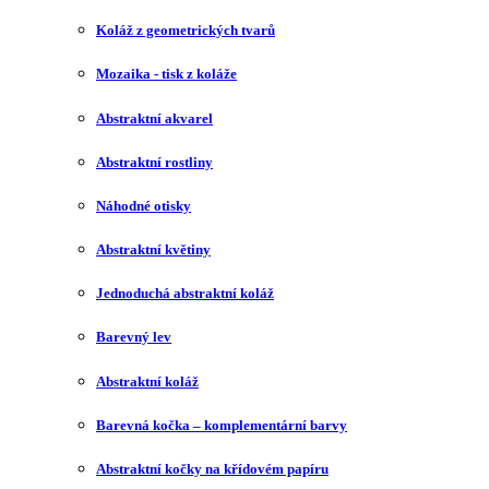
Koláž z geometrických tvarů
Mozaika - tisk z koláže
Abstraktní akvarel
Abstraktní rostliny
Náhodné otisky
Abstraktní květiny
Jednoduchá abstraktní koláž
Barevný lev
Abstraktní koláž
Barevná kočka – komplementární barvy
Abstraktní kočky na křídovém papíru