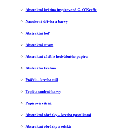
Abstraktní květina inspirovaná G. O′Keeffe
Nanuková dřívka a barvy
Abstraktní loď
Abstraktní strom
Abstraktní zátiší z hedvábného papíru
Abstraktní květina
Ptáček – kresba tuší
Teplé a studené barvy
Papírová vitráž
Abstraktní obrázky – kresba pastelkami
Abstraktní obrázky z otisků