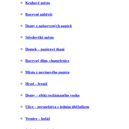
Kruhové město
Barevné nábřeží
Domy z nabarvených papírů
Středověké město
Domek – papírové tkaní
Barevný dům, chumelenice
Město z novinového papíru
Hrad – frotáž
Domy – efekt rozlámaného vosku
Ulice – perspektiva s jedním úběžníkem
Vesnice – koláž