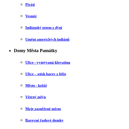
Piráti
Vesmír
Indiánský totem z dýní
Umění amerických indiánů
Domy Města Památky
Ulice - vymývaná klovatina
Ulice – otisk barev z fólie
Město - koláž
Větrný mlýn
Moje zasněžené město
Barevné řadové domky