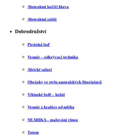
Abstraktní kočičí hlava
Abstraktní zátiší
Dobrodružství
Pirátská loď
Vesmír – odkrývací technika
Africké safari
Obrázky ve stylu australských Aboriginců
Vikinské lodě – koláž
Vesmír z krabice od mléka
NEARIKA – malování vlnou
Totem