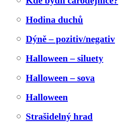
Kde bydlí čarodějnice?
Hodina duchů
Dýně – pozitiv/negativ
Halloween – siluety
Halloween – sova
Halloween
Strašidelný hrad