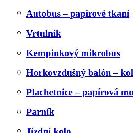
Autobus – papírové tkaní
Vrtulník
Kempinkový mikrobus
Horkovzdušný balón – ko
Plachetnice – papírová m
Parník
Jízdní kolo