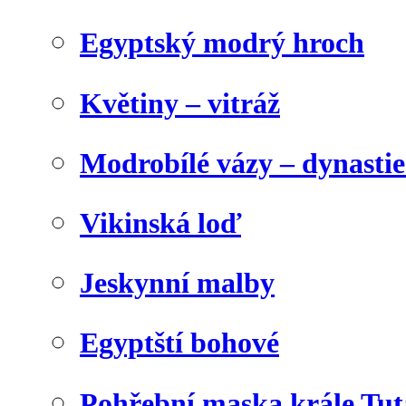
Egyptský modrý hroch
Květiny – vitráž
Modrobílé vázy – dynasti
Vikinská loď
Jeskynní malby
Egyptští bohové
Pohřební maska krále Tu