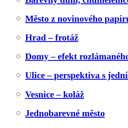
Město z novinového papír
Hrad – frotáž
Domy – efekt rozlámanéh
Ulice – perspektiva s jed
Vesnice – koláž
Jednobarevné město