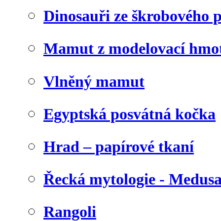
Dinosauři ze škrobového 
Mamut z modelovací hmo
Vlněný mamut
Egyptská posvátná kočka
Hrad – papírové tkaní
Řecká mytologie - Medus
Rangoli