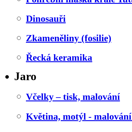
Dinosauři
Zkameněliny (fosilie)
Řecká keramika
Jaro
Včelky – tisk, malování
Květina, motýl - malován