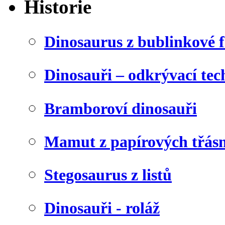
Historie
Dinosaurus z bublinkové f
Dinosauři – odkrývací tec
Bramboroví dinosauři
Mamut z papírových třásn
Stegosaurus z listů
Dinosauři - roláž