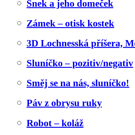
Šnek a jeho domeček
Zámek – otisk kostek
3D Lochnesská příšera, M
Sluníčko – pozitiv/negativ
Směj se na nás, sluníčko!
Páv z obrysu ruky
Robot – koláž