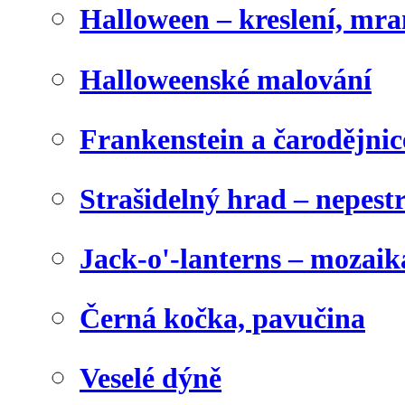
Halloween – kreslení, mr
Halloweenské malování
Frankenstein a čarodějnice
Strašidelný hrad – nepest
Jack-o'-lanterns – mozaik
Černá kočka, pavučina
Veselé dýně