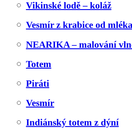
Vikinské lodě – koláž
Vesmír z krabice od mlék
NEARIKA – malování vln
Totem
Piráti
Vesmír
Indiánský totem z dýní