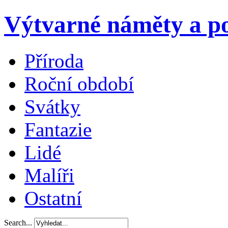
Výtvarné náměty a po
Příroda
Roční období
Svátky
Fantazie
Lidé
Malíři
Ostatní
Search...