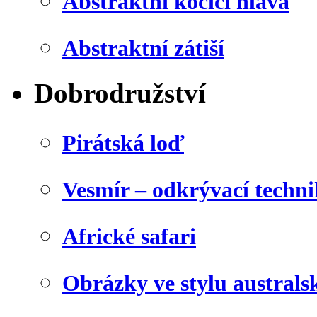
Abstraktní kočičí hlava
Abstraktní zátiší
Dobrodružství
Pirátská loď
Vesmír – odkrývací techn
Africké safari
Obrázky ve stylu australs