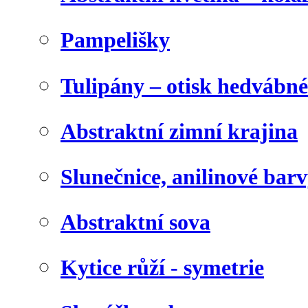
Pampelišky
Tulipány – otisk hedvábn
Abstraktní zimní krajina
Slunečnice, anilinové bar
Abstraktní sova
Kytice růží - symetrie