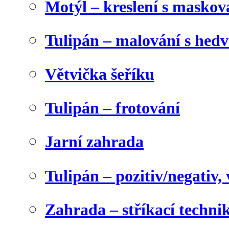
Motýl – kreslení s maskov
Tulipán – malování s he
Větvička šeříku
Tulipán – frotování
Jarní zahrada
Tulipán – pozitiv/negativ,
Zahrada – stříkací techni