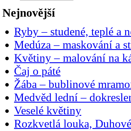
Nejnovější
Ryby – studené, teplé a n
Medúza – maskování a st
Květiny – malování na ká
Čaj o páté
Žába – bublinové mramo
Medvěd lední – dokresle
Veselé květiny
Rozkvetlá louka, Duhové