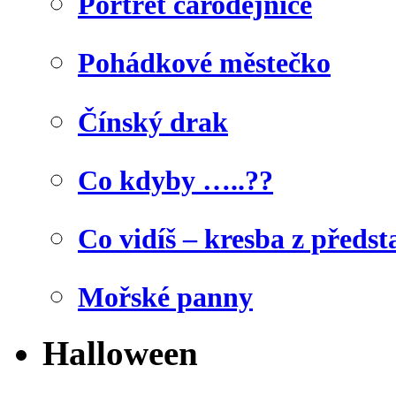
Portrét čarodějnice
Pohádkové městečko
Čínský drak
Co kdyby …..??
Co vidíš – kresba z předst
Mořské panny
Halloween