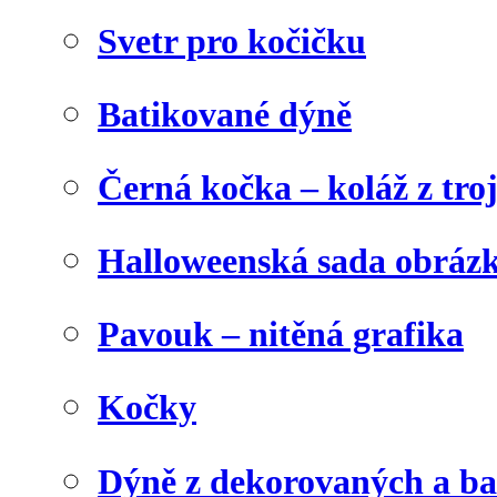
Svetr pro kočičku
Batikované dýně
Černá kočka – koláž z tro
Halloweenská sada obráz
Pavouk – nitěná grafika
Kočky
Dýně z dekorovaných a b