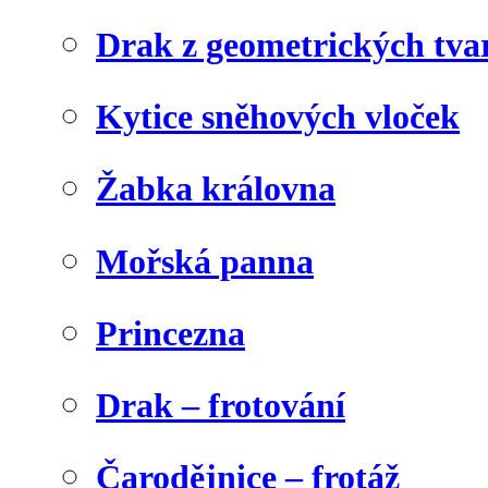
Drak z geometrických tva
Kytice sněhových vloček
Žabka královna
Mořská panna
Princezna
Drak – frotování
Čarodějnice – frotáž