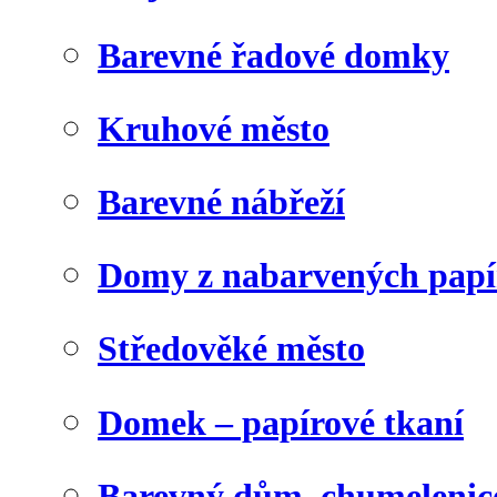
Barevné řadové domky
Kruhové město
Barevné nábřeží
Domy z nabarvených papí
Středověké město
Domek – papírové tkaní
Barevný dům, chumelenic