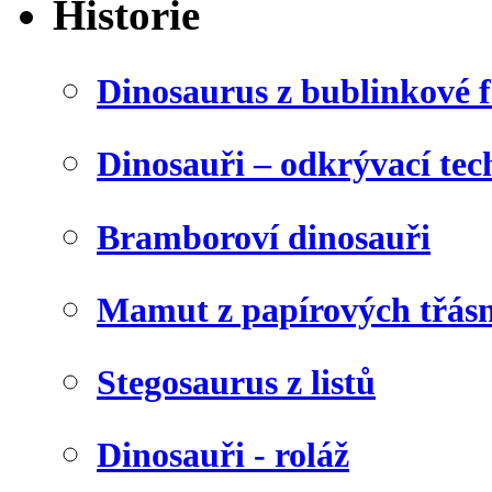
Historie
Dinosaurus z bublinkové f
Dinosauři – odkrývací tec
Bramboroví dinosauři
Mamut z papírových třásn
Stegosaurus z listů
Dinosauři - roláž