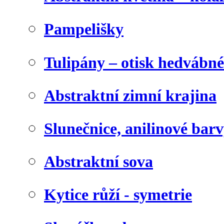
Pampelišky
Tulipány – otisk hedvábn
Abstraktní zimní krajina
Slunečnice, anilinové bar
Abstraktní sova
Kytice růží - symetrie