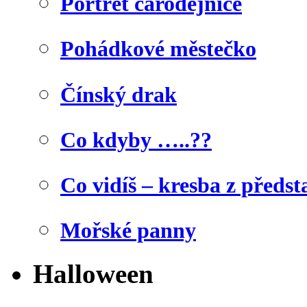
Portrét čarodějnice
Pohádkové městečko
Čínský drak
Co kdyby …..??
Co vidíš – kresba z předst
Mořské panny
Halloween