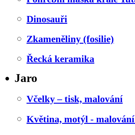
Dinosauři
Zkameněliny (fosilie)
Řecká keramika
Jaro
Včelky – tisk, malování
Květina, motýl - malován