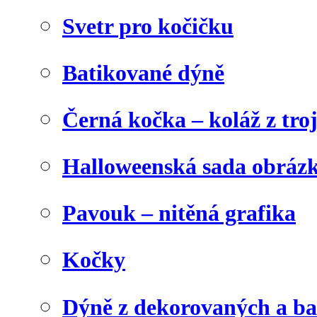
Svetr pro kočičku
Batikované dýně
Černá kočka – koláž z tro
Halloweenská sada obráz
Pavouk – nitěná grafika
Kočky
Dýně z dekorovaných a b