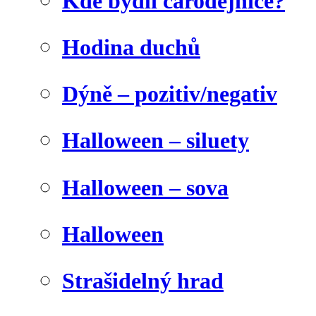
Kde bydlí čarodějnice?
Hodina duchů
Dýně – pozitiv/negativ
Halloween – siluety
Halloween – sova
Halloween
Strašidelný hrad