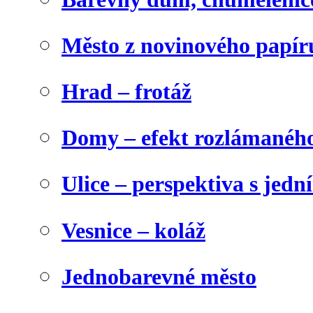
Město z novinového papír
Hrad – frotáž
Domy – efekt rozlámanéh
Ulice – perspektiva s jed
Vesnice – koláž
Jednobarevné město