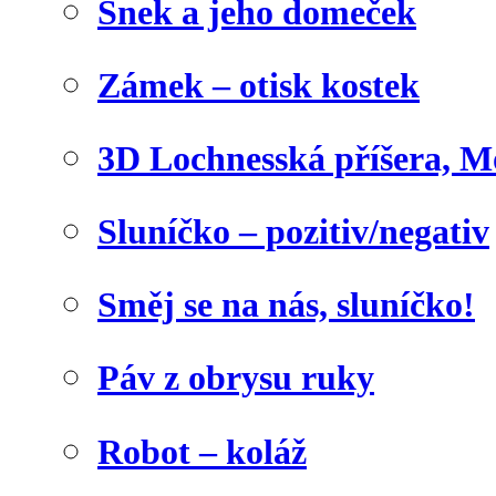
Šnek a jeho domeček
Zámek – otisk kostek
3D Lochnesská příšera, M
Sluníčko – pozitiv/negativ
Směj se na nás, sluníčko!
Páv z obrysu ruky
Robot – koláž