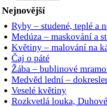
Nejnovější
Ryby – studené, teplé a n
Medúza – maskování a st
Květiny – malování na ká
Čaj o páté
Žába – bublinové mramo
Medvěd lední – dokresle
Veselé květiny
Rozkvetlá louka, Duhové