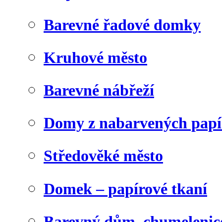
Barevné řadové domky
Kruhové město
Barevné nábřeží
Domy z nabarvených papí
Středověké město
Domek – papírové tkaní
Barevný dům, chumelenic