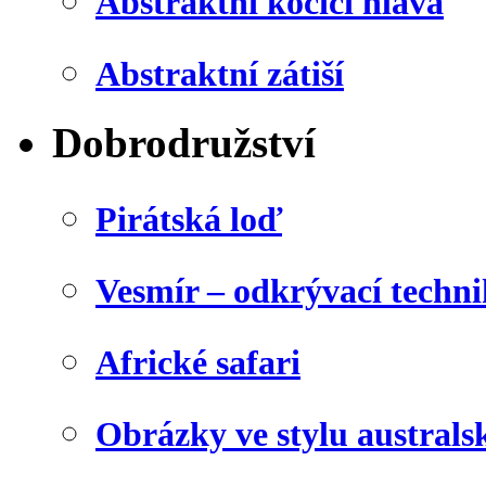
Abstraktní kočičí hlava
Abstraktní zátiší
Dobrodružství
Pirátská loď
Vesmír – odkrývací techn
Africké safari
Obrázky ve stylu australs