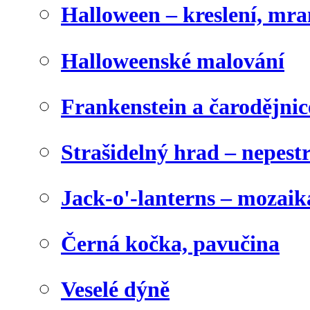
Halloween – kreslení, mr
Halloweenské malování
Frankenstein a čarodějnice
Strašidelný hrad – nepest
Jack-o'-lanterns – mozaik
Černá kočka, pavučina
Veselé dýně