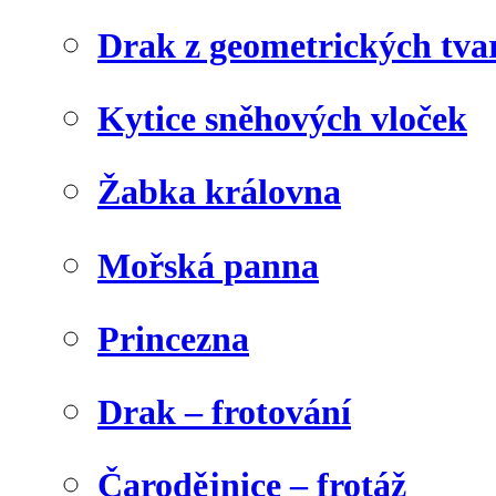
Drak z geometrických tva
Kytice sněhových vloček
Žabka královna
Mořská panna
Princezna
Drak – frotování
Čarodějnice – frotáž