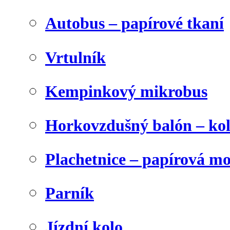
Autobus – papírové tkaní
Vrtulník
Kempinkový mikrobus
Horkovzdušný balón – ko
Plachetnice – papírová m
Parník
Jízdní kolo