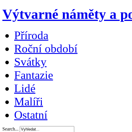
Výtvarné náměty a po
Příroda
Roční období
Svátky
Fantazie
Lidé
Malíři
Ostatní
Search...