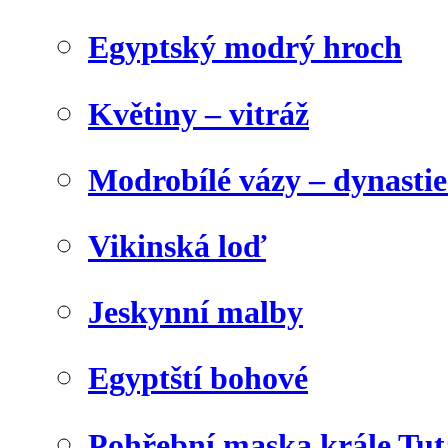
Egyptský modrý hroch
Květiny – vitráž
Modrobílé vázy – dynasti
Vikinská loď
Jeskynní malby
Egyptští bohové
Pohřební maska krále Tu