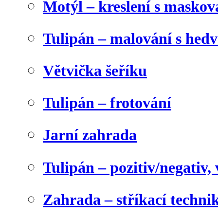
Motýl – kreslení s maskov
Tulipán – malování s he
Větvička šeříku
Tulipán – frotování
Jarní zahrada
Tulipán – pozitiv/negativ,
Zahrada – stříkací techni