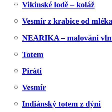
Vikinské lodě – koláž
Vesmír z krabice od mlék
NEARIKA – malování vln
Totem
Piráti
Vesmír
Indiánský totem z dýní