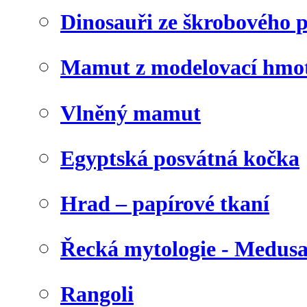
Dinosauři ze škrobového 
Mamut z modelovací hmo
Vlněný mamut
Egyptská posvátná kočka
Hrad – papírové tkaní
Řecká mytologie - Medus
Rangoli