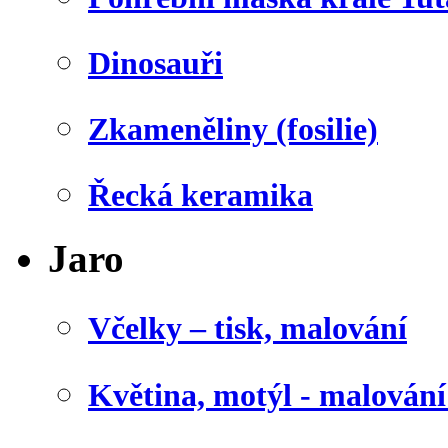
Dinosauři
Zkameněliny (fosilie)
Řecká keramika
Jaro
Včelky – tisk, malování
Květina, motýl - malován