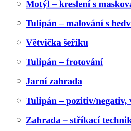
Motýl – kreslení s maskov
Tulipán – malování s he
Větvička šeříku
Tulipán – frotování
Jarní zahrada
Tulipán – pozitiv/negativ,
Zahrada – stříkací techni