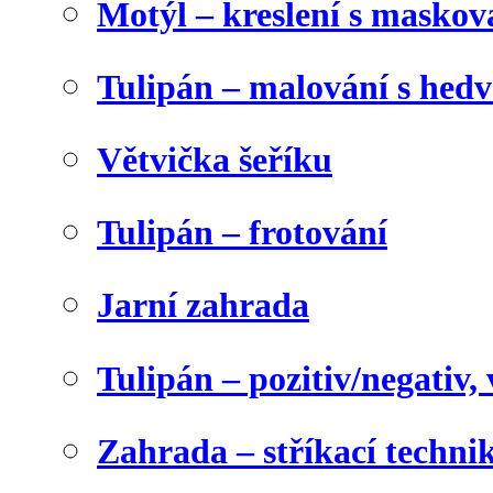
Motýl – kreslení s maskov
Tulipán – malování s he
Větvička šeříku
Tulipán – frotování
Jarní zahrada
Tulipán – pozitiv/negativ,
Zahrada – stříkací techni