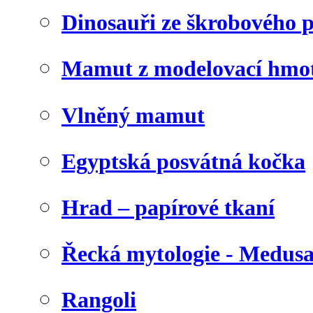
Dinosauři ze škrobového 
Mamut z modelovací hmo
Vlněný mamut
Egyptská posvátná kočka
Hrad – papírové tkaní
Řecká mytologie - Medus
Rangoli