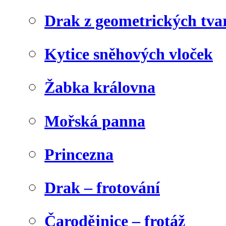
Drak z geometrických tva
Kytice sněhových vloček
Žabka královna
Mořská panna
Princezna
Drak – frotování
Čarodějnice – frotáž