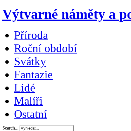
Výtvarné náměty a po
Příroda
Roční období
Svátky
Fantazie
Lidé
Malíři
Ostatní
Search...