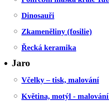
Dinosauři
Zkameněliny (fosilie)
Řecká keramika
Jaro
Včelky – tisk, malování
Květina, motýl - malován