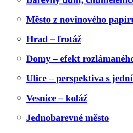
Město z novinového papír
Hrad – frotáž
Domy – efekt rozlámanéh
Ulice – perspektiva s jed
Vesnice – koláž
Jednobarevné město