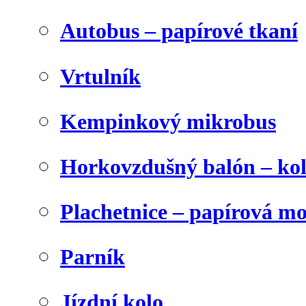
Autobus – papírové tkaní
Vrtulník
Kempinkový mikrobus
Horkovzdušný balón – ko
Plachetnice – papírová m
Parník
Jízdní kolo