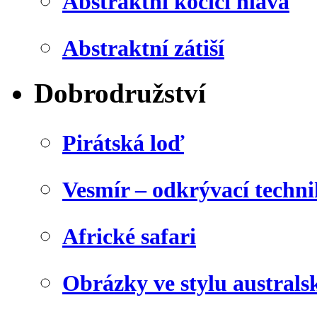
Abstraktní kočičí hlava
Abstraktní zátiší
Dobrodružství
Pirátská loď
Vesmír – odkrývací techn
Africké safari
Obrázky ve stylu australs