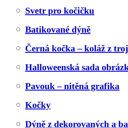
Svetr pro kočičku
Batikované dýně
Černá kočka – koláž z tro
Halloweenská sada obráz
Pavouk – nitěná grafika
Kočky
Dýně z dekorovaných a b