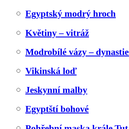
Egyptský modrý hroch
Květiny – vitráž
Modrobílé vázy – dynasti
Vikinská loď
Jeskynní malby
Egyptští bohové
Pohřební maska krále Tu