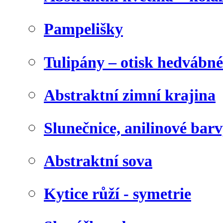
Pampelišky
Tulipány – otisk hedvábn
Abstraktní zimní krajina
Slunečnice, anilinové bar
Abstraktní sova
Kytice růží - symetrie