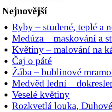
Nejnovější
Ryby – studené, teplé a n
Medúza – maskování a st
Květiny – malování na ká
Čaj o páté
Žába – bublinové mramo
Medvěd lední – dokresle
Veselé květiny
Rozkvetlá louka, Duhové