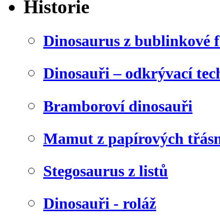
Historie
Dinosaurus z bublinkové f
Dinosauři – odkrývací tec
Bramboroví dinosauři
Mamut z papírových třásn
Stegosaurus z listů
Dinosauři - roláž