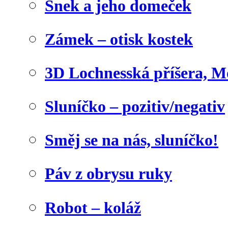
Šnek a jeho domeček
Zámek – otisk kostek
3D Lochnesská příšera, M
Sluníčko – pozitiv/negativ
Směj se na nás, sluníčko!
Páv z obrysu ruky
Robot – koláž