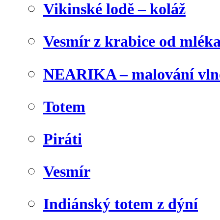
Vikinské lodě – koláž
Vesmír z krabice od mlék
NEARIKA – malování vln
Totem
Piráti
Vesmír
Indiánský totem z dýní