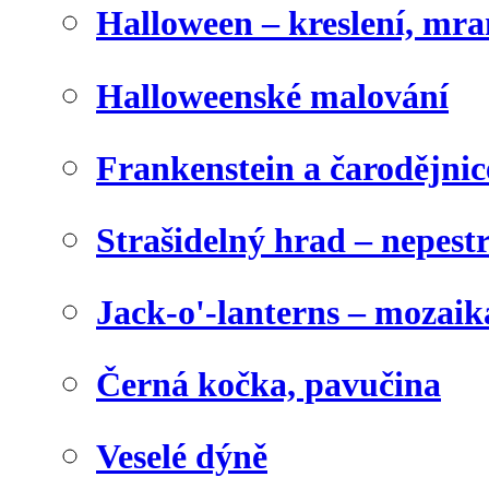
Halloween – kreslení, mr
Halloweenské malování
Frankenstein a čarodějnice
Strašidelný hrad – nepest
Jack-o'-lanterns – mozaik
Černá kočka, pavučina
Veselé dýně