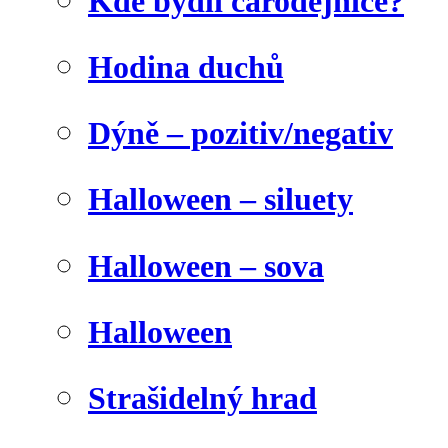
Kde bydlí čarodějnice?
Hodina duchů
Dýně – pozitiv/negativ
Halloween – siluety
Halloween – sova
Halloween
Strašidelný hrad