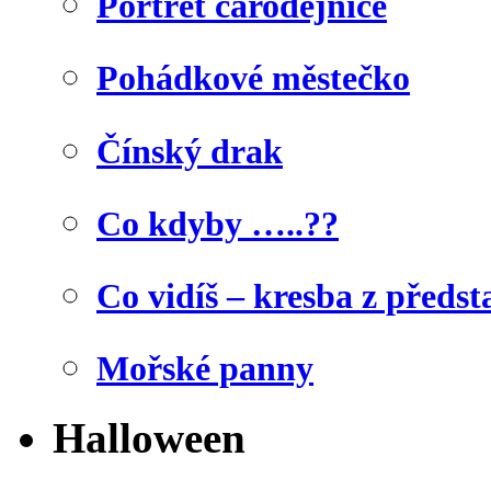
Portrét čarodějnice
Pohádkové městečko
Čínský drak
Co kdyby …..??
Co vidíš – kresba z předst
Mořské panny
Halloween