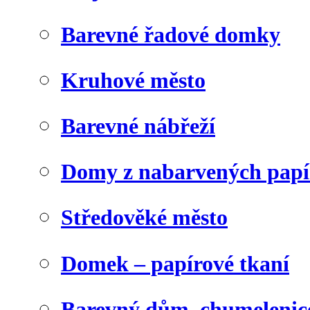
Barevné řadové domky
Kruhové město
Barevné nábřeží
Domy z nabarvených papí
Středověké město
Domek – papírové tkaní
Barevný dům, chumelenic