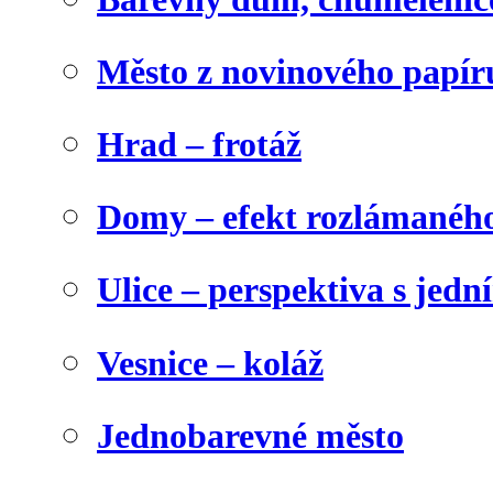
Město z novinového papír
Hrad – frotáž
Domy – efekt rozlámanéh
Ulice – perspektiva s jed
Vesnice – koláž
Jednobarevné město