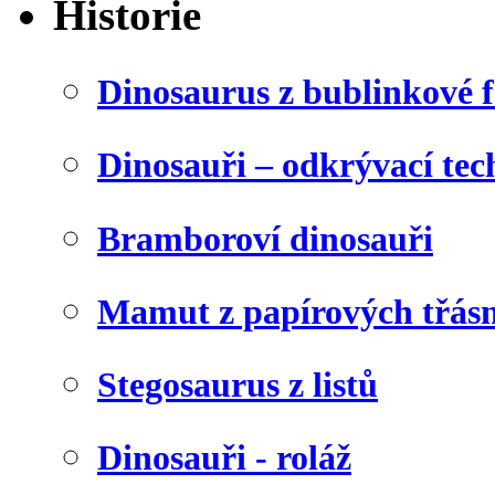
Historie
Dinosaurus z bublinkové f
Dinosauři – odkrývací tec
Bramboroví dinosauři
Mamut z papírových třásn
Stegosaurus z listů
Dinosauři - roláž