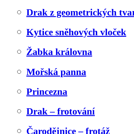
Drak z geometrických tva
Kytice sněhových vloček
Žabka královna
Mořská panna
Princezna
Drak – frotování
Čarodějnice – frotáž