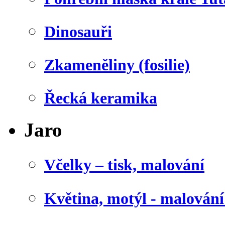
Dinosauři
Zkameněliny (fosilie)
Řecká keramika
Jaro
Včelky – tisk, malování
Květina, motýl - malován