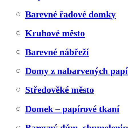
Barevné řadové domky
Kruhové město
Barevné nábřeží
Domy z nabarvených papí
Středověké město
Domek – papírové tkaní
Barevný dům, chumelenic