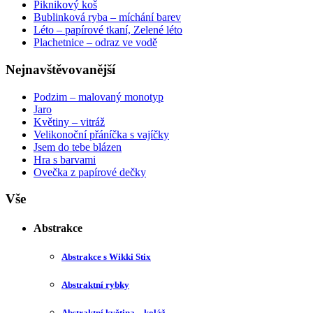
Piknikový koš
Bublinková ryba – míchání barev
Léto – papírové tkaní, Zelené léto
Plachetnice – odraz ve vodě
Nejnavštěvovanější
Podzim – malovaný monotyp
Jaro
Květiny – vitráž
Velikonoční přáníčka s vajíčky
Jsem do tebe blázen
Hra s barvami
Ovečka z papírové dečky
Vše
Abstrakce
Abstrakce s Wikki Stix
Abstraktní rybky
Abstraktní květina – koláž