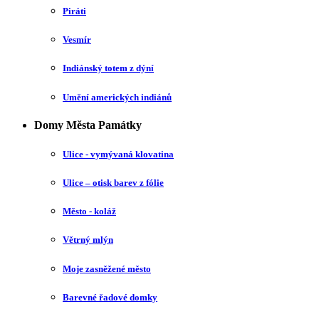
Piráti
Vesmír
Indiánský totem z dýní
Umění amerických indiánů
Domy Města Památky
Ulice - vymývaná klovatina
Ulice – otisk barev z fólie
Město - koláž
Větrný mlýn
Moje zasněžené město
Barevné řadové domky