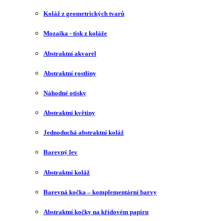
Koláž z geometrických tvarů
Mozaika - tisk z koláže
Abstraktní akvarel
Abstraktní rostliny
Náhodné otisky
Abstraktní květiny
Jednoduchá abstraktní koláž
Barevný lev
Abstraktní koláž
Barevná kočka – komplementární barvy
Abstraktní kočky na křídovém papíru