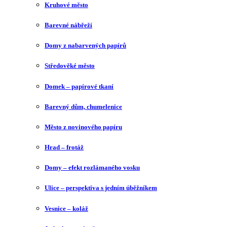
Kruhové město
Barevné nábřeží
Domy z nabarvených papírů
Středověké město
Domek – papírové tkaní
Barevný dům, chumelenice
Město z novinového papíru
Hrad – frotáž
Domy – efekt rozlámaného vosku
Ulice – perspektiva s jedním úběžníkem
Vesnice – koláž