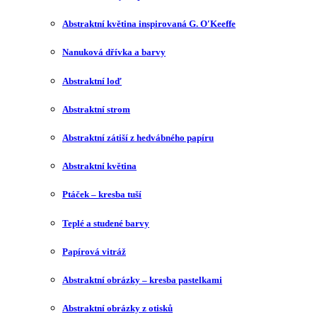
Abstraktní květina inspirovaná G. O′Keeffe
Nanuková dřívka a barvy
Abstraktní loď
Abstraktní strom
Abstraktní zátiší z hedvábného papíru
Abstraktní květina
Ptáček – kresba tuší
Teplé a studené barvy
Papírová vitráž
Abstraktní obrázky – kresba pastelkami
Abstraktní obrázky z otisků