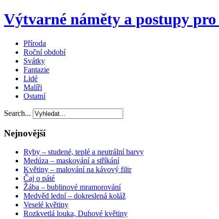
Výtvarné náměty a postupy pro 
Příroda
Roční období
Svátky
Fantazie
Lidé
Malíři
Ostatní
Search...
Nejnovější
Ryby – studené, teplé a neutrální barvy
Medúza – maskování a stříkání
Květiny – malování na kávový filtr
Čaj o páté
Žába – bublinové mramorování
Medvěd lední – dokreslená koláž
Veselé květiny
Rozkvetlá louka, Duhové květiny