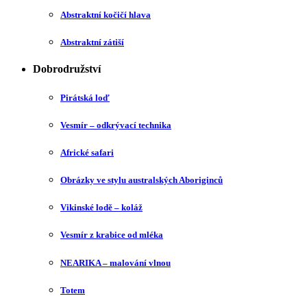
Abstraktní kočičí hlava
Abstraktní zátiší
Dobrodružství
Pirátská loď
Vesmír – odkrývací technika
Africké safari
Obrázky ve stylu australských Aboriginců
Vikinské lodě – koláž
Vesmír z krabice od mléka
NEARIKA – malování vlnou
Totem