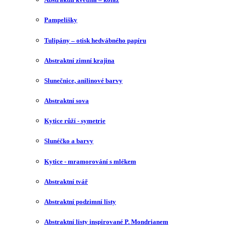
Pampelišky
Tulipány – otisk hedvábného papíru
Abstraktní zimní krajina
Slunečnice, anilinové barvy
Abstraktní sova
Kytice růží - symetrie
Slunéčko a barvy
Kytice - mramorování s mlékem
Abstraktní tvář
Abstraktní podzimní listy
Abstraktní listy inspirované P. Mondrianem