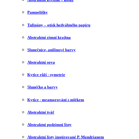
Pampelišky
Tulipány – otisk hedvábného papíru
Abstraktní zimní krajina
Slunečnice, anilinové barvy
Abstraktní sova
Kytice růží - symetrie
Slunéčko a barvy
Kytice - mramorování s mlékem
Abstraktní tvář
Abstraktní podzimní listy
Abstraktní listy inspirované P. Mondrianem