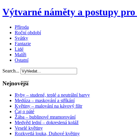
Výtvarné náměty a postupy pro 
Příroda
Roční období
Svátky
Fantazie
Lidé
Malíři
Ostatní
Search...
Nejnovější
Ryby – studené, teplé a neutrální barvy
Medúza – maskování a stříkání
Květiny – malování na kávový filtr
Čaj o páté
Žába – bublinové mramorování
Medvěd lední – dokreslená koláž
Veselé květiny
Rozkvetlá louka, Duhové květiny