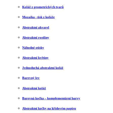
Koláž z geometrických tvarů
Mozaika - tisk z koláže
Abstraktní akvarel
Abstraktní rostliny
Náhodné otisky
Abstraktní květiny
Jednoduchá abstraktní koláž
Barevný lev
Abstraktní koláž
Barevná kočka – komplementární barvy
Abstraktní kočky na křídovém papíru