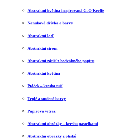
Abstraktní květina inspirovaná G. O′Keeffe
Nanuková dřívka a barvy
Abstraktní loď
Abstraktní strom
Abstraktní zátiší z hedvábného papíru
Abstraktní květina
Ptáček – kresba tuší
Teplé a studené barvy
Papírová vitráž
Abstraktní obrázky – kresba pastelkami
Abstraktní obrázky z otisků