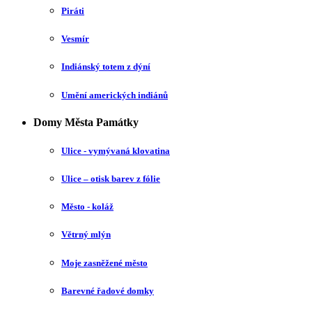
Piráti
Vesmír
Indiánský totem z dýní
Umění amerických indiánů
Domy Města Památky
Ulice - vymývaná klovatina
Ulice – otisk barev z fólie
Město - koláž
Větrný mlýn
Moje zasněžené město
Barevné řadové domky