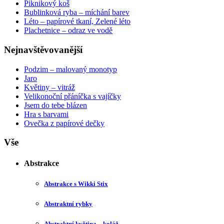
Piknikový koš
Bublinková ryba – míchání barev
Léto – papírové tkaní, Zelené léto
Plachetnice – odraz ve vodě
Nejnavštěvovanější
Podzim – malovaný monotyp
Jaro
Květiny – vitráž
Velikonoční přáníčka s vajíčky
Jsem do tebe blázen
Hra s barvami
Ovečka z papírové dečky
Vše
Abstrakce
Abstrakce s Wikki Stix
Abstraktní rybky
Abstraktní květina – koláž