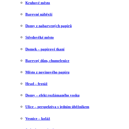
Kruhové město
Barevné nábřeží
Domy z nabarvených papírů
Středověké město
Domek – papírové tkaní
Barevný dům, chumelenice
Město z novinového papíru
Hrad – frotáž
Domy – efekt rozlámaného vosku
Ulice – perspektiva s jedním úběžníkem
Vesnice – koláž