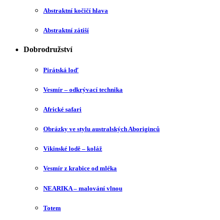
Abstraktní kočičí hlava
Abstraktní zátiší
Dobrodružství
Pirátská loď
Vesmír – odkrývací technika
Africké safari
Obrázky ve stylu australských Aboriginců
Vikinské lodě – koláž
Vesmír z krabice od mléka
NEARIKA – malování vlnou
Totem