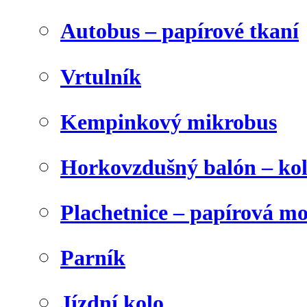
Autobus – papírové tkaní
Vrtulník
Kempinkový mikrobus
Horkovzdušný balón – ko
Plachetnice – papírová m
Parník
Jízdní kolo