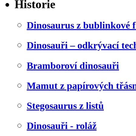
Historie
Dinosaurus z bublinkové f
Dinosauři – odkrývací tec
Bramboroví dinosauři
Mamut z papírových třásn
Stegosaurus z listů
Dinosauři - roláž