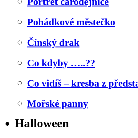
Portrét čarodějnice
Pohádkové městečko
Čínský drak
Co kdyby …..??
Co vidíš – kresba z předst
Mořské panny
Halloween