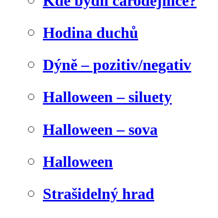
Kde bydlí čarodějnice?
Hodina duchů
Dýně – pozitiv/negativ
Halloween – siluety
Halloween – sova
Halloween
Strašidelný hrad