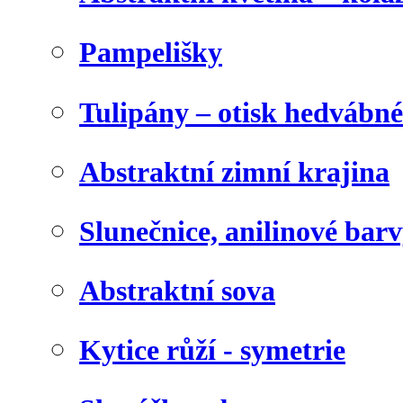
Pampelišky
Tulipány – otisk hedvábn
Abstraktní zimní krajina
Slunečnice, anilinové bar
Abstraktní sova
Kytice růží - symetrie