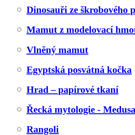
Dinosauři ze škrobového 
Mamut z modelovací hmo
Vlněný mamut
Egyptská posvátná kočka
Hrad – papírové tkaní
Řecká mytologie - Medus
Rangoli