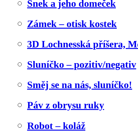
Šnek a jeho domeček
Zámek – otisk kostek
3D Lochnesská příšera, M
Sluníčko – pozitiv/negativ
Směj se na nás, sluníčko!
Páv z obrysu ruky
Robot – koláž