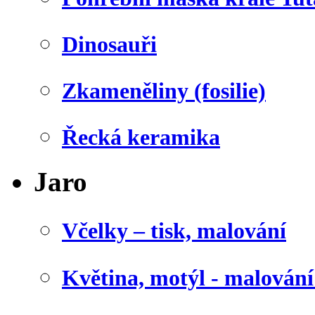
Dinosauři
Zkameněliny (fosilie)
Řecká keramika
Jaro
Včelky – tisk, malování
Květina, motýl - malován