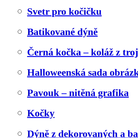
Svetr pro kočičku
Batikované dýně
Černá kočka – koláž z tro
Halloweenská sada obráz
Pavouk – nitěná grafika
Kočky
Dýně z dekorovaných a b