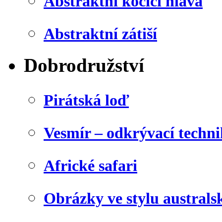
Abstraktní kočičí hlava
Abstraktní zátiší
Dobrodružství
Pirátská loď
Vesmír – odkrývací techn
Africké safari
Obrázky ve stylu australs