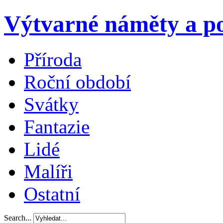
Výtvarné náměty a po
Příroda
Roční období
Svátky
Fantazie
Lidé
Malíři
Ostatní
Search...