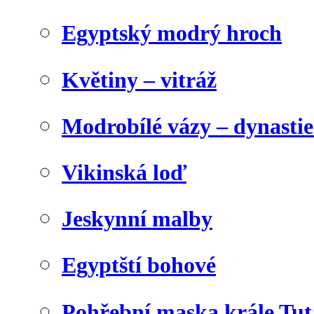
Egyptský modrý hroch
Květiny – vitráž
Modrobílé vázy – dynasti
Vikinská loď
Jeskynní malby
Egyptští bohové
Pohřební maska krále Tu