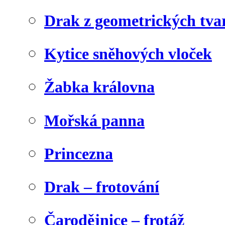
Drak z geometrických tva
Kytice sněhových vloček
Žabka královna
Mořská panna
Princezna
Drak – frotování
Čarodějnice – frotáž