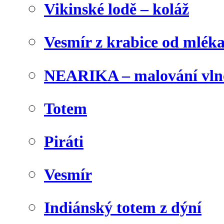
Vikinské lodě – koláž
Vesmír z krabice od mlék
NEARIKA – malování vln
Totem
Piráti
Vesmír
Indiánský totem z dýní