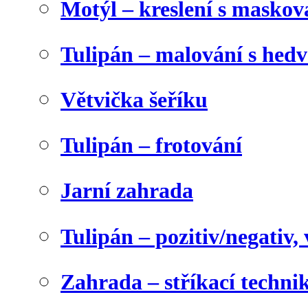
Motýl – kreslení s maskov
Tulipán – malování s he
Větvička šeříku
Tulipán – frotování
Jarní zahrada
Tulipán – pozitiv/negativ,
Zahrada – stříkací techni