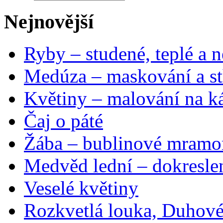
Nejnovější
Ryby – studené, teplé a n
Medúza – maskování a st
Květiny – malování na ká
Čaj o páté
Žába – bublinové mramo
Medvěd lední – dokresle
Veselé květiny
Rozkvetlá louka, Duhové