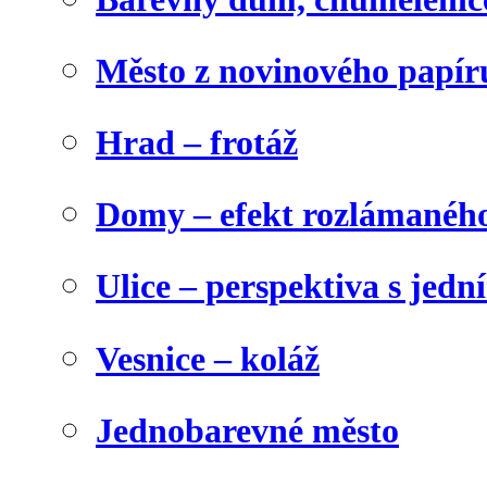
Město z novinového papír
Hrad – frotáž
Domy – efekt rozlámanéh
Ulice – perspektiva s jed
Vesnice – koláž
Jednobarevné město