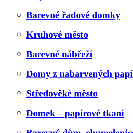
Barevné řadové domky
Kruhové město
Barevné nábřeží
Domy z nabarvených papí
Středověké město
Domek – papírové tkaní
Barevný dům, chumelenic