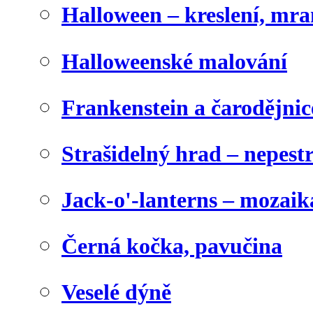
Halloween – kreslení, mr
Halloweenské malování
Frankenstein a čarodějnice
Strašidelný hrad – nepest
Jack-o'-lanterns – mozaik
Černá kočka, pavučina
Veselé dýně