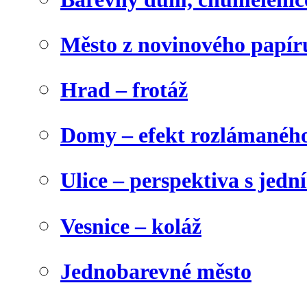
Město z novinového papír
Hrad – frotáž
Domy – efekt rozlámanéh
Ulice – perspektiva s jed
Vesnice – koláž
Jednobarevné město