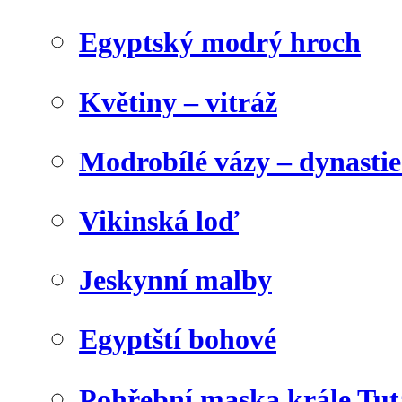
Egyptský modrý hroch
Květiny – vitráž
Modrobílé vázy – dynasti
Vikinská loď
Jeskynní malby
Egyptští bohové
Pohřební maska krále Tu