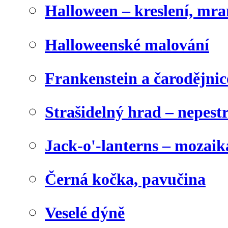
Halloween – kreslení, mr
Halloweenské malování
Frankenstein a čarodějnice
Strašidelný hrad – nepest
Jack-o'-lanterns – mozaik
Černá kočka, pavučina
Veselé dýně