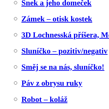
Šnek a jeho domeček
Zámek – otisk kostek
3D Lochnesská příšera, M
Sluníčko – pozitiv/negativ
Směj se na nás, sluníčko!
Páv z obrysu ruky
Robot – koláž