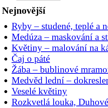
Nejnovější
Ryby – studené, teplé a n
Medúza – maskování a st
Květiny – malování na ká
Čaj o páté
Žába – bublinové mramo
Medvěd lední – dokresle
Veselé květiny
Rozkvetlá louka, Duhové