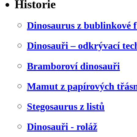
Historie
Dinosaurus z bublinkové f
Dinosauři – odkrývací tec
Bramboroví dinosauři
Mamut z papírových třásn
Stegosaurus z listů
Dinosauři - roláž