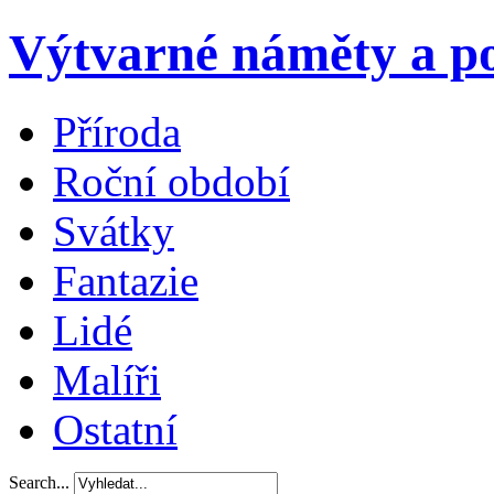
Výtvarné náměty a po
Příroda
Roční období
Svátky
Fantazie
Lidé
Malíři
Ostatní
Search...