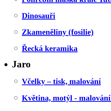
Dinosauři
Zkameněliny (fosilie)
Řecká keramika
Jaro
Včelky – tisk, malování
Květina, motýl - malován