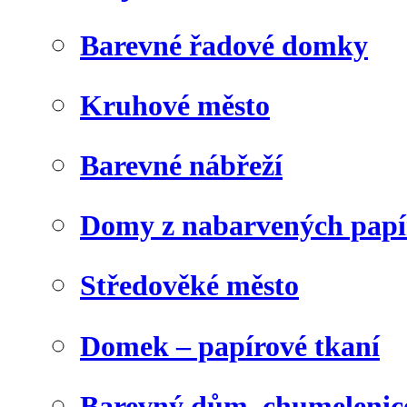
Barevné řadové domky
Kruhové město
Barevné nábřeží
Domy z nabarvených papí
Středověké město
Domek – papírové tkaní
Barevný dům, chumelenic