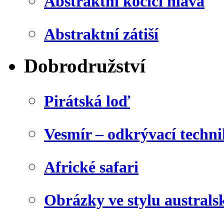
Abstraktní kočičí hlava
Abstraktní zátiší
Dobrodružství
Pirátská loď
Vesmír – odkrývací techn
Africké safari
Obrázky ve stylu australs