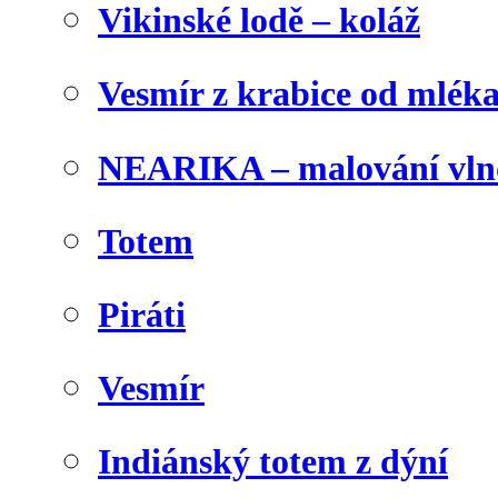
Vikinské lodě – koláž
Vesmír z krabice od mlék
NEARIKA – malování vln
Totem
Piráti
Vesmír
Indiánský totem z dýní