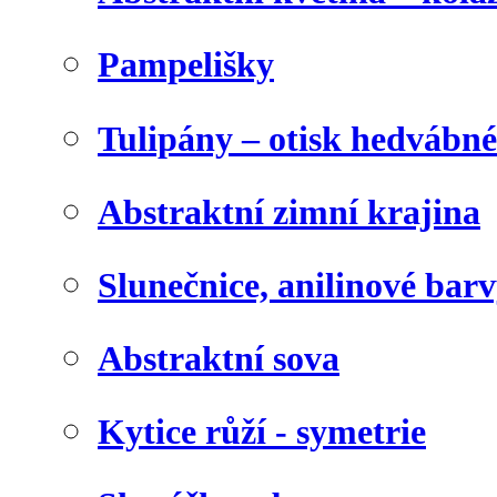
Pampelišky
Tulipány – otisk hedvábn
Abstraktní zimní krajina
Slunečnice, anilinové bar
Abstraktní sova
Kytice růží - symetrie