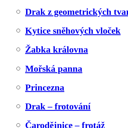
Drak z geometrických tva
Kytice sněhových vloček
Žabka královna
Mořská panna
Princezna
Drak – frotování
Čarodějnice – frotáž