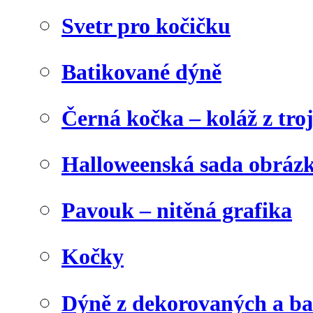
Svetr pro kočičku
Batikované dýně
Černá kočka – koláž z tro
Halloweenská sada obráz
Pavouk – nitěná grafika
Kočky
Dýně z dekorovaných a b