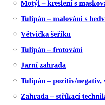
Motýl – kreslení s maskov
Tulipán – malování s he
Větvička šeříku
Tulipán – frotování
Jarní zahrada
Tulipán – pozitiv/negativ,
Zahrada – stříkací techni