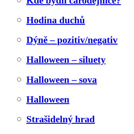
Kde bydlí čarodějnice?
Hodina duchů
Dýně – pozitiv/negativ
Halloween – siluety
Halloween – sova
Halloween
Strašidelný hrad