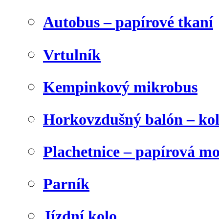
Autobus – papírové tkaní
Vrtulník
Kempinkový mikrobus
Horkovzdušný balón – ko
Plachetnice – papírová m
Parník
Jízdní kolo