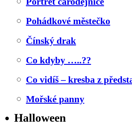
Portrét čarodějnice
Pohádkové městečko
Čínský drak
Co kdyby …..??
Co vidíš – kresba z předst
Mořské panny
Halloween