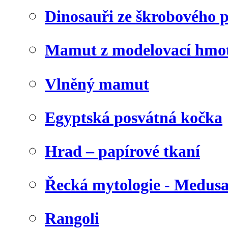
Dinosauři ze škrobového 
Mamut z modelovací hmo
Vlněný mamut
Egyptská posvátná kočka
Hrad – papírové tkaní
Řecká mytologie - Medus
Rangoli