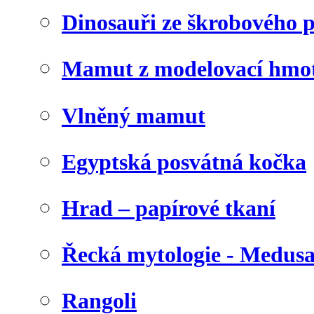
Dinosauři ze škrobového 
Mamut z modelovací hmo
Vlněný mamut
Egyptská posvátná kočka
Hrad – papírové tkaní
Řecká mytologie - Medus
Rangoli