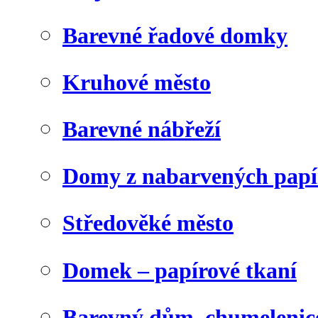
Barevné řadové domky
Kruhové město
Barevné nábřeží
Domy z nabarvených papí
Středověké město
Domek – papírové tkaní
Barevný dům, chumelenic