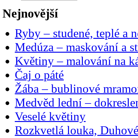
Nejnovější
Ryby – studené, teplé a n
Medúza – maskování a st
Květiny – malování na ká
Čaj o páté
Žába – bublinové mramo
Medvěd lední – dokresle
Veselé květiny
Rozkvetlá louka, Duhové