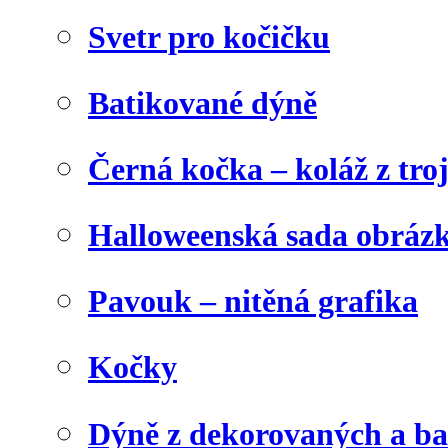
Svetr pro kočičku
Batikované dýně
Černá kočka – koláž z tro
Halloweenská sada obráz
Pavouk – nitěná grafika
Kočky
Dýně z dekorovaných a b