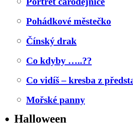
Portrét čarodějnice
Pohádkové městečko
Čínský drak
Co kdyby …..??
Co vidíš – kresba z předst
Mořské panny
Halloween