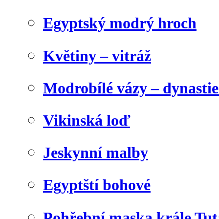
Egyptský modrý hroch
Květiny – vitráž
Modrobílé vázy – dynasti
Vikinská loď
Jeskynní malby
Egyptští bohové
Pohřební maska krále Tu