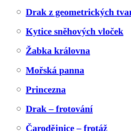
Drak z geometrických tva
Kytice sněhových vloček
Žabka královna
Mořská panna
Princezna
Drak – frotování
Čarodějnice – frotáž