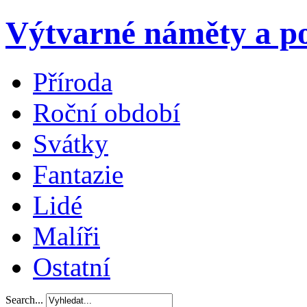
Výtvarné náměty a po
Příroda
Roční období
Svátky
Fantazie
Lidé
Malíři
Ostatní
Search...