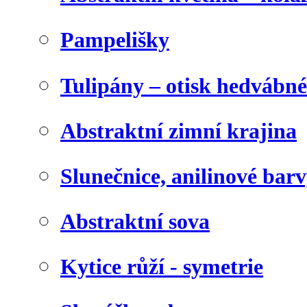
Pampelišky
Tulipány – otisk hedvábn
Abstraktní zimní krajina
Slunečnice, anilinové bar
Abstraktní sova
Kytice růží - symetrie