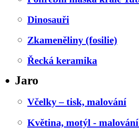
Dinosauři
Zkameněliny (fosilie)
Řecká keramika
Jaro
Včelky – tisk, malování
Květina, motýl - malován