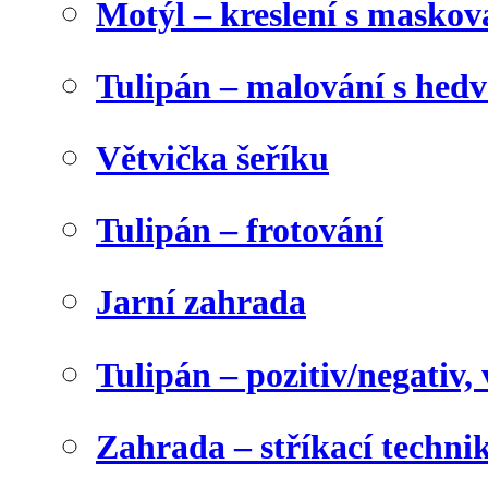
Motýl – kreslení s maskov
Tulipán – malování s he
Větvička šeříku
Tulipán – frotování
Jarní zahrada
Tulipán – pozitiv/negativ,
Zahrada – stříkací techni