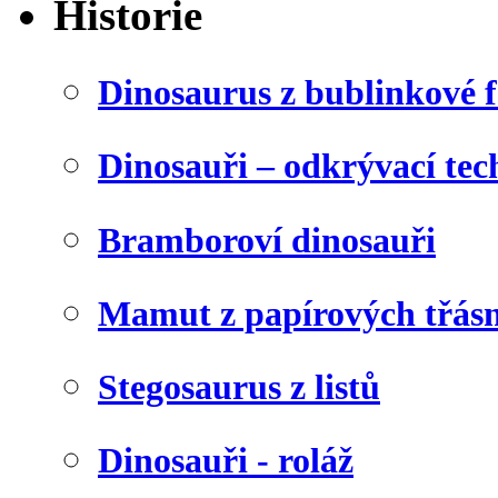
Historie
Dinosaurus z bublinkové f
Dinosauři – odkrývací tec
Bramboroví dinosauři
Mamut z papírových třásn
Stegosaurus z listů
Dinosauři - roláž