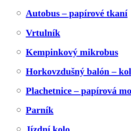
Autobus – papírové tkaní
Vrtulník
Kempinkový mikrobus
Horkovzdušný balón – ko
Plachetnice – papírová m
Parník
Jízdní kolo