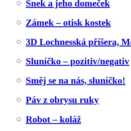
Šnek a jeho domeček
Zámek – otisk kostek
3D Lochnesská příšera, M
Sluníčko – pozitiv/negativ
Směj se na nás, sluníčko!
Páv z obrysu ruky
Robot – koláž