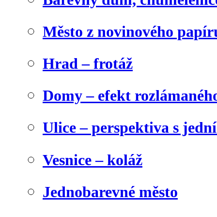
Město z novinového papír
Hrad – frotáž
Domy – efekt rozlámanéh
Ulice – perspektiva s jed
Vesnice – koláž
Jednobarevné město