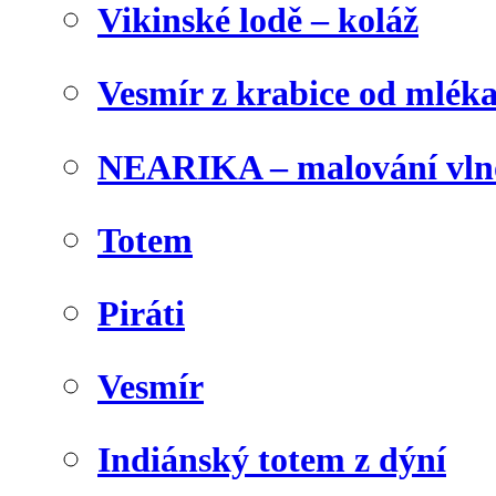
Vikinské lodě – koláž
Vesmír z krabice od mlék
NEARIKA – malování vln
Totem
Piráti
Vesmír
Indiánský totem z dýní