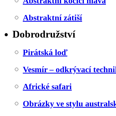
Abstraktní kočičí hlava
Abstraktní zátiší
Dobrodružství
Pirátská loď
Vesmír – odkrývací techn
Africké safari
Obrázky ve stylu australs