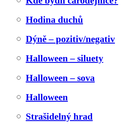
Kde bydlí čarodějnice?
Hodina duchů
Dýně – pozitiv/negativ
Halloween – siluety
Halloween – sova
Halloween
Strašidelný hrad