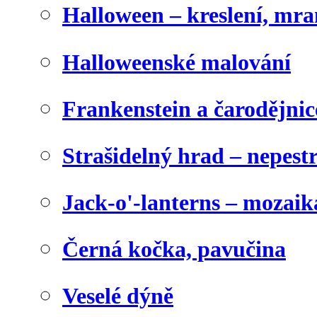
Halloween – kreslení, mr
Halloweenské malování
Frankenstein a čarodějnice
Strašidelný hrad – nepest
Jack-o'-lanterns – mozaik
Černá kočka, pavučina
Veselé dýně