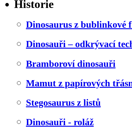
Historie
Dinosaurus z bublinkové f
Dinosauři – odkrývací tec
Bramboroví dinosauři
Mamut z papírových třásn
Stegosaurus z listů
Dinosauři - roláž