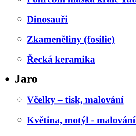
Dinosauři
Zkameněliny (fosilie)
Řecká keramika
Jaro
Včelky – tisk, malování
Květina, motýl - malován