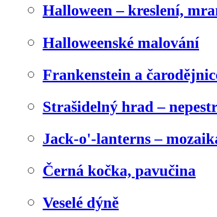
Halloween – kreslení, mr
Halloweenské malování
Frankenstein a čarodějnice
Strašidelný hrad – nepest
Jack-o'-lanterns – mozaik
Černá kočka, pavučina
Veselé dýně