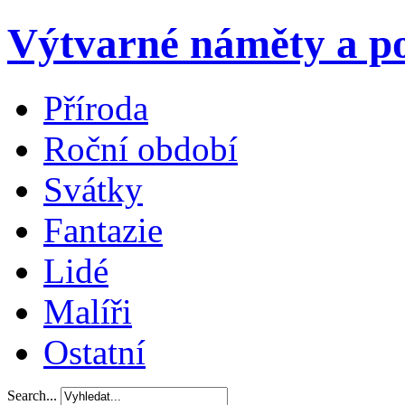
Výtvarné náměty a po
Příroda
Roční období
Svátky
Fantazie
Lidé
Malíři
Ostatní
Search...