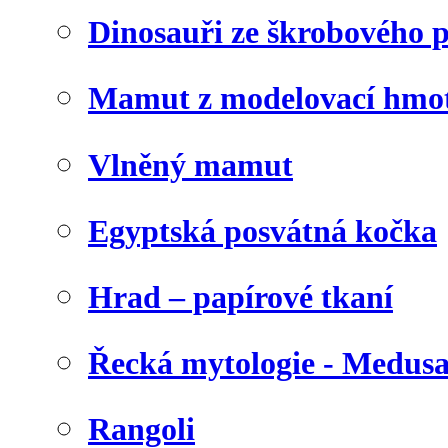
Dinosauři ze škrobového 
Mamut z modelovací hmo
Vlněný mamut
Egyptská posvátná kočka
Hrad – papírové tkaní
Řecká mytologie - Medus
Rangoli