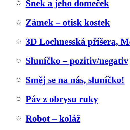
Šnek a jeho domeček
Zámek – otisk kostek
3D Lochnesská příšera, M
Sluníčko – pozitiv/negativ
Směj se na nás, sluníčko!
Páv z obrysu ruky
Robot – koláž