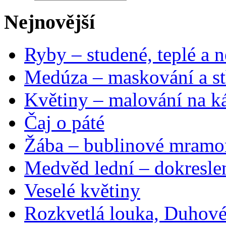
Nejnovější
Ryby – studené, teplé a n
Medúza – maskování a st
Květiny – malování na ká
Čaj o páté
Žába – bublinové mramo
Medvěd lední – dokresle
Veselé květiny
Rozkvetlá louka, Duhové