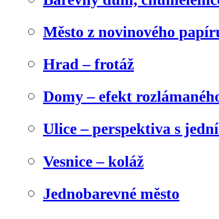
Město z novinového papír
Hrad – frotáž
Domy – efekt rozlámanéh
Ulice – perspektiva s jed
Vesnice – koláž
Jednobarevné město