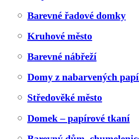
Barevné řadové domky
Kruhové město
Barevné nábřeží
Domy z nabarvených papí
Středověké město
Domek – papírové tkaní
Barevný dům, chumelenic