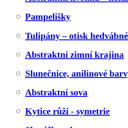
Pampelišky
Tulipány – otisk hedvábn
Abstraktní zimní krajina
Slunečnice, anilinové bar
Abstraktní sova
Kytice růží - symetrie