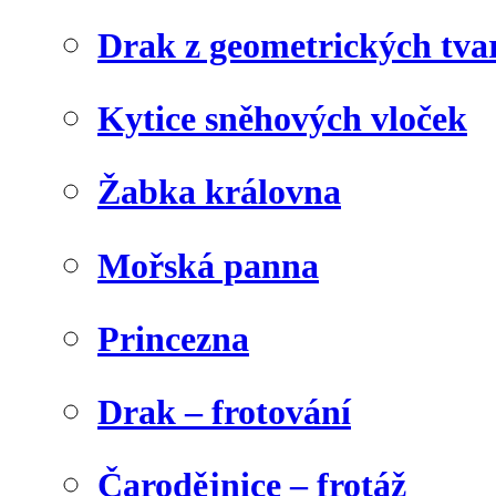
Drak z geometrických tva
Kytice sněhových vloček
Žabka královna
Mořská panna
Princezna
Drak – frotování
Čarodějnice – frotáž