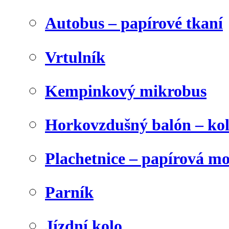
Autobus – papírové tkaní
Vrtulník
Kempinkový mikrobus
Horkovzdušný balón – ko
Plachetnice – papírová m
Parník
Jízdní kolo