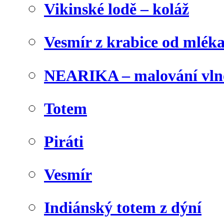
Vikinské lodě – koláž
Vesmír z krabice od mlék
NEARIKA – malování vln
Totem
Piráti
Vesmír
Indiánský totem z dýní