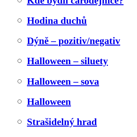
Kde bydlí čarodějnice?
Hodina duchů
Dýně – pozitiv/negativ
Halloween – siluety
Halloween – sova
Halloween
Strašidelný hrad