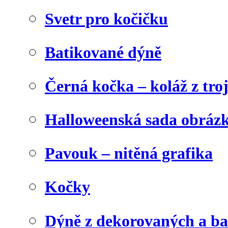
Svetr pro kočičku
Batikované dýně
Černá kočka – koláž z tro
Halloweenská sada obráz
Pavouk – nitěná grafika
Kočky
Dýně z dekorovaných a b