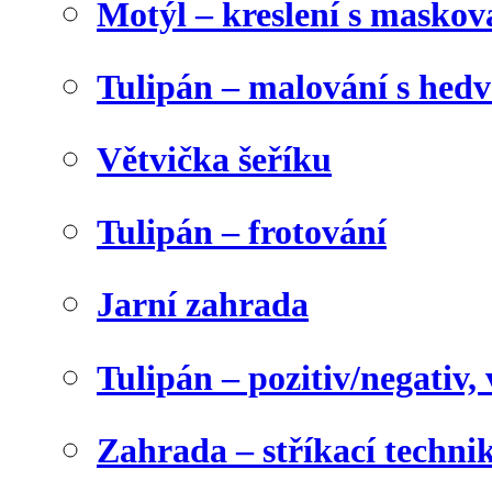
Motýl – kreslení s maskov
Tulipán – malování s he
Větvička šeříku
Tulipán – frotování
Jarní zahrada
Tulipán – pozitiv/negativ,
Zahrada – stříkací techni