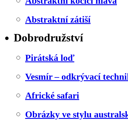
Abstraktní kočičí hlava
Abstraktní zátiší
Dobrodružství
Pirátská loď
Vesmír – odkrývací techn
Africké safari
Obrázky ve stylu australs