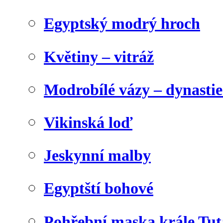
Egyptský modrý hroch
Květiny – vitráž
Modrobílé vázy – dynasti
Vikinská loď
Jeskynní malby
Egyptští bohové
Pohřební maska krále Tu