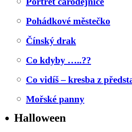
Portrét čarodějnice
Pohádkové městečko
Čínský drak
Co kdyby …..??
Co vidíš – kresba z předst
Mořské panny
Halloween