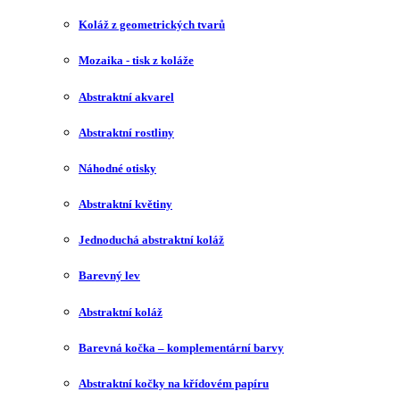
Koláž z geometrických tvarů
Mozaika - tisk z koláže
Abstraktní akvarel
Abstraktní rostliny
Náhodné otisky
Abstraktní květiny
Jednoduchá abstraktní koláž
Barevný lev
Abstraktní koláž
Barevná kočka – komplementární barvy
Abstraktní kočky na křídovém papíru