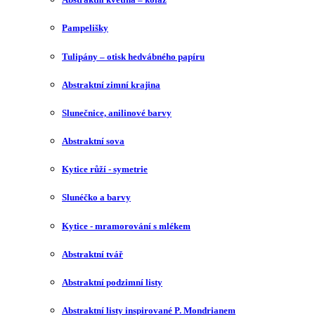
Pampelišky
Tulipány – otisk hedvábného papíru
Abstraktní zimní krajina
Slunečnice, anilinové barvy
Abstraktní sova
Kytice růží - symetrie
Slunéčko a barvy
Kytice - mramorování s mlékem
Abstraktní tvář
Abstraktní podzimní listy
Abstraktní listy inspirované P. Mondrianem