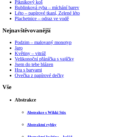
Piknikový koš
Bublinková ryba – míchání barev
Léto – papírové tkaní, Zelené léto
Plachetnice – odraz ve vodě
Nejnavštěvovanější
Podzim – malovaný monotyp
Jaro
Květiny – vitráž
Velikonoční přáníčka s vajíčky
Jsem do tebe blázen
Hra s barvami
Ovečka z papírové dečky
Vše
Abstrakce
Abstrakce s Wikki Stix
Abstraktní rybky
Abstraktní květina – koláž