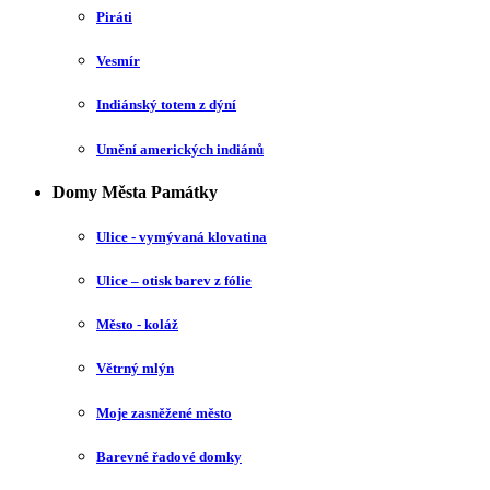
Piráti
Vesmír
Indiánský totem z dýní
Umění amerických indiánů
Domy Města Památky
Ulice - vymývaná klovatina
Ulice – otisk barev z fólie
Město - koláž
Větrný mlýn
Moje zasněžené město
Barevné řadové domky