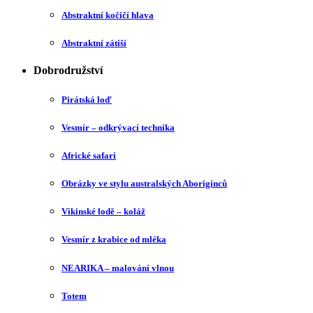
Abstraktní kočičí hlava
Abstraktní zátiší
Dobrodružství
Pirátská loď
Vesmír – odkrývací technika
Africké safari
Obrázky ve stylu australských Aboriginců
Vikinské lodě – koláž
Vesmír z krabice od mléka
NEARIKA – malování vlnou
Totem