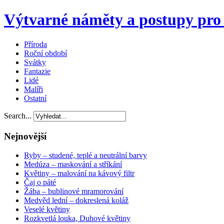
Výtvarné náměty a postupy pro 
Příroda
Roční období
Svátky
Fantazie
Lidé
Malíři
Ostatní
Search...
Nejnovější
Ryby – studené, teplé a neutrální barvy
Medúza – maskování a stříkání
Květiny – malování na kávový filtr
Čaj o páté
Žába – bublinové mramorování
Medvěd lední – dokreslená koláž
Veselé květiny
Rozkvetlá louka, Duhové květiny