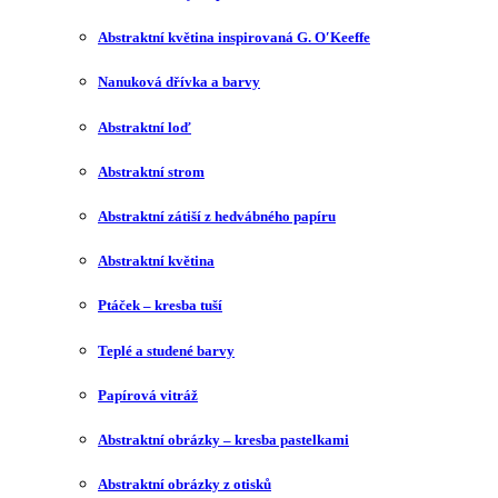
Abstraktní květina inspirovaná G. O′Keeffe
Nanuková dřívka a barvy
Abstraktní loď
Abstraktní strom
Abstraktní zátiší z hedvábného papíru
Abstraktní květina
Ptáček – kresba tuší
Teplé a studené barvy
Papírová vitráž
Abstraktní obrázky – kresba pastelkami
Abstraktní obrázky z otisků