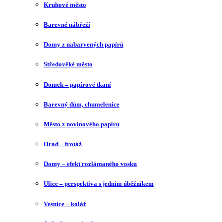
Kruhové město
Barevné nábřeží
Domy z nabarvených papírů
Středověké město
Domek – papírové tkaní
Barevný dům, chumelenice
Město z novinového papíru
Hrad – frotáž
Domy – efekt rozlámaného vosku
Ulice – perspektiva s jedním úběžníkem
Vesnice – koláž