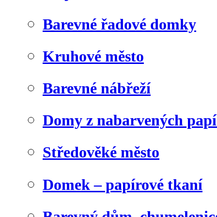
Barevné řadové domky
Kruhové město
Barevné nábřeží
Domy z nabarvených papí
Středověké město
Domek – papírové tkaní
Barevný dům, chumelenic