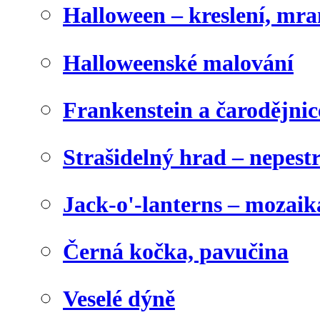
Halloween – kreslení, mr
Halloweenské malování
Frankenstein a čarodějnice
Strašidelný hrad – nepest
Jack-o'-lanterns – mozaik
Černá kočka, pavučina
Veselé dýně