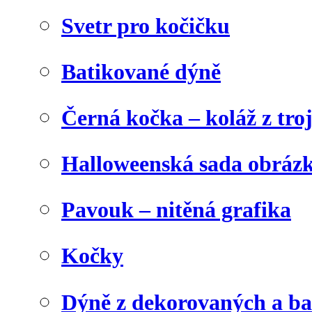
Svetr pro kočičku
Batikované dýně
Černá kočka – koláž z tro
Halloweenská sada obráz
Pavouk – nitěná grafika
Kočky
Dýně z dekorovaných a b