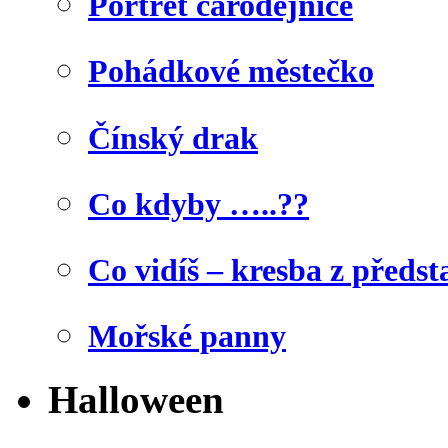
Portrét čarodějnice
Pohádkové městečko
Čínský drak
Co kdyby …..??
Co vidíš – kresba z předst
Mořské panny
Halloween