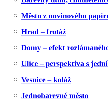
Město z novinového papír
Hrad – frotáž
Domy – efekt rozlámanéh
Ulice – perspektiva s jed
Vesnice – koláž
Jednobarevné město