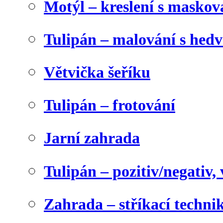
Motýl – kreslení s maskov
Tulipán – malování s he
Větvička šeříku
Tulipán – frotování
Jarní zahrada
Tulipán – pozitiv/negativ,
Zahrada – stříkací techni