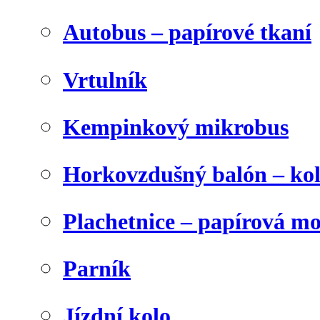
Autobus – papírové tkaní
Vrtulník
Kempinkový mikrobus
Horkovzdušný balón – ko
Plachetnice – papírová m
Parník
Jízdní kolo