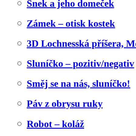
Šnek a jeho domeček
Zámek – otisk kostek
3D Lochnesská příšera, M
Sluníčko – pozitiv/negativ
Směj se na nás, sluníčko!
Páv z obrysu ruky
Robot – koláž