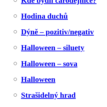
Kde bydlí čarodějnice?
Hodina duchů
Dýně – pozitiv/negativ
Halloween – siluety
Halloween – sova
Halloween
Strašidelný hrad