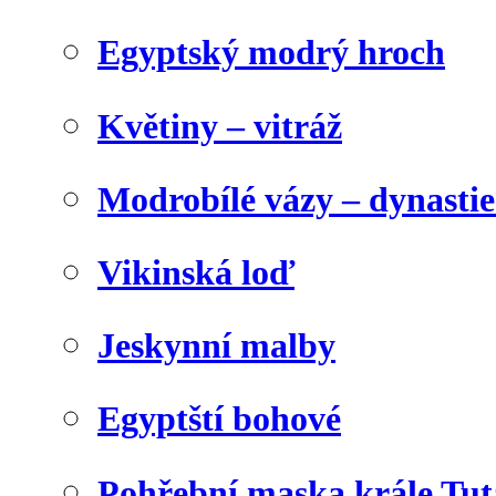
Egyptský modrý hroch
Květiny – vitráž
Modrobílé vázy – dynasti
Vikinská loď
Jeskynní malby
Egyptští bohové
Pohřební maska krále Tu