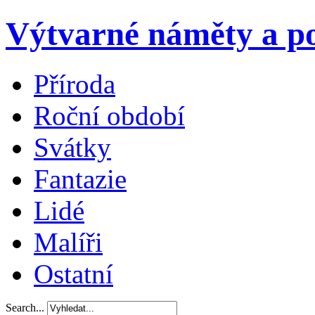
Výtvarné náměty a po
Příroda
Roční období
Svátky
Fantazie
Lidé
Malíři
Ostatní
Search...