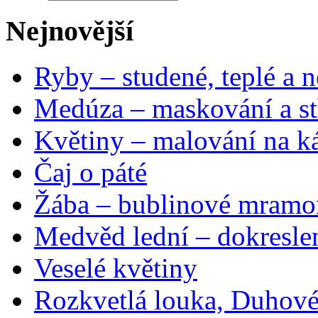
Nejnovější
Ryby – studené, teplé a n
Medúza – maskování a st
Květiny – malování na ká
Čaj o páté
Žába – bublinové mramo
Medvěd lední – dokresle
Veselé květiny
Rozkvetlá louka, Duhové