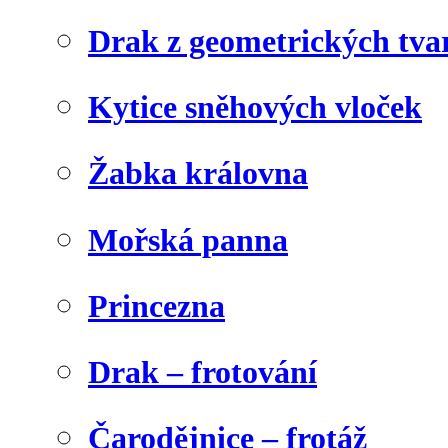
Drak z geometrických tva
Kytice sněhových vloček
Žabka královna
Mořská panna
Princezna
Drak – frotování
Čarodějnice – frotáž