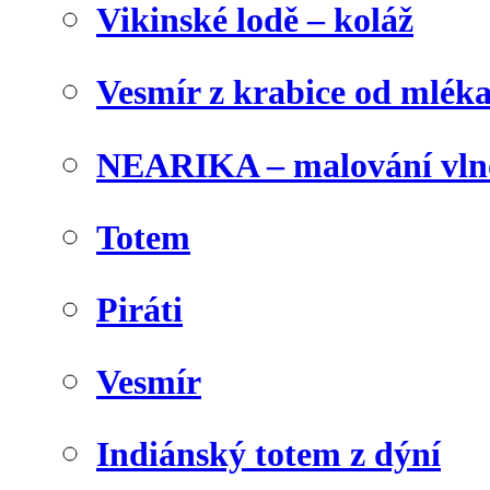
Vikinské lodě – koláž
Vesmír z krabice od mlék
NEARIKA – malování vln
Totem
Piráti
Vesmír
Indiánský totem z dýní