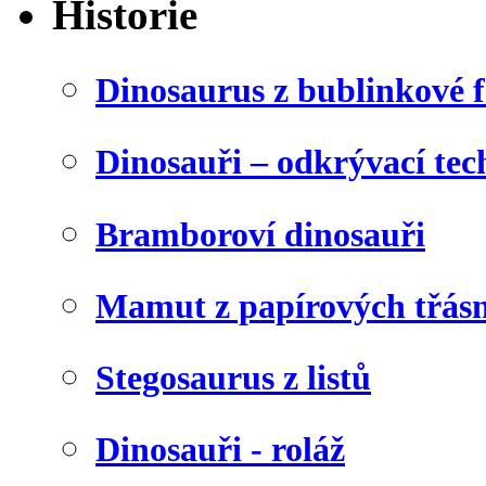
Historie
Dinosaurus z bublinkové f
Dinosauři – odkrývací tec
Bramboroví dinosauři
Mamut z papírových třásn
Stegosaurus z listů
Dinosauři - roláž