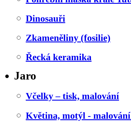
Dinosauři
Zkameněliny (fosilie)
Řecká keramika
Jaro
Včelky – tisk, malování
Květina, motýl - malován