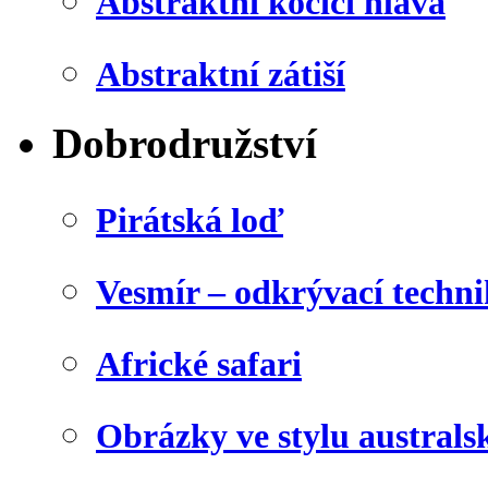
Abstraktní kočičí hlava
Abstraktní zátiší
Dobrodružství
Pirátská loď
Vesmír – odkrývací techn
Africké safari
Obrázky ve stylu australs