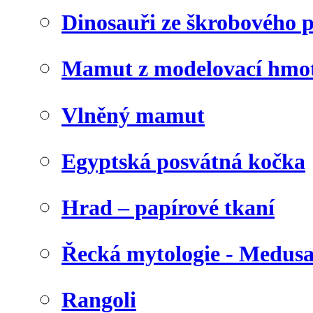
Dinosauři ze škrobového 
Mamut z modelovací hmo
Vlněný mamut
Egyptská posvátná kočka
Hrad – papírové tkaní
Řecká mytologie - Medus
Rangoli