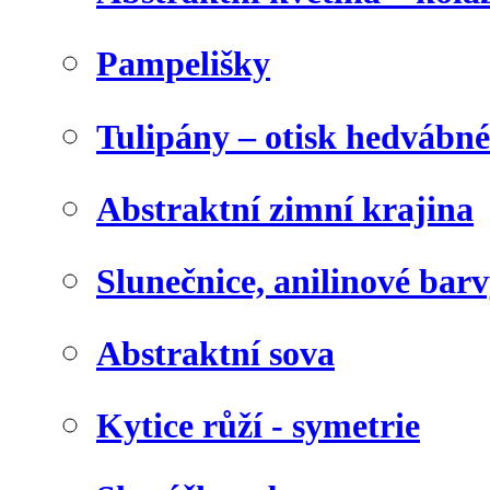
Pampelišky
Tulipány – otisk hedvábn
Abstraktní zimní krajina
Slunečnice, anilinové bar
Abstraktní sova
Kytice růží - symetrie