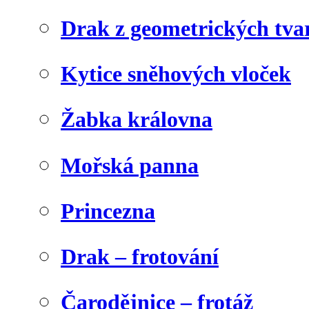
Drak z geometrických tva
Kytice sněhových vloček
Žabka královna
Mořská panna
Princezna
Drak – frotování
Čarodějnice – frotáž