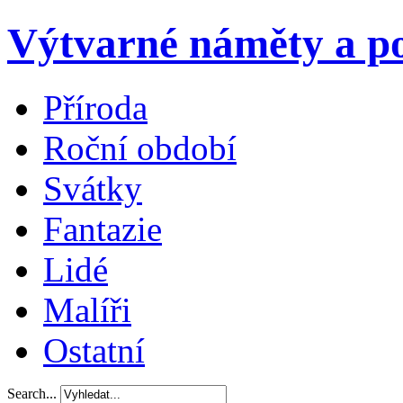
Výtvarné náměty a po
Příroda
Roční období
Svátky
Fantazie
Lidé
Malíři
Ostatní
Search...