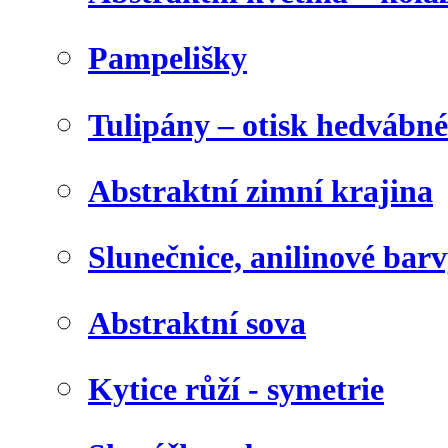
Pampelišky
Tulipány – otisk hedvábn
Abstraktní zimní krajina
Slunečnice, anilinové bar
Abstraktní sova
Kytice růží - symetrie