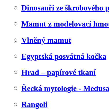
Dinosauři ze škrobového 
Mamut z modelovací hmo
Vlněný mamut
Egyptská posvátná kočka
Hrad – papírové tkaní
Řecká mytologie - Medus
Rangoli