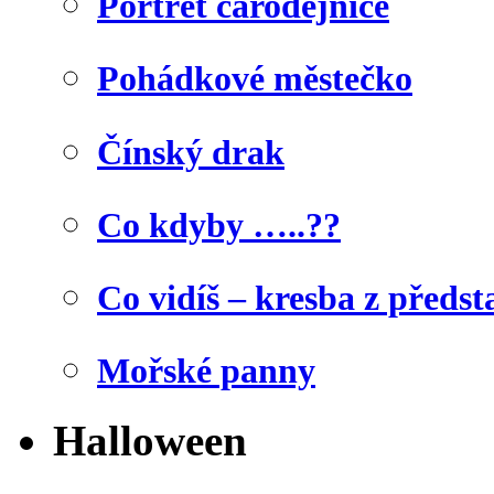
Portrét čarodějnice
Pohádkové městečko
Čínský drak
Co kdyby …..??
Co vidíš – kresba z předst
Mořské panny
Halloween