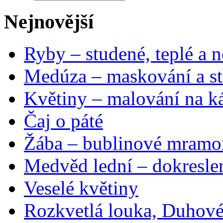
Nejnovější
Ryby – studené, teplé a n
Medúza – maskování a st
Květiny – malování na ká
Čaj o páté
Žába – bublinové mramo
Medvěd lední – dokresle
Veselé květiny
Rozkvetlá louka, Duhové