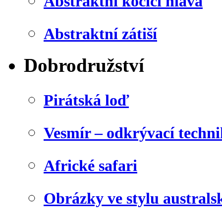
Abstraktní kočičí hlava
Abstraktní zátiší
Dobrodružství
Pirátská loď
Vesmír – odkrývací techn
Africké safari
Obrázky ve stylu australs