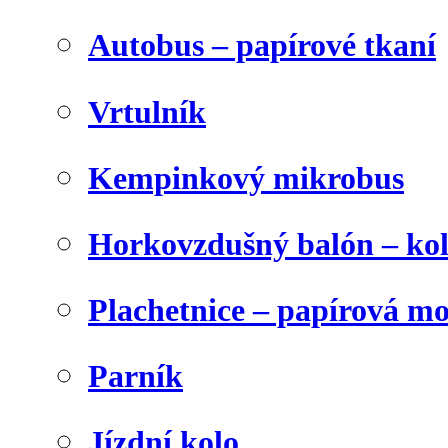
Autobus – papírové tkaní
Vrtulník
Kempinkový mikrobus
Horkovzdušný balón – ko
Plachetnice – papírová m
Parník
Jízdní kolo