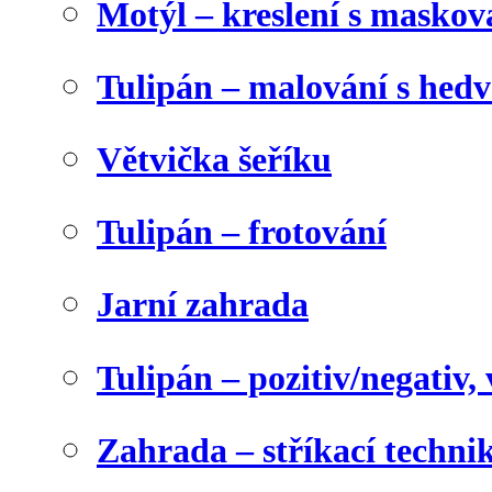
Motýl – kreslení s maskov
Tulipán – malování s he
Větvička šeříku
Tulipán – frotování
Jarní zahrada
Tulipán – pozitiv/negativ,
Zahrada – stříkací techni