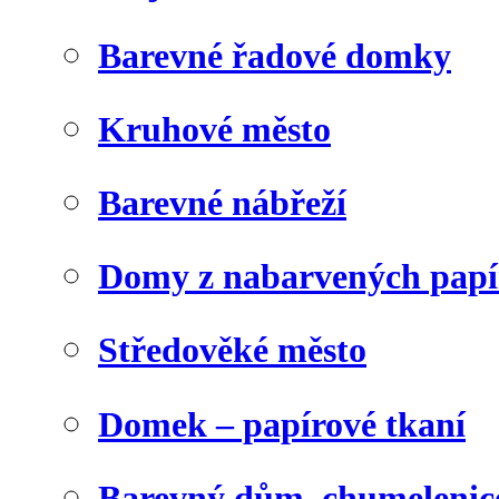
Barevné řadové domky
Kruhové město
Barevné nábřeží
Domy z nabarvených papí
Středověké město
Domek – papírové tkaní
Barevný dům, chumelenic