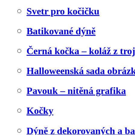
Svetr pro kočičku
Batikované dýně
Černá kočka – koláž z tro
Halloweenská sada obráz
Pavouk – nitěná grafika
Kočky
Dýně z dekorovaných a b