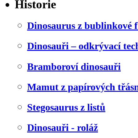
Historie
Dinosaurus z bublinkové f
Dinosauři – odkrývací tec
Bramboroví dinosauři
Mamut z papírových třásn
Stegosaurus z listů
Dinosauři - roláž