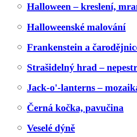
Halloween – kreslení, mr
Halloweenské malování
Frankenstein a čarodějnice
Strašidelný hrad – nepest
Jack-o'-lanterns – mozaik
Černá kočka, pavučina
Veselé dýně