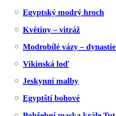
Egyptský modrý hroch
Květiny – vitráž
Modrobílé vázy – dynasti
Vikinská loď
Jeskynní malby
Egyptští bohové
Pohřební maska krále Tu