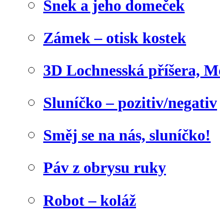
Šnek a jeho domeček
Zámek – otisk kostek
3D Lochnesská příšera, M
Sluníčko – pozitiv/negativ
Směj se na nás, sluníčko!
Páv z obrysu ruky
Robot – koláž