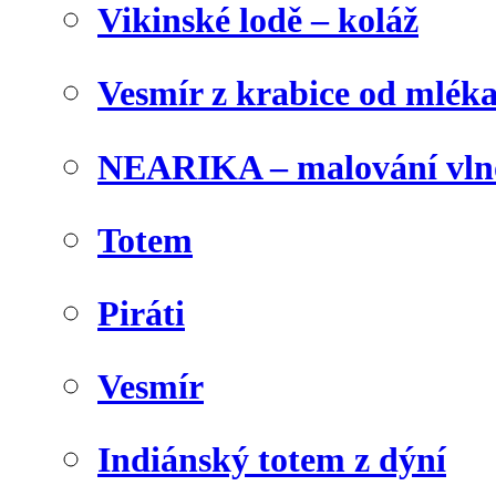
Vikinské lodě – koláž
Vesmír z krabice od mlék
NEARIKA – malování vln
Totem
Piráti
Vesmír
Indiánský totem z dýní