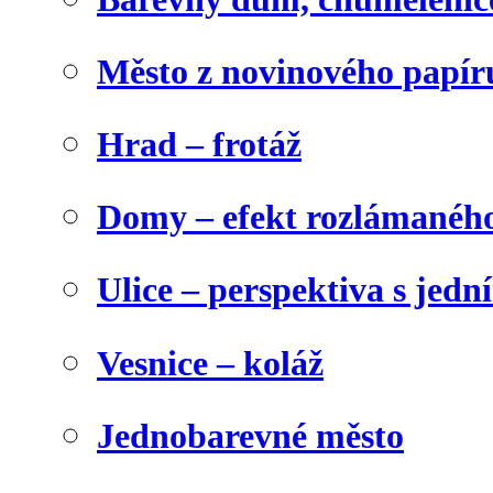
Město z novinového papír
Hrad – frotáž
Domy – efekt rozlámanéh
Ulice – perspektiva s jed
Vesnice – koláž
Jednobarevné město