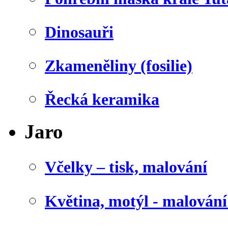
Dinosauři
Zkameněliny (fosilie)
Řecká keramika
Jaro
Včelky – tisk, malování
Květina, motýl - malován