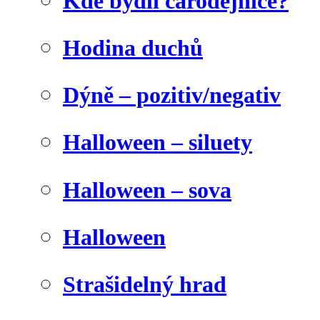
Kde bydlí čarodějnice?
Hodina duchů
Dýně – pozitiv/negativ
Halloween – siluety
Halloween – sova
Halloween
Strašidelný hrad