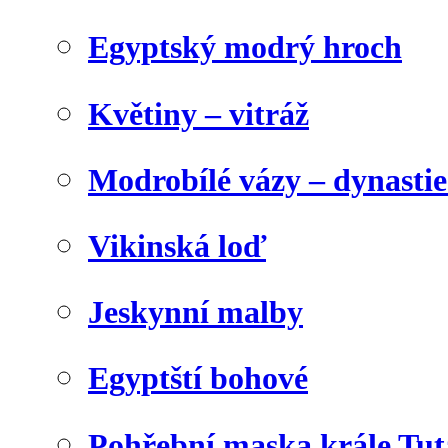
Egyptský modrý hroch
Květiny – vitráž
Modrobílé vázy – dynasti
Vikinská loď
Jeskynní malby
Egyptští bohové
Pohřební maska krále Tu