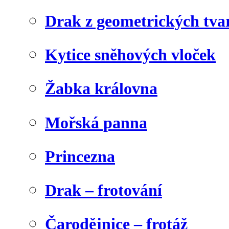
Drak z geometrických tva
Kytice sněhových vloček
Žabka královna
Mořská panna
Princezna
Drak – frotování
Čarodějnice – frotáž