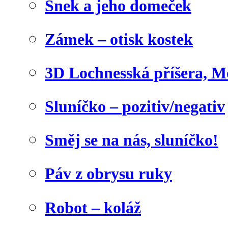
Šnek a jeho domeček
Zámek – otisk kostek
3D Lochnesská příšera, M
Sluníčko – pozitiv/negativ
Směj se na nás, sluníčko!
Páv z obrysu ruky
Robot – koláž