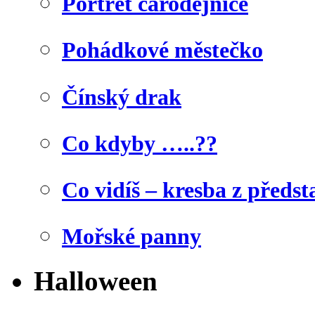
Portrét čarodějnice
Pohádkové městečko
Čínský drak
Co kdyby …..??
Co vidíš – kresba z předst
Mořské panny
Halloween