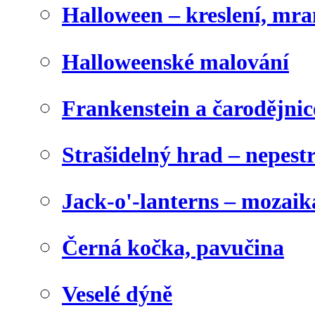
Halloween – kreslení, mr
Halloweenské malování
Frankenstein a čarodějnice
Strašidelný hrad – nepest
Jack-o'-lanterns – mozaik
Černá kočka, pavučina
Veselé dýně