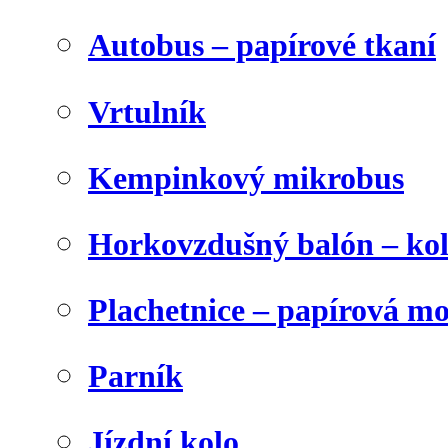
Autobus – papírové tkaní
Vrtulník
Kempinkový mikrobus
Horkovzdušný balón – ko
Plachetnice – papírová m
Parník
Jízdní kolo