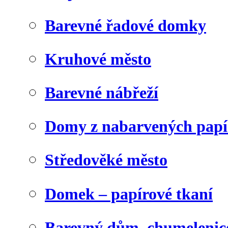
Barevné řadové domky
Kruhové město
Barevné nábřeží
Domy z nabarvených papí
Středověké město
Domek – papírové tkaní
Barevný dům, chumelenic