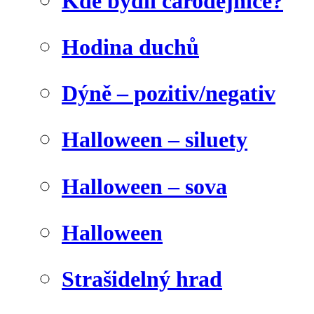
Kde bydlí čarodějnice?
Hodina duchů
Dýně – pozitiv/negativ
Halloween – siluety
Halloween – sova
Halloween
Strašidelný hrad