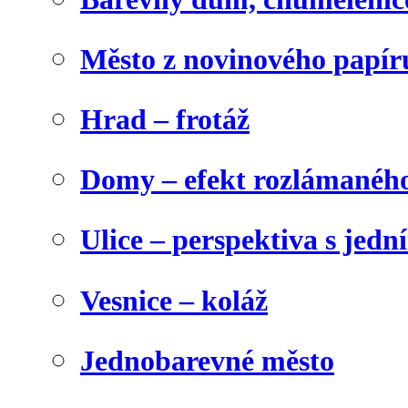
Město z novinového papír
Hrad – frotáž
Domy – efekt rozlámanéh
Ulice – perspektiva s jed
Vesnice – koláž
Jednobarevné město