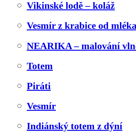
Vikinské lodě – koláž
Vesmír z krabice od mlék
NEARIKA – malování vln
Totem
Piráti
Vesmír
Indiánský totem z dýní