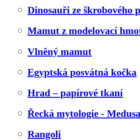
Dinosauři ze škrobového 
Mamut z modelovací hmo
Vlněný mamut
Egyptská posvátná kočka
Hrad – papírové tkaní
Řecká mytologie - Medus
Rangoli