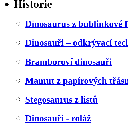
Historie
Dinosaurus z bublinkové f
Dinosauři – odkrývací tec
Bramboroví dinosauři
Mamut z papírových třásn
Stegosaurus z listů
Dinosauři - roláž