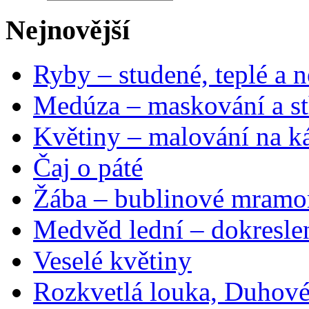
Nejnovější
Ryby – studené, teplé a n
Medúza – maskování a st
Květiny – malování na ká
Čaj o páté
Žába – bublinové mramo
Medvěd lední – dokresle
Veselé květiny
Rozkvetlá louka, Duhové