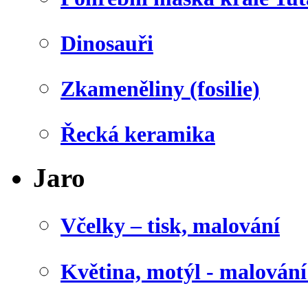
Dinosauři
Zkameněliny (fosilie)
Řecká keramika
Jaro
Včelky – tisk, malování
Květina, motýl - malován