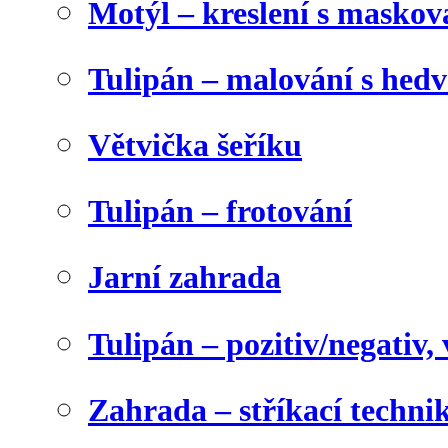
Motýl – kreslení s maskov
Tulipán – malování s he
Větvička šeříku
Tulipán – frotování
Jarní zahrada
Tulipán – pozitiv/negativ,
Zahrada – stříkací techni