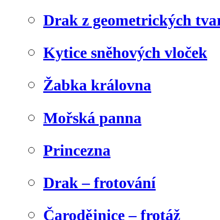
Drak z geometrických tva
Kytice sněhových vloček
Žabka královna
Mořská panna
Princezna
Drak – frotování
Čarodějnice – frotáž