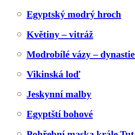
Egyptský modrý hroch
Květiny – vitráž
Modrobílé vázy – dynasti
Vikinská loď
Jeskynní malby
Egyptští bohové
Pohřební maska krále Tu