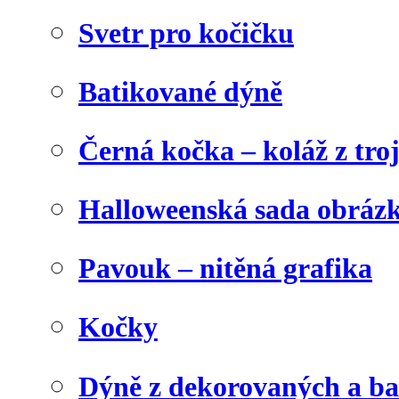
Svetr pro kočičku
Batikované dýně
Černá kočka – koláž z tro
Halloweenská sada obráz
Pavouk – nitěná grafika
Kočky
Dýně z dekorovaných a b