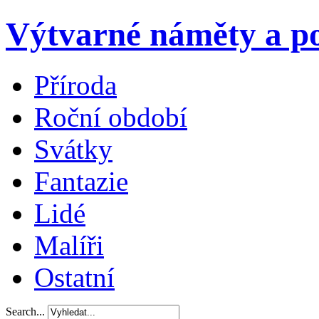
Výtvarné náměty a po
Příroda
Roční období
Svátky
Fantazie
Lidé
Malíři
Ostatní
Search...