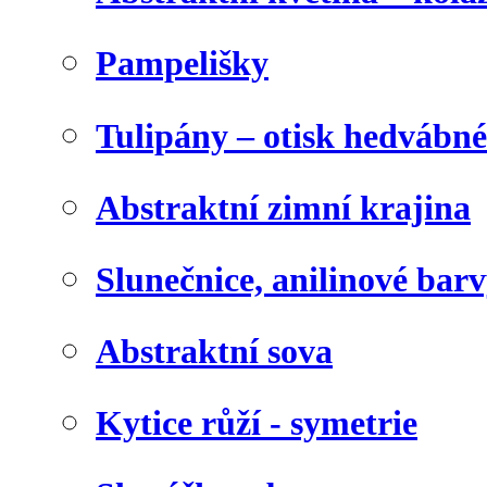
Pampelišky
Tulipány – otisk hedvábn
Abstraktní zimní krajina
Slunečnice, anilinové bar
Abstraktní sova
Kytice růží - symetrie