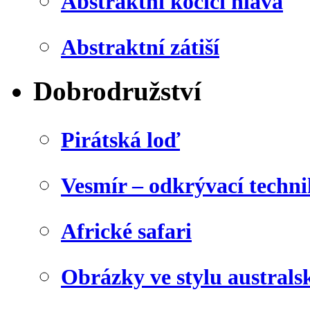
Abstraktní kočičí hlava
Abstraktní zátiší
Dobrodružství
Pirátská loď
Vesmír – odkrývací techn
Africké safari
Obrázky ve stylu australs