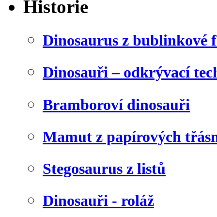
Historie
Dinosaurus z bublinkové f
Dinosauři – odkrývací tec
Bramboroví dinosauři
Mamut z papírových třásn
Stegosaurus z listů
Dinosauři - roláž