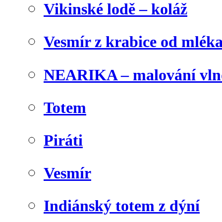
Vikinské lodě – koláž
Vesmír z krabice od mlék
NEARIKA – malování vln
Totem
Piráti
Vesmír
Indiánský totem z dýní