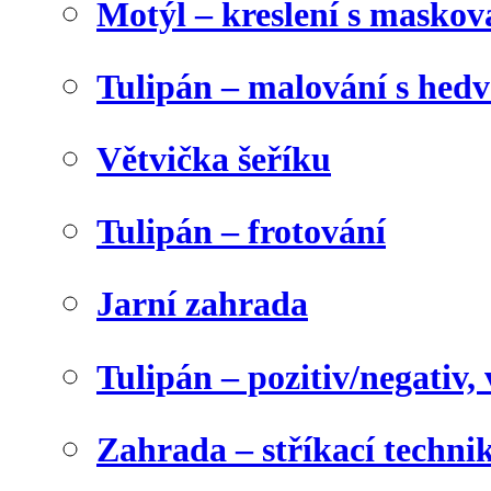
Motýl – kreslení s maskov
Tulipán – malování s he
Větvička šeříku
Tulipán – frotování
Jarní zahrada
Tulipán – pozitiv/negativ,
Zahrada – stříkací techni