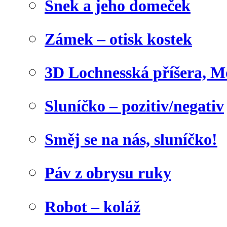
Šnek a jeho domeček
Zámek – otisk kostek
3D Lochnesská příšera, M
Sluníčko – pozitiv/negativ
Směj se na nás, sluníčko!
Páv z obrysu ruky
Robot – koláž