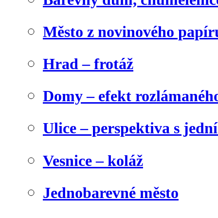
Město z novinového papír
Hrad – frotáž
Domy – efekt rozlámanéh
Ulice – perspektiva s jed
Vesnice – koláž
Jednobarevné město