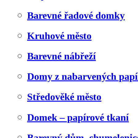
Barevné řadové domky
Kruhové město
Barevné nábřeží
Domy z nabarvených papí
Středověké město
Domek – papírové tkaní
Barevný dům, chumelenic