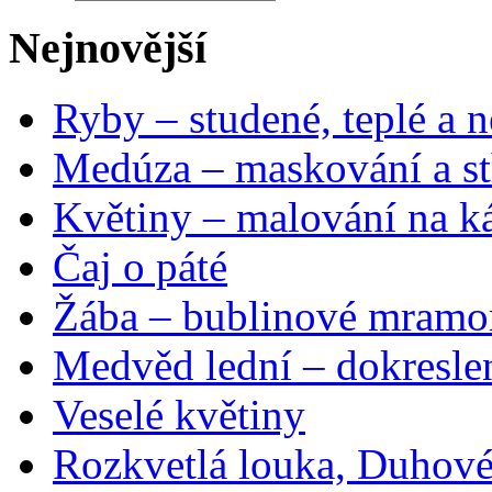
Nejnovější
Ryby – studené, teplé a n
Medúza – maskování a st
Květiny – malování na ká
Čaj o páté
Žába – bublinové mramo
Medvěd lední – dokresle
Veselé květiny
Rozkvetlá louka, Duhové