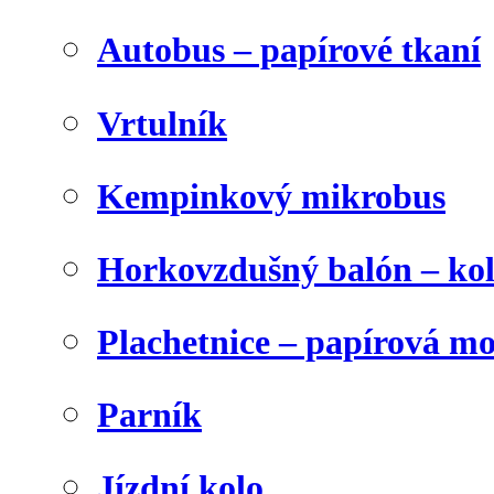
Autobus – papírové tkaní
Vrtulník
Kempinkový mikrobus
Horkovzdušný balón – ko
Plachetnice – papírová m
Parník
Jízdní kolo