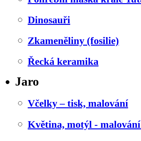
Dinosauři
Zkameněliny (fosilie)
Řecká keramika
Jaro
Včelky – tisk, malování
Květina, motýl - malován