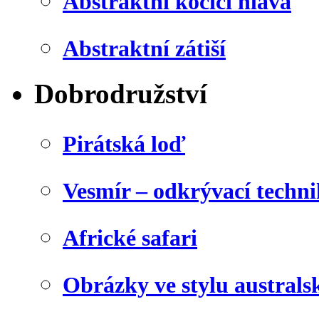
Abstraktní kočičí hlava
Abstraktní zátiší
Dobrodružství
Pirátská loď
Vesmír – odkrývací techn
Africké safari
Obrázky ve stylu australs