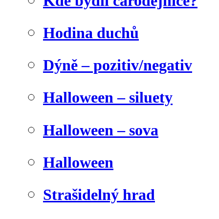
Kde bydlí čarodějnice?
Hodina duchů
Dýně – pozitiv/negativ
Halloween – siluety
Halloween – sova
Halloween
Strašidelný hrad