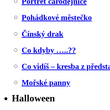
Portrét čarodějnice
Pohádkové městečko
Čínský drak
Co kdyby …..??
Co vidíš – kresba z předst
Mořské panny
Halloween