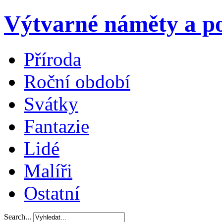
Výtvarné náměty a po
Příroda
Roční období
Svátky
Fantazie
Lidé
Malíři
Ostatní
Search...