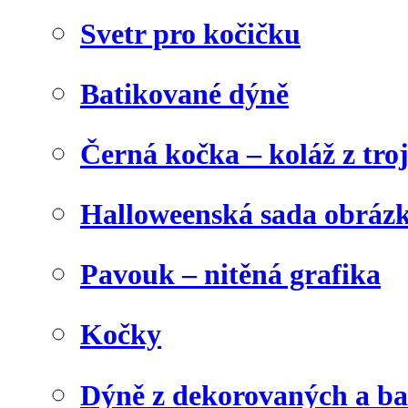
Svetr pro kočičku
Batikované dýně
Černá kočka – koláž z tro
Halloweenská sada obráz
Pavouk – nitěná grafika
Kočky
Dýně z dekorovaných a b