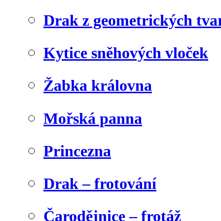
Drak z geometrických tva
Kytice sněhových vloček
Žabka královna
Mořská panna
Princezna
Drak – frotování
Čarodějnice – frotáž