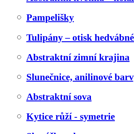
Pampelišky
Tulipány – otisk hedvábn
Abstraktní zimní krajina
Slunečnice, anilinové bar
Abstraktní sova
Kytice růží - symetrie