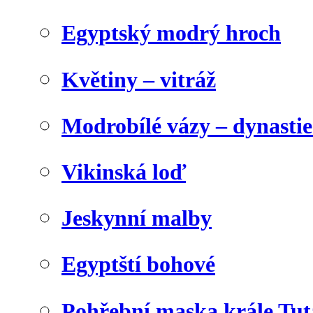
Egyptský modrý hroch
Květiny – vitráž
Modrobílé vázy – dynasti
Vikinská loď
Jeskynní malby
Egyptští bohové
Pohřební maska krále Tu