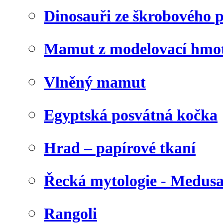
Dinosauři ze škrobového 
Mamut z modelovací hmo
Vlněný mamut
Egyptská posvátná kočka
Hrad – papírové tkaní
Řecká mytologie - Medus
Rangoli