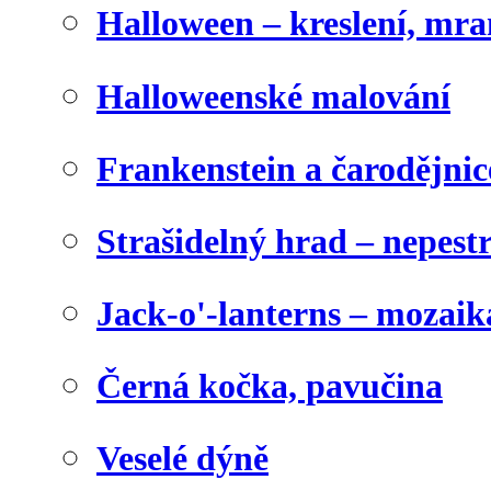
Halloween – kreslení, mr
Halloweenské malování
Frankenstein a čarodějnice
Strašidelný hrad – nepest
Jack-o'-lanterns – mozaik
Černá kočka, pavučina
Veselé dýně