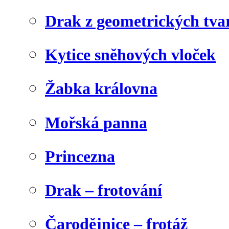
Drak z geometrických tva
Kytice sněhových vloček
Žabka královna
Mořská panna
Princezna
Drak – frotování
Čarodějnice – frotáž