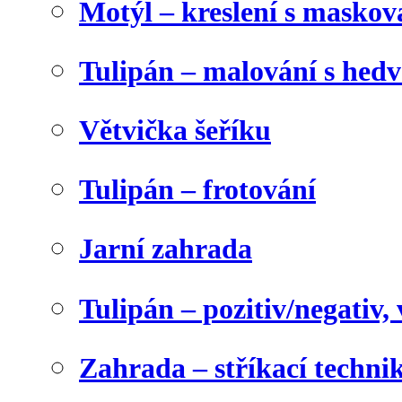
Motýl – kreslení s maskov
Tulipán – malování s he
Větvička šeříku
Tulipán – frotování
Jarní zahrada
Tulipán – pozitiv/negativ,
Zahrada – stříkací techni