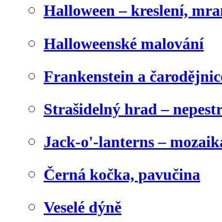
Halloween – kreslení, mr
Halloweenské malování
Frankenstein a čarodějnice
Strašidelný hrad – nepest
Jack-o'-lanterns – mozaik
Černá kočka, pavučina
Veselé dýně