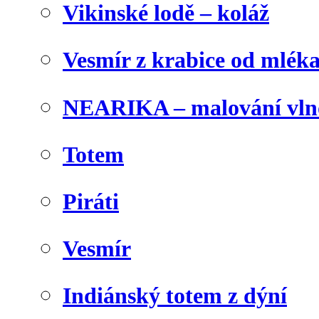
Vikinské lodě – koláž
Vesmír z krabice od mlék
NEARIKA – malování vln
Totem
Piráti
Vesmír
Indiánský totem z dýní