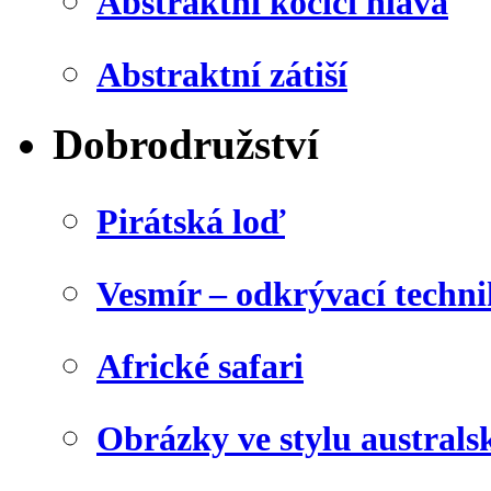
Abstraktní kočičí hlava
Abstraktní zátiší
Dobrodružství
Pirátská loď
Vesmír – odkrývací techn
Africké safari
Obrázky ve stylu australs