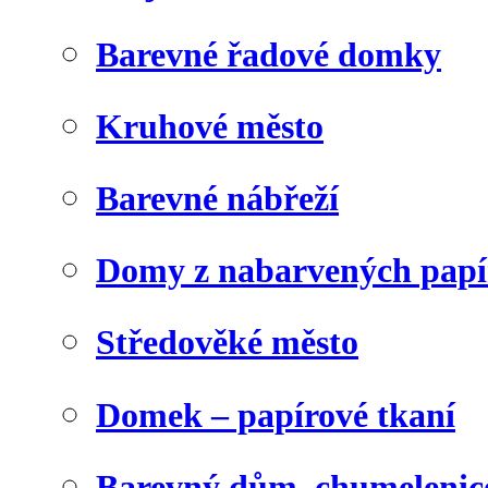
Barevné řadové domky
Kruhové město
Barevné nábřeží
Domy z nabarvených papí
Středověké město
Domek – papírové tkaní
Barevný dům, chumelenic