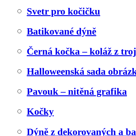
Svetr pro kočičku
Batikované dýně
Černá kočka – koláž z tro
Halloweenská sada obráz
Pavouk – nitěná grafika
Kočky
Dýně z dekorovaných a b