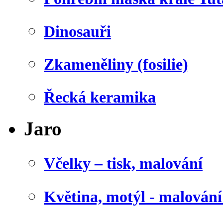
Dinosauři
Zkameněliny (fosilie)
Řecká keramika
Jaro
Včelky – tisk, malování
Květina, motýl - malován