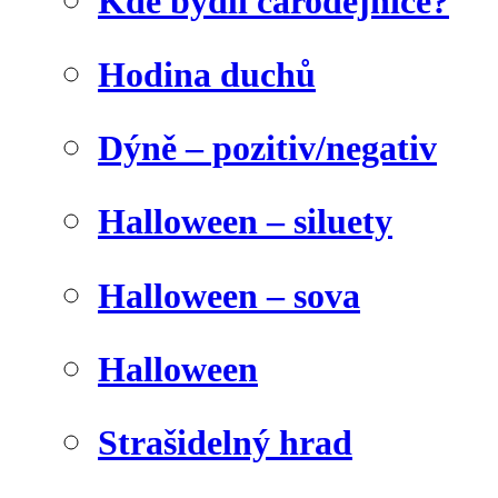
Kde bydlí čarodějnice?
Hodina duchů
Dýně – pozitiv/negativ
Halloween – siluety
Halloween – sova
Halloween
Strašidelný hrad