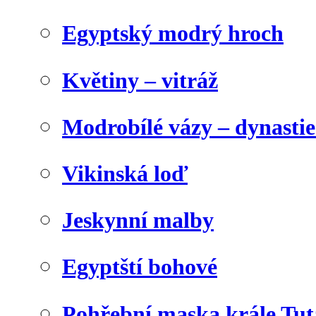
Egyptský modrý hroch
Květiny – vitráž
Modrobílé vázy – dynasti
Vikinská loď
Jeskynní malby
Egyptští bohové
Pohřební maska krále Tu