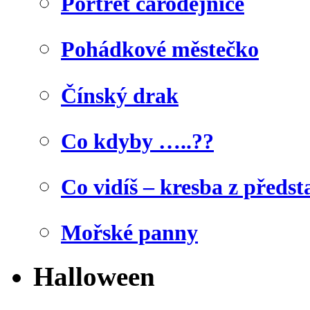
Portrét čarodějnice
Pohádkové městečko
Čínský drak
Co kdyby …..??
Co vidíš – kresba z předst
Mořské panny
Halloween