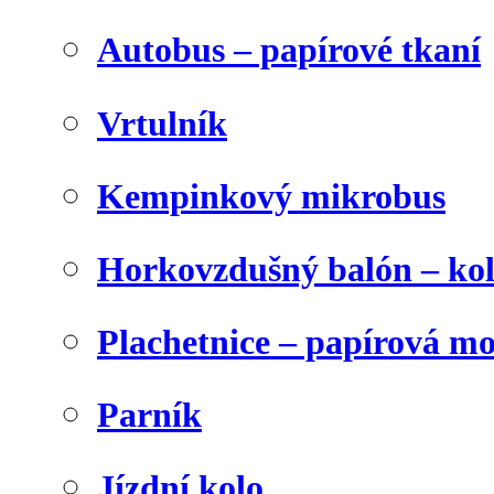
Autobus – papírové tkaní
Vrtulník
Kempinkový mikrobus
Horkovzdušný balón – ko
Plachetnice – papírová m
Parník
Jízdní kolo