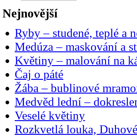
Nejnovější
Ryby – studené, teplé a n
Medúza – maskování a st
Květiny – malování na ká
Čaj o páté
Žába – bublinové mramo
Medvěd lední – dokresle
Veselé květiny
Rozkvetlá louka, Duhové