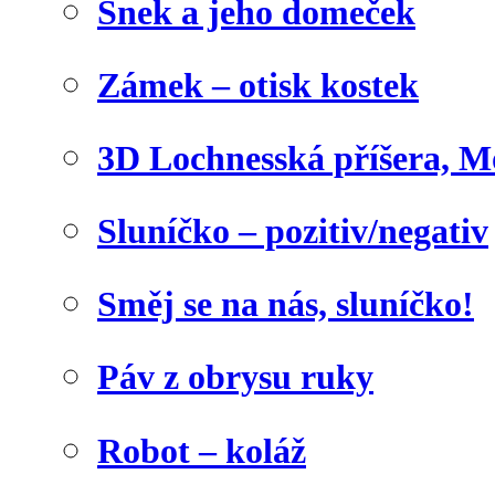
Šnek a jeho domeček
Zámek – otisk kostek
3D Lochnesská příšera, M
Sluníčko – pozitiv/negativ
Směj se na nás, sluníčko!
Páv z obrysu ruky
Robot – koláž