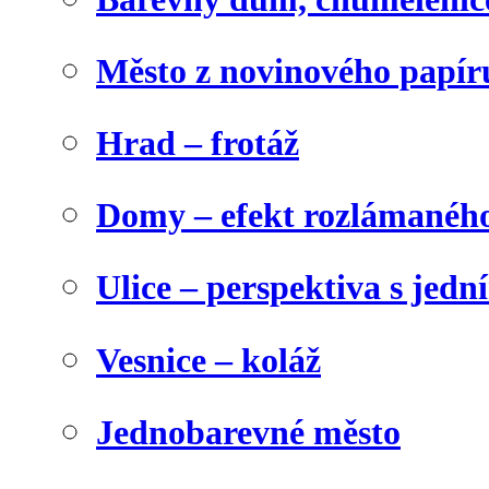
Město z novinového papír
Hrad – frotáž
Domy – efekt rozlámanéh
Ulice – perspektiva s jed
Vesnice – koláž
Jednobarevné město