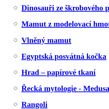
Dinosauři ze škrobového 
Mamut z modelovací hmo
Vlněný mamut
Egyptská posvátná kočka
Hrad – papírové tkaní
Řecká mytologie - Medus
Rangoli