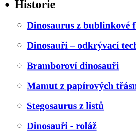
Historie
Dinosaurus z bublinkové f
Dinosauři – odkrývací tec
Bramboroví dinosauři
Mamut z papírových třásn
Stegosaurus z listů
Dinosauři - roláž