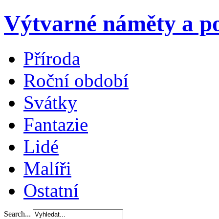
Výtvarné náměty a po
Příroda
Roční období
Svátky
Fantazie
Lidé
Malíři
Ostatní
Search...