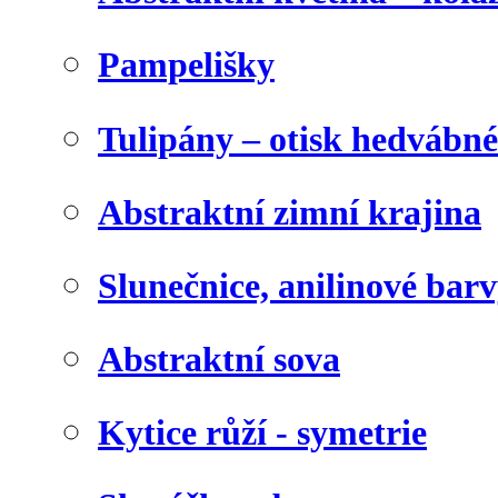
Pampelišky
Tulipány – otisk hedvábn
Abstraktní zimní krajina
Slunečnice, anilinové bar
Abstraktní sova
Kytice růží - symetrie