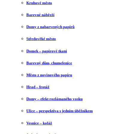
Kruhové město
Barevné nábřeží
Domy z nabarvených papírů
Středověké město
Domek – papírové tkaní
Barevný dům, chumelenice
Město z novinového papíru
Hrad – frotáž
Domy – efekt rozlámaného vosku
Ulice – perspektiva s jedním úběžníkem
Vesnice – koláž