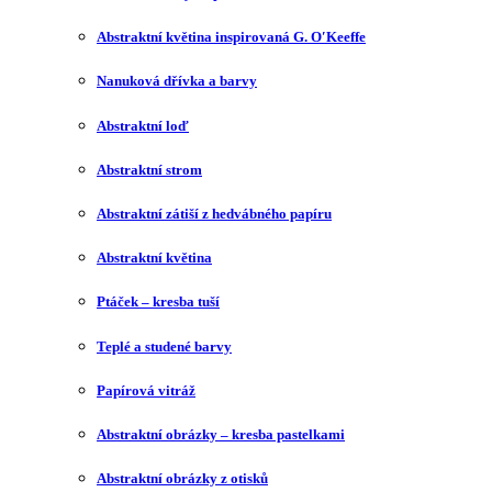
Abstraktní květina inspirovaná G. O′Keeffe
Nanuková dřívka a barvy
Abstraktní loď
Abstraktní strom
Abstraktní zátiší z hedvábného papíru
Abstraktní květina
Ptáček – kresba tuší
Teplé a studené barvy
Papírová vitráž
Abstraktní obrázky – kresba pastelkami
Abstraktní obrázky z otisků