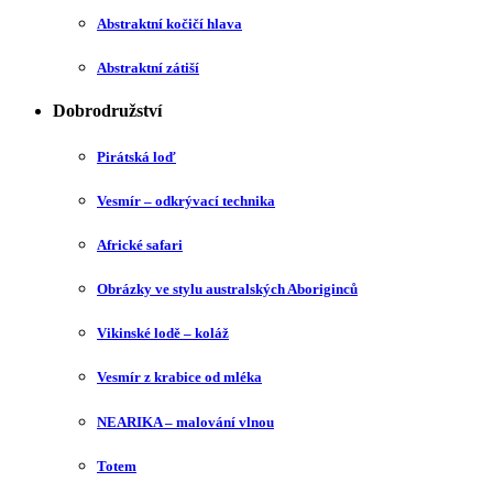
Abstraktní kočičí hlava
Abstraktní zátiší
Dobrodružství
Pirátská loď
Vesmír – odkrývací technika
Africké safari
Obrázky ve stylu australských Aboriginců
Vikinské lodě – koláž
Vesmír z krabice od mléka
NEARIKA – malování vlnou
Totem