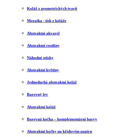
Koláž z geometrických tvarů
Mozaika - tisk z koláže
Abstraktní akvarel
Abstraktní rostliny
Náhodné otisky
Abstraktní květiny
Jednoduchá abstraktní koláž
Barevný lev
Abstraktní koláž
Barevná kočka – komplementární barvy
Abstraktní kočky na křídovém papíru