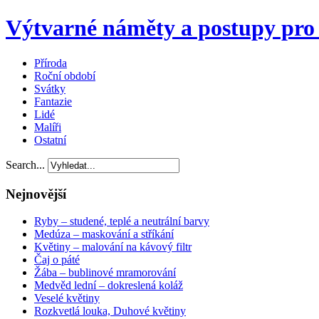
Výtvarné náměty a postupy pro 
Příroda
Roční období
Svátky
Fantazie
Lidé
Malíři
Ostatní
Search...
Nejnovější
Ryby – studené, teplé a neutrální barvy
Medúza – maskování a stříkání
Květiny – malování na kávový filtr
Čaj o páté
Žába – bublinové mramorování
Medvěd lední – dokreslená koláž
Veselé květiny
Rozkvetlá louka, Duhové květiny