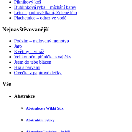
Piknikový koš
Bublinková ryba – míchání barev
Léto – papírové tkaní, Zelené léto
Plachetnice – odraz ve vodě
Nejnavštěvovanější
Podzim – malovaný monotyp
Jaro
Květiny – vitráž
Velikonoční přáníčka s vajíčky
Jsem do tebe blázen
Hra s barvami
Ovečka z papírové dečky
Vše
Abstrakce
Abstrakce s Wikki Stix
Abstraktní rybky
Abstraktní květina – koláž