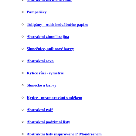
Pampelišky
Tulipány – otisk hedvábného papíru
Abstraktní zimní krajina
Slunečnice, anilinové barvy
Abstraktní sova
Kytice růží - symetrie
Slunéčko a barvy
Kytice - mramorování s mlékem
Abstraktní tvář
Abstraktní podzimní listy
Abstraktní listy inspirované P. Mondrianem