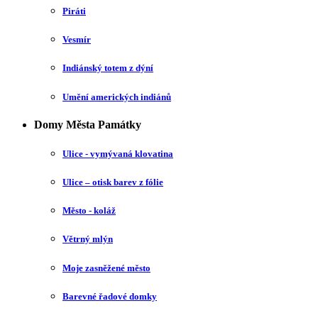
Piráti
Vesmír
Indiánský totem z dýní
Umění amerických indiánů
Domy Města Památky
Ulice - vymývaná klovatina
Ulice – otisk barev z fólie
Město - koláž
Větrný mlýn
Moje zasněžené město
Barevné řadové domky