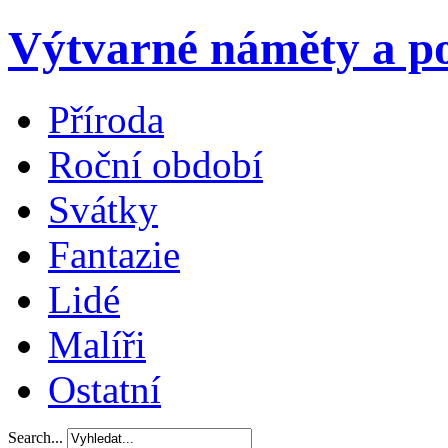
Výtvarné náměty a po
Příroda
Roční období
Svátky
Fantazie
Lidé
Malíři
Ostatní
Search...