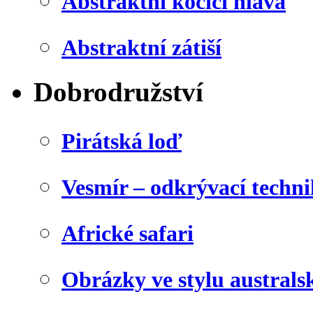
Abstraktní kočičí hlava
Abstraktní zátiší
Dobrodružství
Pirátská loď
Vesmír – odkrývací techn
Africké safari
Obrázky ve stylu australs