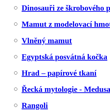
Dinosauři ze škrobového 
Mamut z modelovací hmo
Vlněný mamut
Egyptská posvátná kočka
Hrad – papírové tkaní
Řecká mytologie - Medus
Rangoli