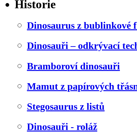
Historie
Dinosaurus z bublinkové f
Dinosauři – odkrývací tec
Bramboroví dinosauři
Mamut z papírových třásn
Stegosaurus z listů
Dinosauři - roláž