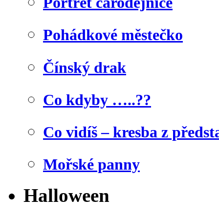
Portrét čarodějnice
Pohádkové městečko
Čínský drak
Co kdyby …..??
Co vidíš – kresba z předst
Mořské panny
Halloween