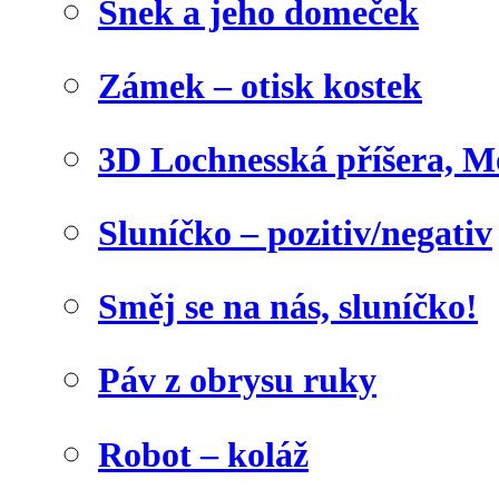
Šnek a jeho domeček
Zámek – otisk kostek
3D Lochnesská příšera, M
Sluníčko – pozitiv/negativ
Směj se na nás, sluníčko!
Páv z obrysu ruky
Robot – koláž