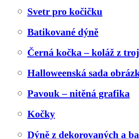
Svetr pro kočičku
Batikované dýně
Černá kočka – koláž z tro
Halloweenská sada obráz
Pavouk – nitěná grafika
Kočky
Dýně z dekorovaných a b