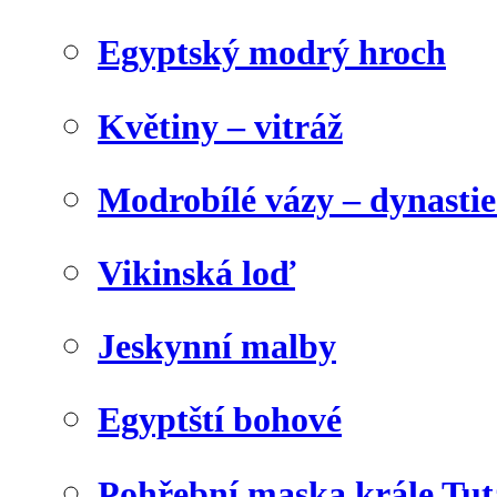
Egyptský modrý hroch
Květiny – vitráž
Modrobílé vázy – dynasti
Vikinská loď
Jeskynní malby
Egyptští bohové
Pohřební maska krále Tu