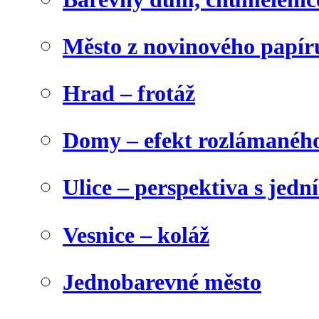
Město z novinového papír
Hrad – frotáž
Domy – efekt rozlámanéh
Ulice – perspektiva s jed
Vesnice – koláž
Jednobarevné město