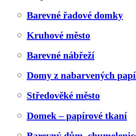
Barevné řadové domky
Kruhové město
Barevné nábřeží
Domy z nabarvených papí
Středověké město
Domek – papírové tkaní
Barevný dům, chumelenic