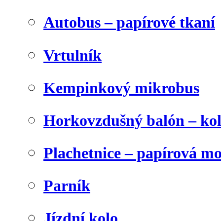
Autobus – papírové tkaní
Vrtulník
Kempinkový mikrobus
Horkovzdušný balón – ko
Plachetnice – papírová m
Parník
Jízdní kolo