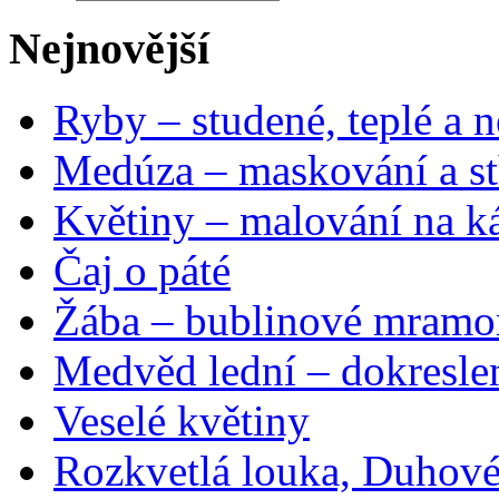
Nejnovější
Ryby – studené, teplé a n
Medúza – maskování a st
Květiny – malování na ká
Čaj o páté
Žába – bublinové mramo
Medvěd lední – dokresle
Veselé květiny
Rozkvetlá louka, Duhové