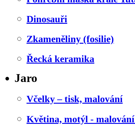
Dinosauři
Zkameněliny (fosilie)
Řecká keramika
Jaro
Včelky – tisk, malování
Květina, motýl - malován