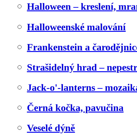
Halloween – kreslení, mr
Halloweenské malování
Frankenstein a čarodějnice
Strašidelný hrad – nepest
Jack-o'-lanterns – mozaik
Černá kočka, pavučina
Veselé dýně