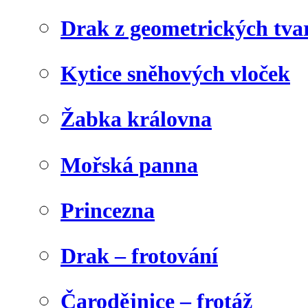
Drak z geometrických tva
Kytice sněhových vloček
Žabka královna
Mořská panna
Princezna
Drak – frotování
Čarodějnice – frotáž