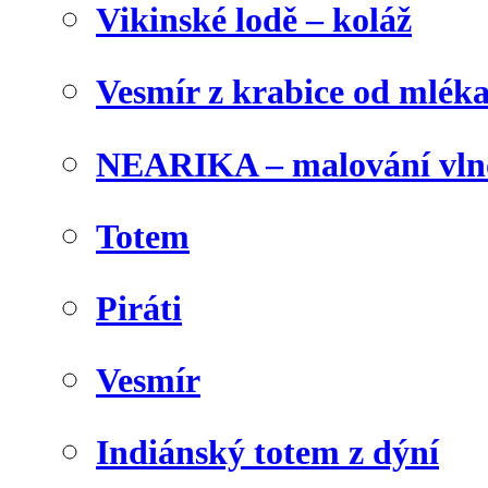
Vikinské lodě – koláž
Vesmír z krabice od mlék
NEARIKA – malování vln
Totem
Piráti
Vesmír
Indiánský totem z dýní