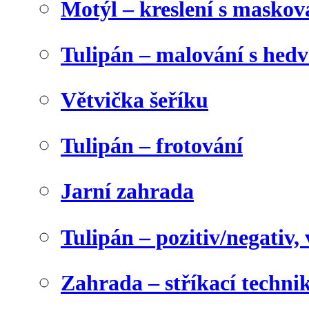
Motýl – kreslení s maskov
Tulipán – malování s he
Větvička šeříku
Tulipán – frotování
Jarní zahrada
Tulipán – pozitiv/negativ,
Zahrada – stříkací techni