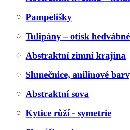
Pampelišky
Tulipány – otisk hedvábn
Abstraktní zimní krajina
Slunečnice, anilinové bar
Abstraktní sova
Kytice růží - symetrie