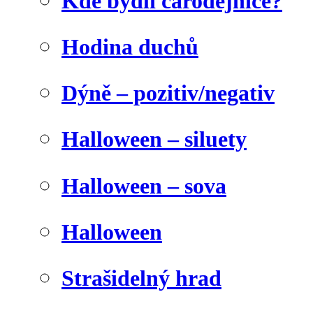
Kde bydlí čarodějnice?
Hodina duchů
Dýně – pozitiv/negativ
Halloween – siluety
Halloween – sova
Halloween
Strašidelný hrad