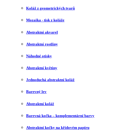
Koláž z geometrických tvarů
Mozaika - tisk z koláže
Abstraktní akvarel
Abstraktní rostliny
Náhodné otisky
Abstraktní květiny
Jednoduchá abstraktní koláž
Barevný lev
Abstraktní koláž
Barevná kočka – komplementární barvy
Abstraktní kočky na křídovém papíru