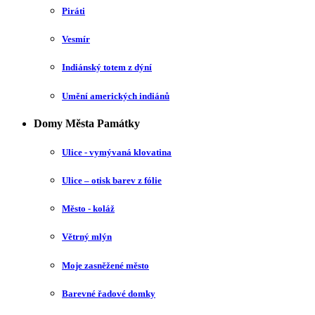
Piráti
Vesmír
Indiánský totem z dýní
Umění amerických indiánů
Domy Města Památky
Ulice - vymývaná klovatina
Ulice – otisk barev z fólie
Město - koláž
Větrný mlýn
Moje zasněžené město
Barevné řadové domky