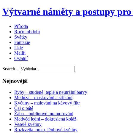
Výtvarné náměty a postupy pro 
Příroda
Roční období
Svátky
Fantazie
Lidé
Malíři
Ostatní
Search...
Nejnovější
Ryby – studené, teplé a neutrální barvy
Medúza – maskování a stříkání
Květiny – malování na kávový filtr
Čaj o páté
Žába – bublinové mramorování
Medvěd lední – dokreslená koláž
Veselé květiny
Rozkvetlá louka, Duhové květiny