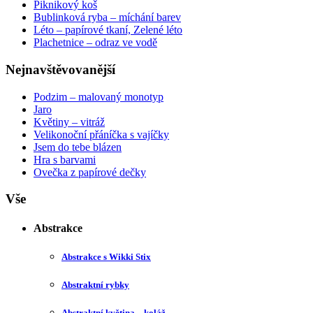
Piknikový koš
Bublinková ryba – míchání barev
Léto – papírové tkaní, Zelené léto
Plachetnice – odraz ve vodě
Nejnavštěvovanější
Podzim – malovaný monotyp
Jaro
Květiny – vitráž
Velikonoční přáníčka s vajíčky
Jsem do tebe blázen
Hra s barvami
Ovečka z papírové dečky
Vše
Abstrakce
Abstrakce s Wikki Stix
Abstraktní rybky
Abstraktní květina – koláž