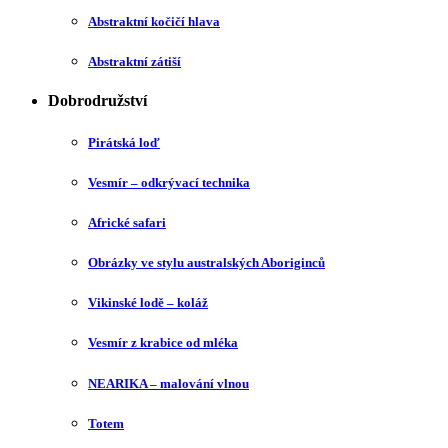
Abstraktní kočičí hlava
Abstraktní zátiší
Dobrodružství
Pirátská loď
Vesmír – odkrývací technika
Africké safari
Obrázky ve stylu australských Aboriginců
Vikinské lodě – koláž
Vesmír z krabice od mléka
NEARIKA – malování vlnou
Totem