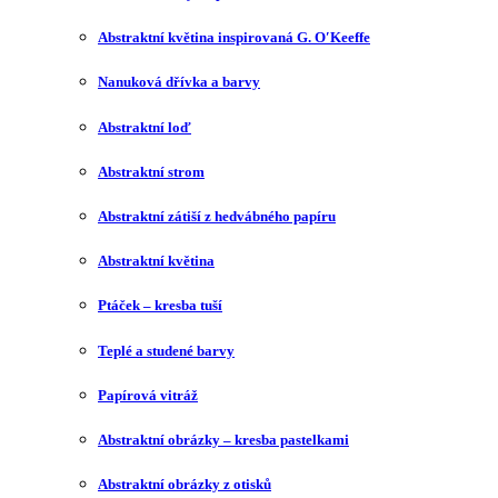
Abstraktní květina inspirovaná G. O′Keeffe
Nanuková dřívka a barvy
Abstraktní loď
Abstraktní strom
Abstraktní zátiší z hedvábného papíru
Abstraktní květina
Ptáček – kresba tuší
Teplé a studené barvy
Papírová vitráž
Abstraktní obrázky – kresba pastelkami
Abstraktní obrázky z otisků