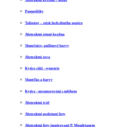
Pampelišky
Tulipány – otisk hedvábného papíru
Abstraktní zimní krajina
Slunečnice, anilinové barvy
Abstraktní sova
Kytice růží - symetrie
Slunéčko a barvy
Kytice - mramorování s mlékem
Abstraktní tvář
Abstraktní podzimní listy
Abstraktní listy inspirované P. Mondrianem