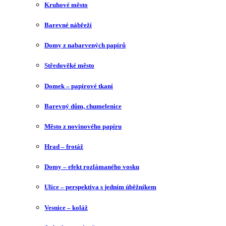
Kruhové město
Barevné nábřeží
Domy z nabarvených papírů
Středověké město
Domek – papírové tkaní
Barevný dům, chumelenice
Město z novinového papíru
Hrad – frotáž
Domy – efekt rozlámaného vosku
Ulice – perspektiva s jedním úběžníkem
Vesnice – koláž