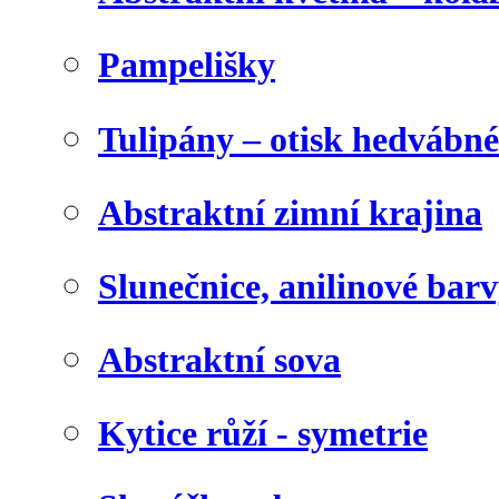
Pampelišky
Tulipány – otisk hedvábn
Abstraktní zimní krajina
Slunečnice, anilinové bar
Abstraktní sova
Kytice růží - symetrie