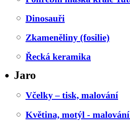
Dinosauři
Zkameněliny (fosilie)
Řecká keramika
Jaro
Včelky – tisk, malování
Květina, motýl - malován