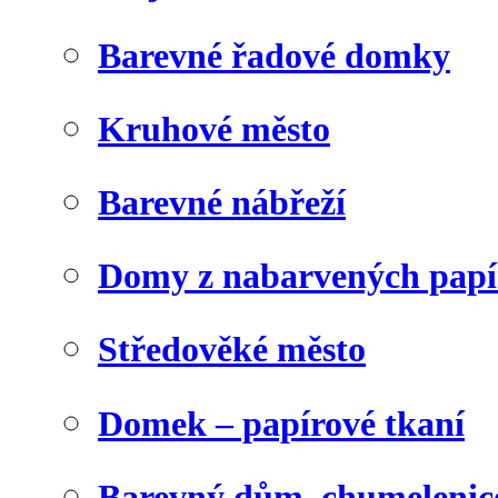
Barevné řadové domky
Kruhové město
Barevné nábřeží
Domy z nabarvených papí
Středověké město
Domek – papírové tkaní
Barevný dům, chumelenic