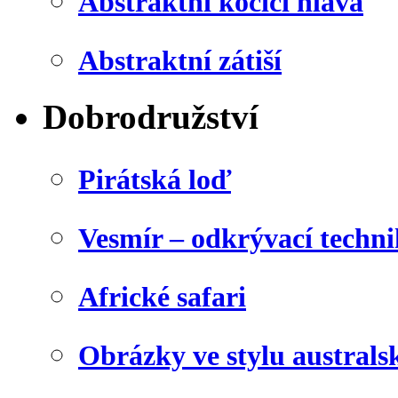
Abstraktní kočičí hlava
Abstraktní zátiší
Dobrodružství
Pirátská loď
Vesmír – odkrývací techn
Africké safari
Obrázky ve stylu australs