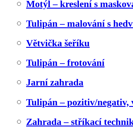
Motýl – kreslení s maskov
Tulipán – malování s he
Větvička šeříku
Tulipán – frotování
Jarní zahrada
Tulipán – pozitiv/negativ,
Zahrada – stříkací techni