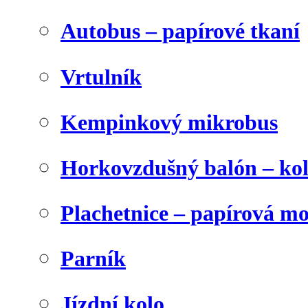
Autobus – papírové tkaní
Vrtulník
Kempinkový mikrobus
Horkovzdušný balón – ko
Plachetnice – papírová m
Parník
Jízdní kolo