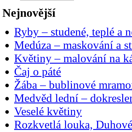
Nejnovější
Ryby – studené, teplé a n
Medúza – maskování a st
Květiny – malování na ká
Čaj o páté
Žába – bublinové mramo
Medvěd lední – dokresle
Veselé květiny
Rozkvetlá louka, Duhové