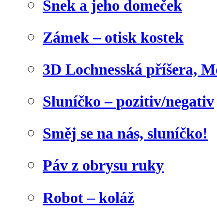
Šnek a jeho domeček
Zámek – otisk kostek
3D Lochnesská příšera, M
Sluníčko – pozitiv/negativ
Směj se na nás, sluníčko!
Páv z obrysu ruky
Robot – koláž