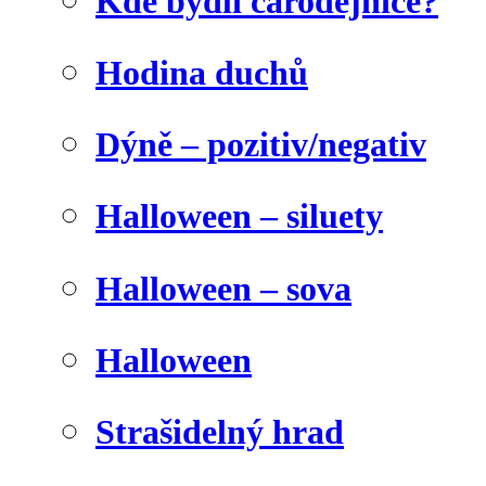
Kde bydlí čarodějnice?
Hodina duchů
Dýně – pozitiv/negativ
Halloween – siluety
Halloween – sova
Halloween
Strašidelný hrad