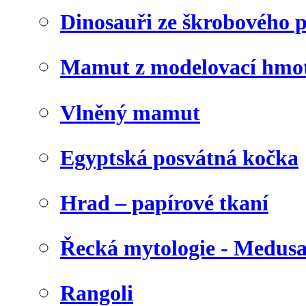
Dinosauři ze škrobového 
Mamut z modelovací hmo
Vlněný mamut
Egyptská posvátná kočka
Hrad – papírové tkaní
Řecká mytologie - Medus
Rangoli