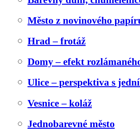
Město z novinového papír
Hrad – frotáž
Domy – efekt rozlámanéh
Ulice – perspektiva s jed
Vesnice – koláž
Jednobarevné město