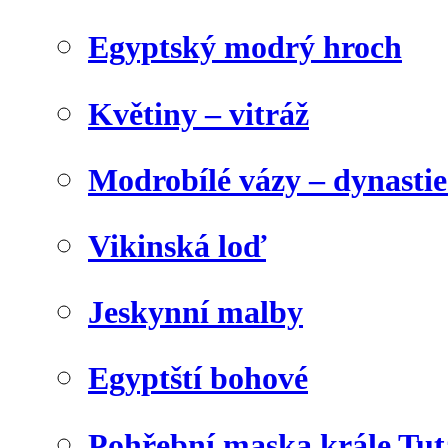
Egyptský modrý hroch
Květiny – vitráž
Modrobílé vázy – dynasti
Vikinská loď
Jeskynní malby
Egyptští bohové
Pohřební maska krále Tu