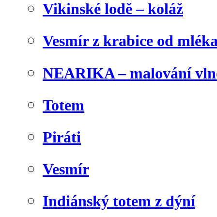
Vikinské lodě – koláž
Vesmír z krabice od mlék
NEARIKA – malování vln
Totem
Piráti
Vesmír
Indiánský totem z dýní