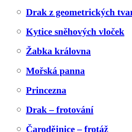
Drak z geometrických tva
Kytice sněhových vloček
Žabka královna
Mořská panna
Princezna
Drak – frotování
Čarodějnice – frotáž