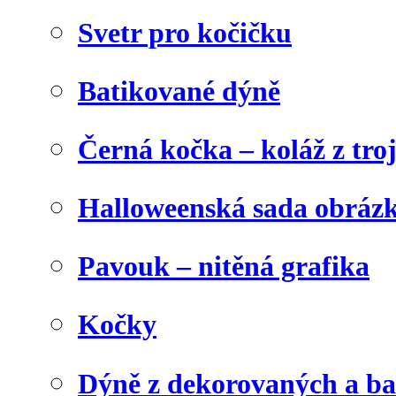
Svetr pro kočičku
Batikované dýně
Černá kočka – koláž z tro
Halloweenská sada obráz
Pavouk – nitěná grafika
Kočky
Dýně z dekorovaných a b