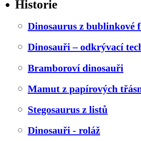
Historie
Dinosaurus z bublinkové f
Dinosauři – odkrývací tec
Bramboroví dinosauři
Mamut z papírových třásn
Stegosaurus z listů
Dinosauři - roláž