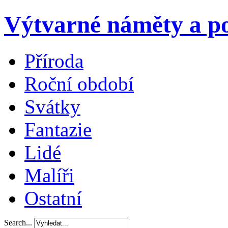
Výtvarné náměty a po
Příroda
Roční období
Svátky
Fantazie
Lidé
Malíři
Ostatní
Search...