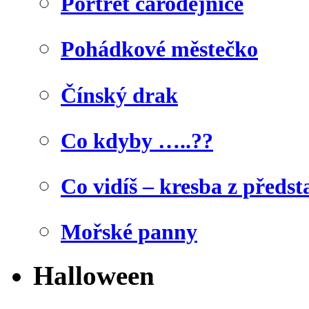
Portrét čarodějnice
Pohádkové městečko
Čínský drak
Co kdyby …..??
Co vidíš – kresba z předst
Mořské panny
Halloween