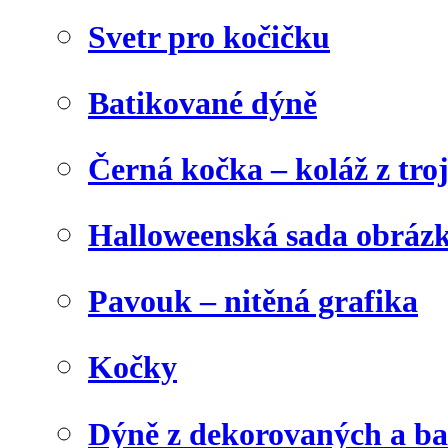
Svetr pro kočičku
Batikované dýně
Černá kočka – koláž z tro
Halloweenská sada obráz
Pavouk – nitěná grafika
Kočky
Dýně z dekorovaných a b