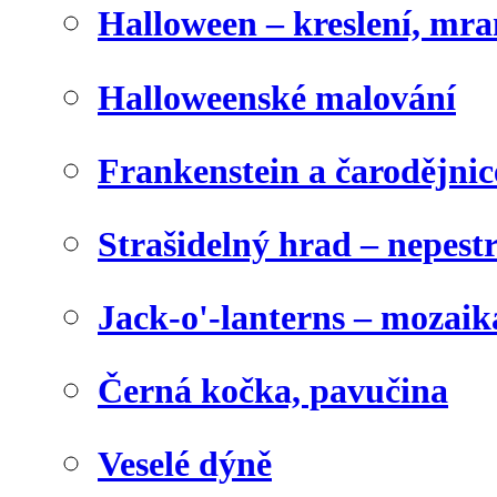
Halloween – kreslení, mr
Halloweenské malování
Frankenstein a čarodějnice
Strašidelný hrad – nepest
Jack-o'-lanterns – mozaik
Černá kočka, pavučina
Veselé dýně