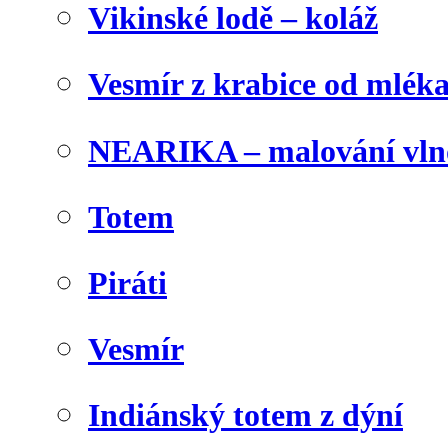
Vikinské lodě – koláž
Vesmír z krabice od mlék
NEARIKA – malování vln
Totem
Piráti
Vesmír
Indiánský totem z dýní