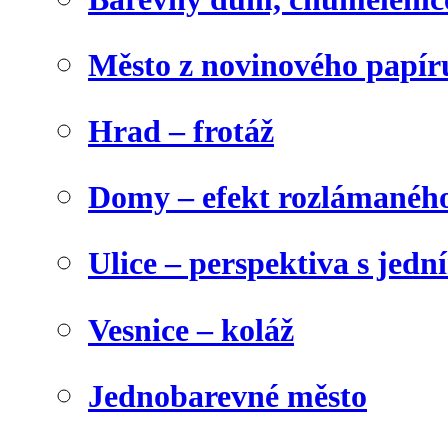
Město z novinového papír
Hrad – frotáž
Domy – efekt rozlámanéh
Ulice – perspektiva s jed
Vesnice – koláž
Jednobarevné město