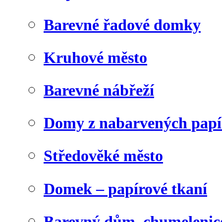
Barevné řadové domky
Kruhové město
Barevné nábřeží
Domy z nabarvených papí
Středověké město
Domek – papírové tkaní
Barevný dům, chumelenic