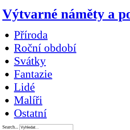
Výtvarné náměty a po
Příroda
Roční období
Svátky
Fantazie
Lidé
Malíři
Ostatní
Search...