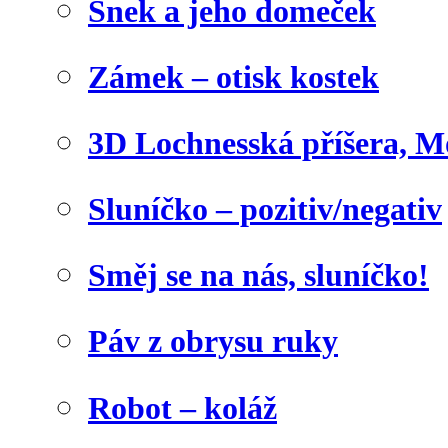
Šnek a jeho domeček
Zámek – otisk kostek
3D Lochnesská příšera, M
Sluníčko – pozitiv/negativ
Směj se na nás, sluníčko!
Páv z obrysu ruky
Robot – koláž