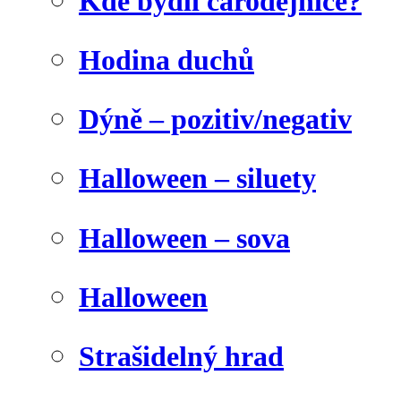
Kde bydlí čarodějnice?
Hodina duchů
Dýně – pozitiv/negativ
Halloween – siluety
Halloween – sova
Halloween
Strašidelný hrad