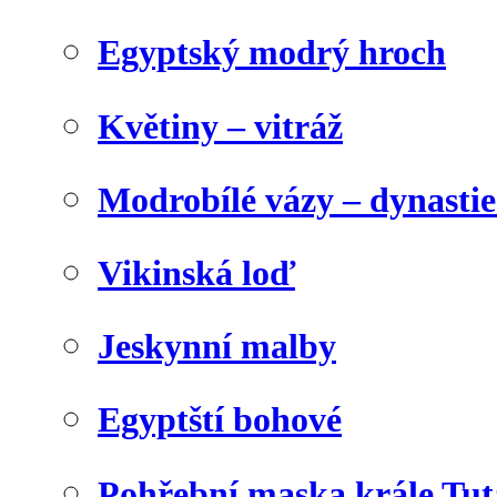
Egyptský modrý hroch
Květiny – vitráž
Modrobílé vázy – dynasti
Vikinská loď
Jeskynní malby
Egyptští bohové
Pohřební maska krále Tu