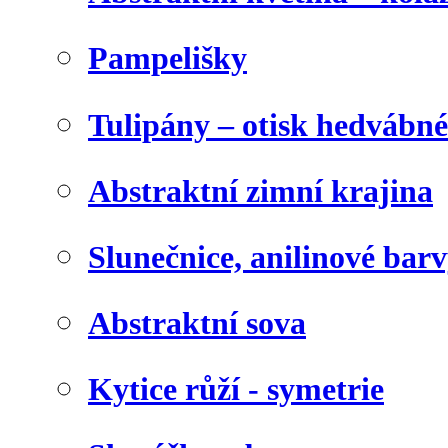
Pampelišky
Tulipány – otisk hedvábn
Abstraktní zimní krajina
Slunečnice, anilinové bar
Abstraktní sova
Kytice růží - symetrie