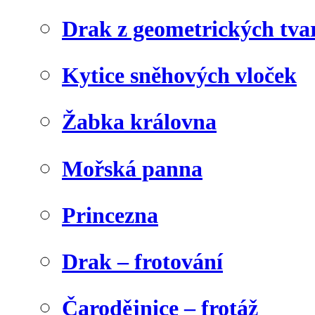
Drak z geometrických tva
Kytice sněhových vloček
Žabka královna
Mořská panna
Princezna
Drak – frotování
Čarodějnice – frotáž