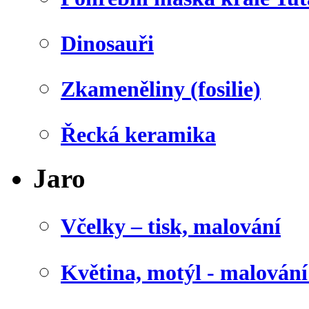
Dinosauři
Zkameněliny (fosilie)
Řecká keramika
Jaro
Včelky – tisk, malování
Květina, motýl - malován