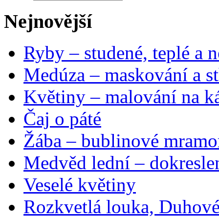
Nejnovější
Ryby – studené, teplé a n
Medúza – maskování a st
Květiny – malování na ká
Čaj o páté
Žába – bublinové mramo
Medvěd lední – dokresle
Veselé květiny
Rozkvetlá louka, Duhové