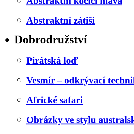
Abstraktní kočičí hlava
Abstraktní zátiší
Dobrodružství
Pirátská loď
Vesmír – odkrývací techn
Africké safari
Obrázky ve stylu australs