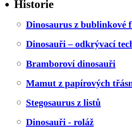
Historie
Dinosaurus z bublinkové f
Dinosauři – odkrývací tec
Bramboroví dinosauři
Mamut z papírových třásn
Stegosaurus z listů
Dinosauři - roláž