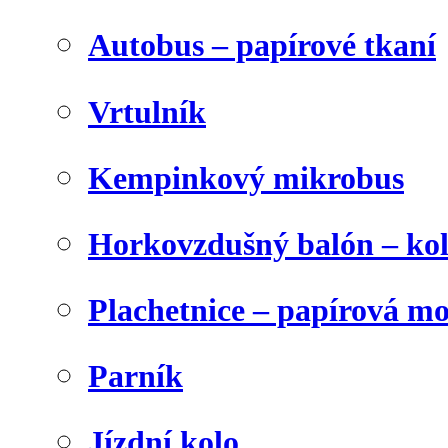
Autobus – papírové tkaní
Vrtulník
Kempinkový mikrobus
Horkovzdušný balón – ko
Plachetnice – papírová m
Parník
Jízdní kolo