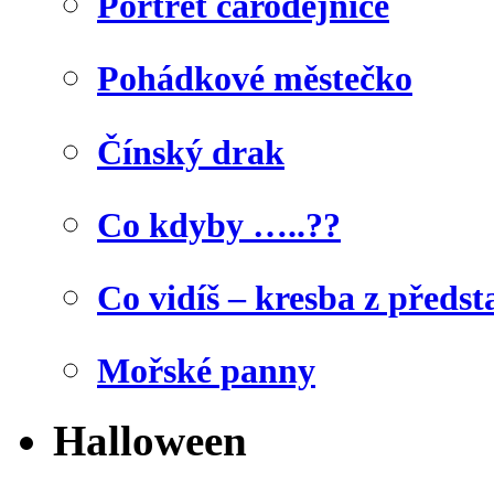
Portrét čarodějnice
Pohádkové městečko
Čínský drak
Co kdyby …..??
Co vidíš – kresba z předst
Mořské panny
Halloween