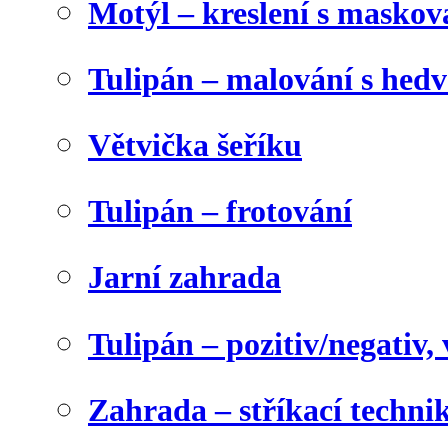
Motýl – kreslení s maskov
Tulipán – malování s he
Větvička šeříku
Tulipán – frotování
Jarní zahrada
Tulipán – pozitiv/negativ,
Zahrada – stříkací techni