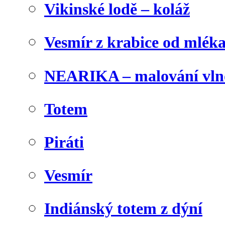
Vikinské lodě – koláž
Vesmír z krabice od mlék
NEARIKA – malování vln
Totem
Piráti
Vesmír
Indiánský totem z dýní