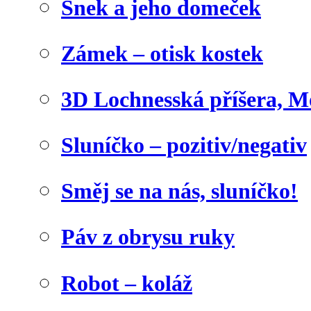
Šnek a jeho domeček
Zámek – otisk kostek
3D Lochnesská příšera, M
Sluníčko – pozitiv/negativ
Směj se na nás, sluníčko!
Páv z obrysu ruky
Robot – koláž