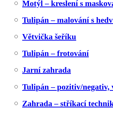
Motýl – kreslení s maskov
Tulipán – malování s he
Větvička šeříku
Tulipán – frotování
Jarní zahrada
Tulipán – pozitiv/negativ,
Zahrada – stříkací techni