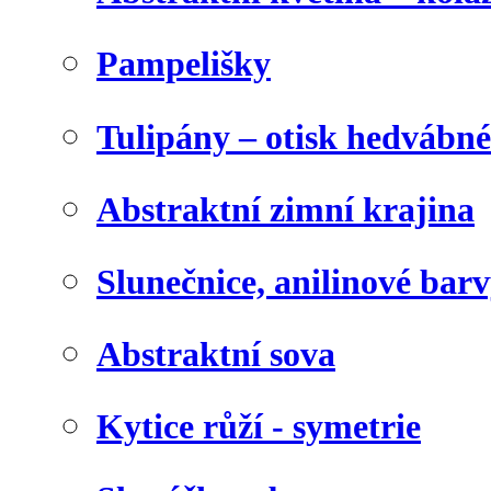
Pampelišky
Tulipány – otisk hedvábn
Abstraktní zimní krajina
Slunečnice, anilinové bar
Abstraktní sova
Kytice růží - symetrie