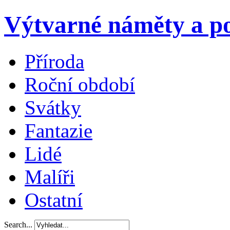
Výtvarné náměty a po
Příroda
Roční období
Svátky
Fantazie
Lidé
Malíři
Ostatní
Search...