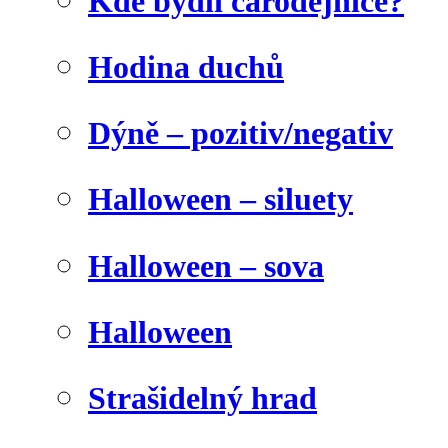
Kde bydlí čarodějnice?
Hodina duchů
Dýně – pozitiv/negativ
Halloween – siluety
Halloween – sova
Halloween
Strašidelný hrad