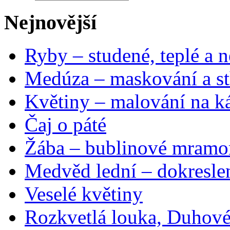
Nejnovější
Ryby – studené, teplé a n
Medúza – maskování a st
Květiny – malování na ká
Čaj o páté
Žába – bublinové mramo
Medvěd lední – dokresle
Veselé květiny
Rozkvetlá louka, Duhové