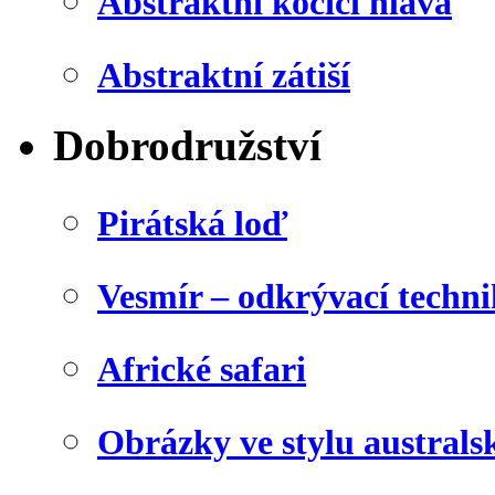
Abstraktní kočičí hlava
Abstraktní zátiší
Dobrodružství
Pirátská loď
Vesmír – odkrývací techn
Africké safari
Obrázky ve stylu australs