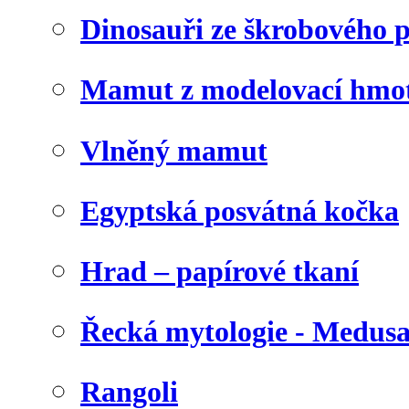
Dinosauři ze škrobového 
Mamut z modelovací hmo
Vlněný mamut
Egyptská posvátná kočka
Hrad – papírové tkaní
Řecká mytologie - Medus
Rangoli