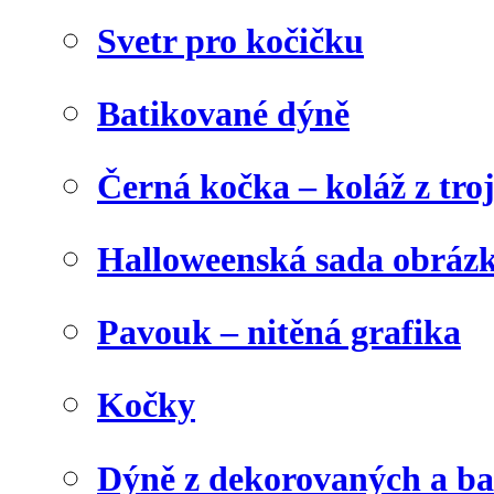
Svetr pro kočičku
Batikované dýně
Černá kočka – koláž z tro
Halloweenská sada obráz
Pavouk – nitěná grafika
Kočky
Dýně z dekorovaných a b