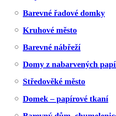
Barevné řadové domky
Kruhové město
Barevné nábřeží
Domy z nabarvených papí
Středověké město
Domek – papírové tkaní
Barevný dům, chumelenic