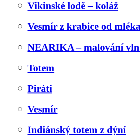
Vikinské lodě – koláž
Vesmír z krabice od mlék
NEARIKA – malování vln
Totem
Piráti
Vesmír
Indiánský totem z dýní