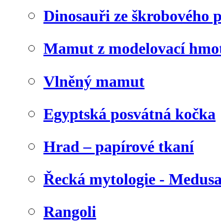
Dinosauři ze škrobového 
Mamut z modelovací hmo
Vlněný mamut
Egyptská posvátná kočka
Hrad – papírové tkaní
Řecká mytologie - Medus
Rangoli