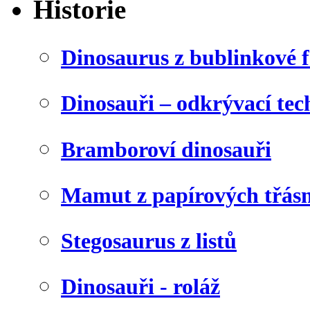
Historie
Dinosaurus z bublinkové f
Dinosauři – odkrývací tec
Bramboroví dinosauři
Mamut z papírových třásn
Stegosaurus z listů
Dinosauři - roláž