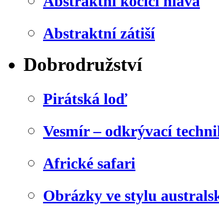
Abstraktní kočičí hlava
Abstraktní zátiší
Dobrodružství
Pirátská loď
Vesmír – odkrývací techn
Africké safari
Obrázky ve stylu australs