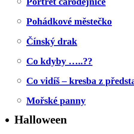
Portrét čarodějnice
Pohádkové městečko
Čínský drak
Co kdyby …..??
Co vidíš – kresba z předst
Mořské panny
Halloween