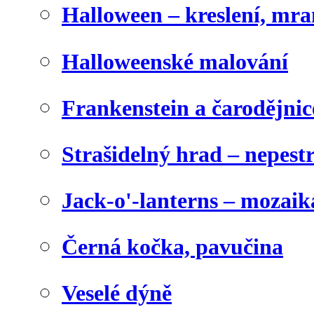
Halloween – kreslení, mr
Halloweenské malování
Frankenstein a čarodějnice
Strašidelný hrad – nepest
Jack-o'-lanterns – mozaik
Černá kočka, pavučina
Veselé dýně