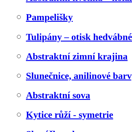
Pampelišky
Tulipány – otisk hedvábn
Abstraktní zimní krajina
Slunečnice, anilinové bar
Abstraktní sova
Kytice růží - symetrie