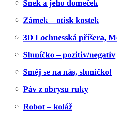
Šnek a jeho domeček
Zámek – otisk kostek
3D Lochnesská příšera, M
Sluníčko – pozitiv/negativ
Směj se na nás, sluníčko!
Páv z obrysu ruky
Robot – koláž