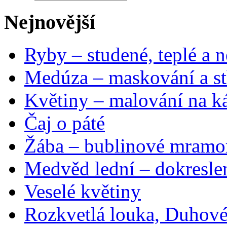
Nejnovější
Ryby – studené, teplé a n
Medúza – maskování a st
Květiny – malování na ká
Čaj o páté
Žába – bublinové mramo
Medvěd lední – dokresle
Veselé květiny
Rozkvetlá louka, Duhové