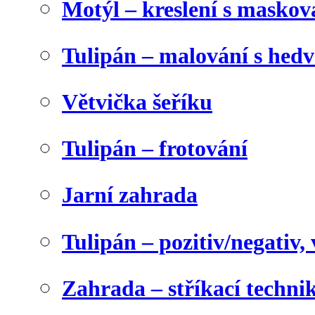
Motýl – kreslení s maskov
Tulipán – malování s he
Větvička šeříku
Tulipán – frotování
Jarní zahrada
Tulipán – pozitiv/negativ,
Zahrada – stříkací techni