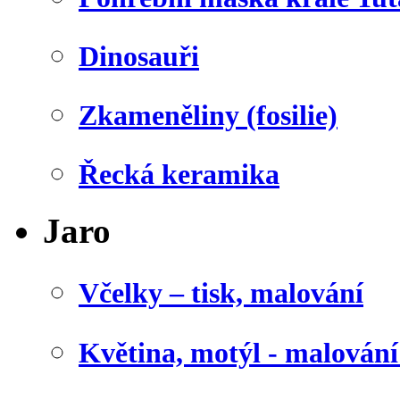
Dinosauři
Zkameněliny (fosilie)
Řecká keramika
Jaro
Včelky – tisk, malování
Květina, motýl - malován