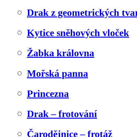
Drak z geometrických tva
Kytice sněhových vloček
Žabka královna
Mořská panna
Princezna
Drak – frotování
Čarodějnice – frotáž