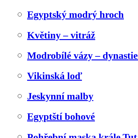
Egyptský modrý hroch
Květiny – vitráž
Modrobílé vázy – dynasti
Vikinská loď
Jeskynní malby
Egyptští bohové
Pohřební maska krále Tu