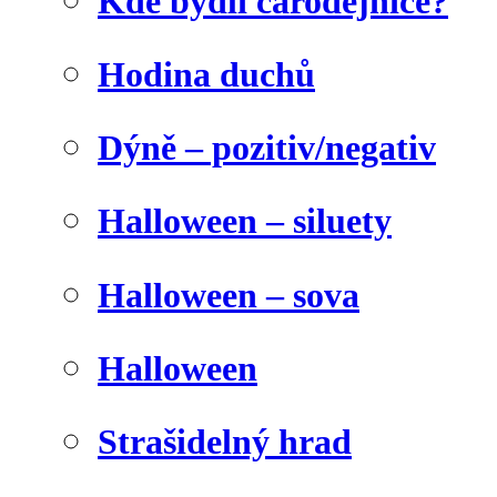
Kde bydlí čarodějnice?
Hodina duchů
Dýně – pozitiv/negativ
Halloween – siluety
Halloween – sova
Halloween
Strašidelný hrad