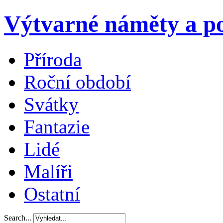
Výtvarné náměty a po
Příroda
Roční období
Svátky
Fantazie
Lidé
Malíři
Ostatní
Search...