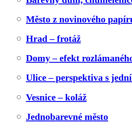
Město z novinového papír
Hrad – frotáž
Domy – efekt rozlámanéh
Ulice – perspektiva s jed
Vesnice – koláž
Jednobarevné město