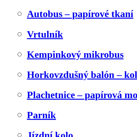
Autobus – papírové tkaní
Vrtulník
Kempinkový mikrobus
Horkovzdušný balón – ko
Plachetnice – papírová m
Parník
Jízdní kolo