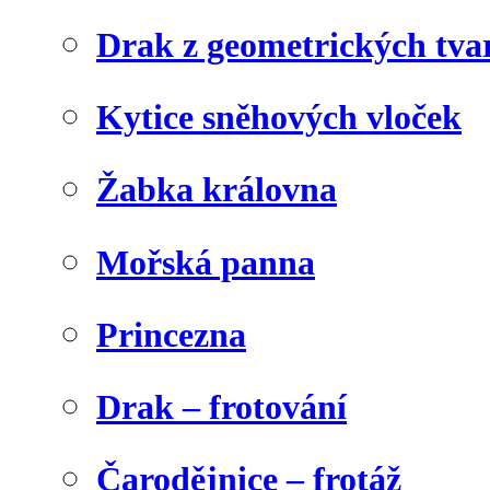
Drak z geometrických tva
Kytice sněhových vloček
Žabka královna
Mořská panna
Princezna
Drak – frotování
Čarodějnice – frotáž