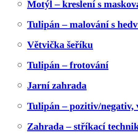
Motýl – kreslení s maskov
Tulipán – malování s he
Větvička šeříku
Tulipán – frotování
Jarní zahrada
Tulipán – pozitiv/negativ,
Zahrada – stříkací techni