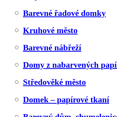
Barevné řadové domky
Kruhové město
Barevné nábřeží
Domy z nabarvených papí
Středověké město
Domek – papírové tkaní
Barevný dům, chumelenic