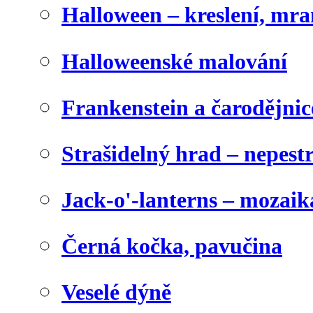
Halloween – kreslení, mr
Halloweenské malování
Frankenstein a čarodějnice
Strašidelný hrad – nepest
Jack-o'-lanterns – mozaik
Černá kočka, pavučina
Veselé dýně