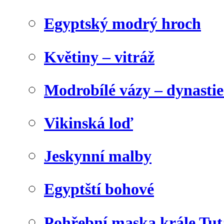
Egyptský modrý hroch
Květiny – vitráž
Modrobílé vázy – dynasti
Vikinská loď
Jeskynní malby
Egyptští bohové
Pohřební maska krále Tu