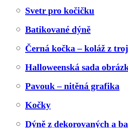
Svetr pro kočičku
Batikované dýně
Černá kočka – koláž z tro
Halloweenská sada obráz
Pavouk – nitěná grafika
Kočky
Dýně z dekorovaných a b