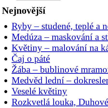
Nejnovější
Ryby – studené, teplé a n
Medúza – maskování a st
Květiny – malování na ká
Čaj o páté
Žába – bublinové mramo
Medvěd lední – dokresle
Veselé květiny
Rozkvetlá louka, Duhové