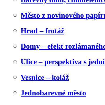
Město z novinového papír
Hrad – frotáž
Domy – efekt rozlámanéh
Ulice – perspektiva s jed
Vesnice – koláž
Jednobarevné město