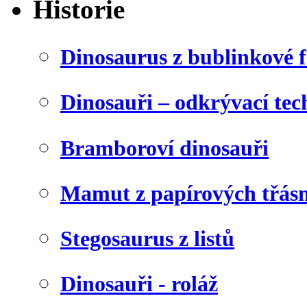
Historie
Dinosaurus z bublinkové f
Dinosauři – odkrývací tec
Bramboroví dinosauři
Mamut z papírových třásn
Stegosaurus z listů
Dinosauři - roláž