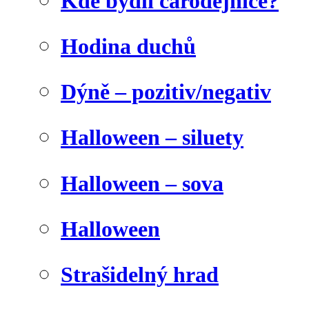
Kde bydlí čarodějnice?
Hodina duchů
Dýně – pozitiv/negativ
Halloween – siluety
Halloween – sova
Halloween
Strašidelný hrad