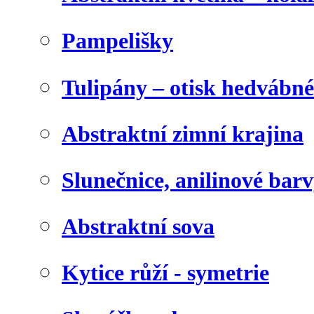
Pampelišky
Tulipány – otisk hedvábn
Abstraktní zimní krajina
Slunečnice, anilinové bar
Abstraktní sova
Kytice růží - symetrie