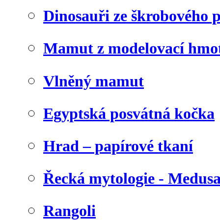
Dinosauři ze škrobového 
Mamut z modelovací hmo
Vlněný mamut
Egyptská posvátná kočka
Hrad – papírové tkaní
Řecká mytologie - Medus
Rangoli