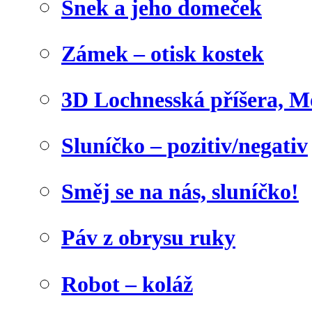
Šnek a jeho domeček
Zámek – otisk kostek
3D Lochnesská příšera, M
Sluníčko – pozitiv/negativ
Směj se na nás, sluníčko!
Páv z obrysu ruky
Robot – koláž