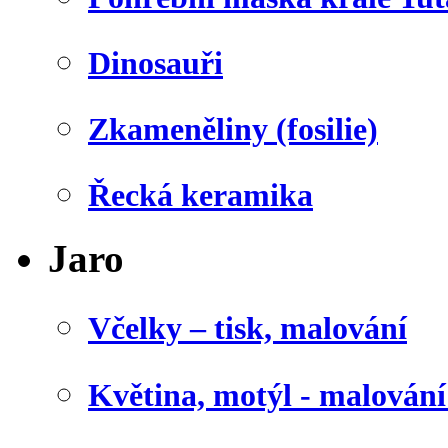
Dinosauři
Zkameněliny (fosilie)
Řecká keramika
Jaro
Včelky – tisk, malování
Květina, motýl - malován