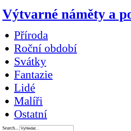
Výtvarné náměty a po
Příroda
Roční období
Svátky
Fantazie
Lidé
Malíři
Ostatní
Search...