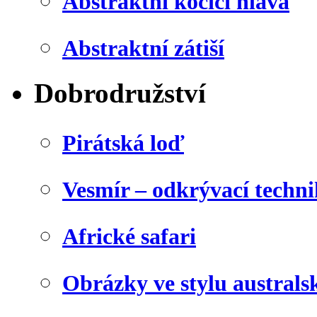
Abstraktní kočičí hlava
Abstraktní zátiší
Dobrodružství
Pirátská loď
Vesmír – odkrývací techn
Africké safari
Obrázky ve stylu australs