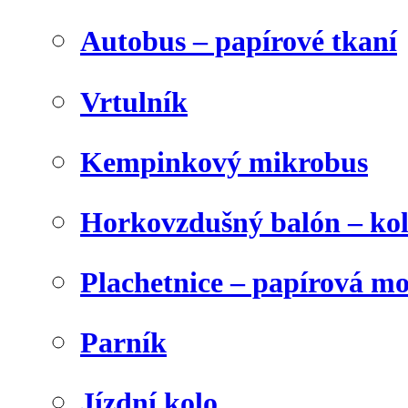
Autobus – papírové tkaní
Vrtulník
Kempinkový mikrobus
Horkovzdušný balón – ko
Plachetnice – papírová m
Parník
Jízdní kolo