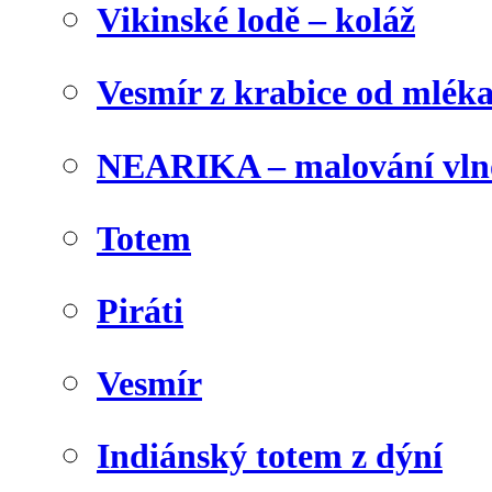
Vikinské lodě – koláž
Vesmír z krabice od mlék
NEARIKA – malování vln
Totem
Piráti
Vesmír
Indiánský totem z dýní