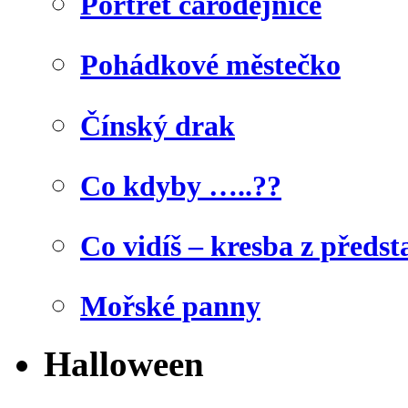
Portrét čarodějnice
Pohádkové městečko
Čínský drak
Co kdyby …..??
Co vidíš – kresba z předst
Mořské panny
Halloween