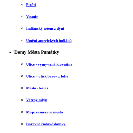
Piráti
Vesmír
Indiánský totem z dýní
Umění amerických indiánů
Domy Města Památky
Ulice - vymývaná klovatina
Ulice – otisk barev z fólie
Město - koláž
Větrný mlýn
Moje zasněžené město
Barevné řadové domky