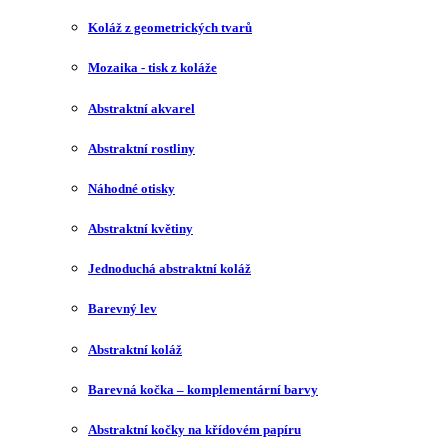
Koláž z geometrických tvarů
Mozaika - tisk z koláže
Abstraktní akvarel
Abstraktní rostliny
Náhodné otisky
Abstraktní květiny
Jednoduchá abstraktní koláž
Barevný lev
Abstraktní koláž
Barevná kočka – komplementární barvy
Abstraktní kočky na křídovém papíru