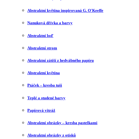
Abstraktní květina inspirovaná G. O′Keeffe
Nanuková dřívka a barvy
Abstraktní loď
Abstraktní strom
Abstraktní zátiší z hedvábného papíru
Abstraktní květina
Ptáček – kresba tuší
Teplé a studené barvy
Papírová vitráž
Abstraktní obrázky – kresba pastelkami
Abstraktní obrázky z otisků