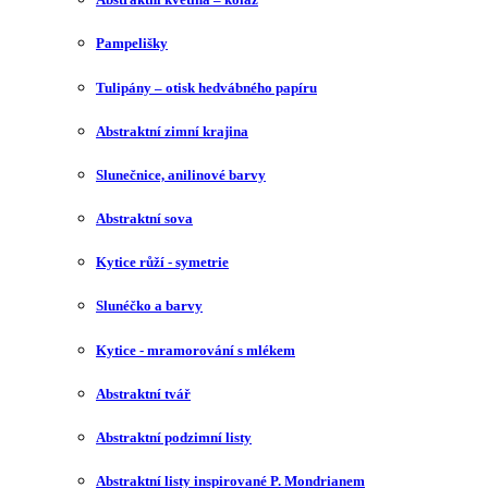
Pampelišky
Tulipány – otisk hedvábného papíru
Abstraktní zimní krajina
Slunečnice, anilinové barvy
Abstraktní sova
Kytice růží - symetrie
Slunéčko a barvy
Kytice - mramorování s mlékem
Abstraktní tvář
Abstraktní podzimní listy
Abstraktní listy inspirované P. Mondrianem