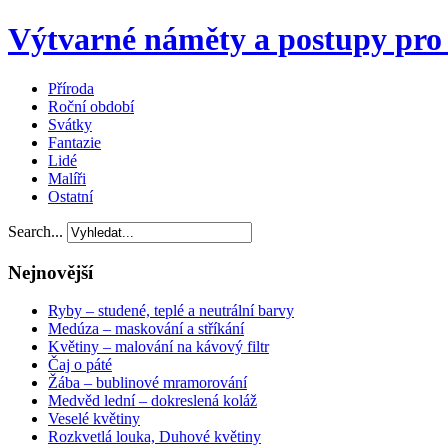
Výtvarné náměty a postupy pro 
Příroda
Roční období
Svátky
Fantazie
Lidé
Malíři
Ostatní
Search...
Nejnovější
Ryby – studené, teplé a neutrální barvy
Medúza – maskování a stříkání
Květiny – malování na kávový filtr
Čaj o páté
Žába – bublinové mramorování
Medvěd lední – dokreslená koláž
Veselé květiny
Rozkvetlá louka, Duhové květiny