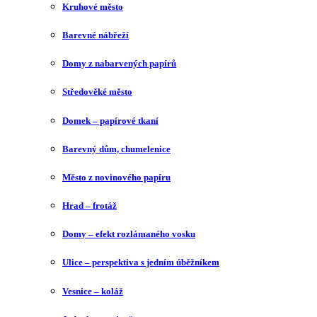
Kruhové město
Barevné nábřeží
Domy z nabarvených papírů
Středověké město
Domek – papírové tkaní
Barevný dům, chumelenice
Město z novinového papíru
Hrad – frotáž
Domy – efekt rozlámaného vosku
Ulice – perspektiva s jedním úběžníkem
Vesnice – koláž