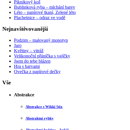
Piknikový koš
Bublinková ryba – míchání barev
Léto – papírové tkaní, Zelené léto
Plachetnice – odraz ve vodě
Nejnavštěvovanější
Podzim – malovaný monotyp
Jaro
Květiny – vitráž
Velikonoční přáníčka s vajíčky
Jsem do tebe blázen
Hra s barvami
Ovečka z papírové dečky
Vše
Abstrakce
Abstrakce s Wikki Stix
Abstraktní rybky
Abstraktní květina – koláž