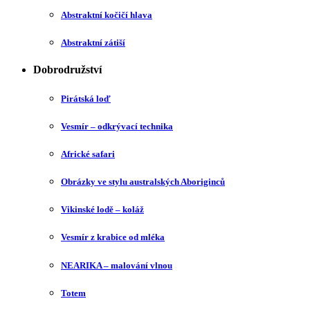
Abstraktní kočičí hlava
Abstraktní zátiší
Dobrodružství
Pirátská loď
Vesmír – odkrývací technika
Africké safari
Obrázky ve stylu australských Aboriginců
Vikinské lodě – koláž
Vesmír z krabice od mléka
NEARIKA – malování vlnou
Totem