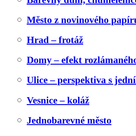
Město z novinového papír
Hrad – frotáž
Domy – efekt rozlámanéh
Ulice – perspektiva s jed
Vesnice – koláž
Jednobarevné město