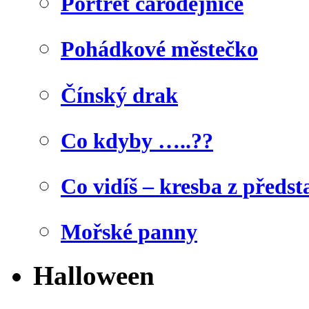
Portrét čarodějnice
Pohádkové městečko
Čínský drak
Co kdyby …..??
Co vidíš – kresba z předst
Mořské panny
Halloween