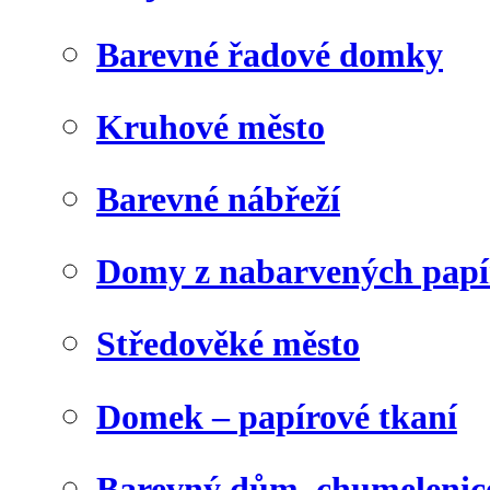
Barevné řadové domky
Kruhové město
Barevné nábřeží
Domy z nabarvených papí
Středověké město
Domek – papírové tkaní
Barevný dům, chumelenic