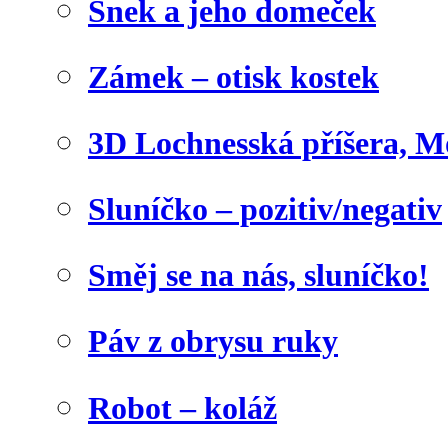
Šnek a jeho domeček
Zámek – otisk kostek
3D Lochnesská příšera, M
Sluníčko – pozitiv/negativ
Směj se na nás, sluníčko!
Páv z obrysu ruky
Robot – koláž