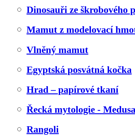
Dinosauři ze škrobového 
Mamut z modelovací hmo
Vlněný mamut
Egyptská posvátná kočka
Hrad – papírové tkaní
Řecká mytologie - Medus
Rangoli