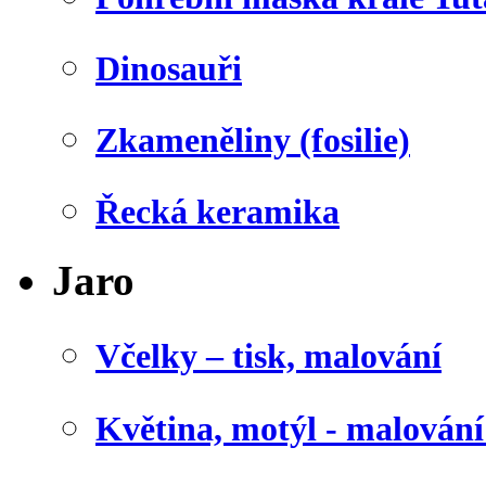
Dinosauři
Zkameněliny (fosilie)
Řecká keramika
Jaro
Včelky – tisk, malování
Květina, motýl - malován