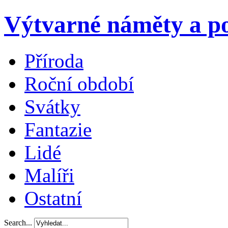
Výtvarné náměty a po
Příroda
Roční období
Svátky
Fantazie
Lidé
Malíři
Ostatní
Search...