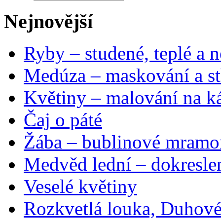
Nejnovější
Ryby – studené, teplé a n
Medúza – maskování a st
Květiny – malování na ká
Čaj o páté
Žába – bublinové mramo
Medvěd lední – dokresle
Veselé květiny
Rozkvetlá louka, Duhové