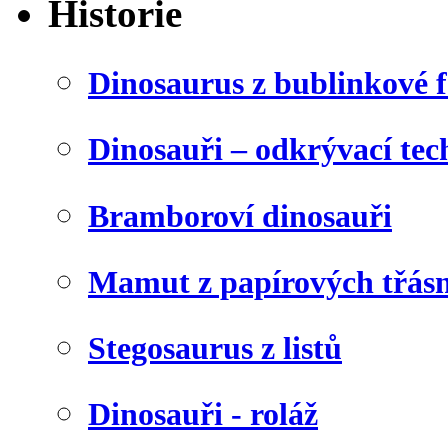
Historie
Dinosaurus z bublinkové f
Dinosauři – odkrývací tec
Bramboroví dinosauři
Mamut z papírových třásn
Stegosaurus z listů
Dinosauři - roláž