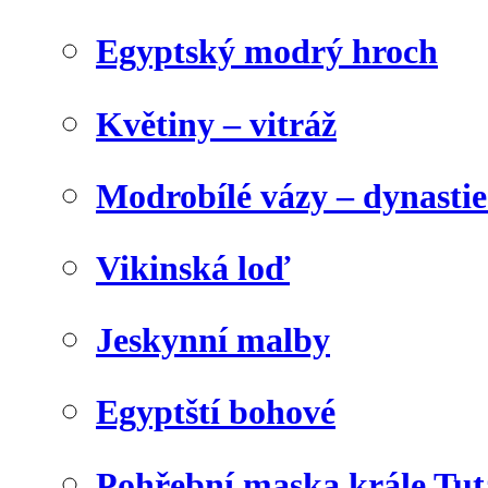
Egyptský modrý hroch
Květiny – vitráž
Modrobílé vázy – dynasti
Vikinská loď
Jeskynní malby
Egyptští bohové
Pohřební maska krále Tu