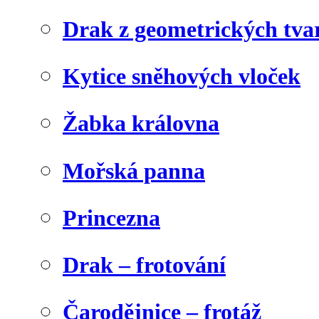
Drak z geometrických tva
Kytice sněhových vloček
Žabka královna
Mořská panna
Princezna
Drak – frotování
Čarodějnice – frotáž