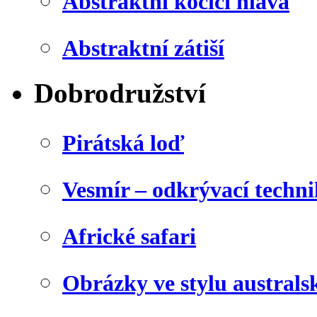
Abstraktní kočičí hlava
Abstraktní zátiší
Dobrodružství
Pirátská loď
Vesmír – odkrývací techn
Africké safari
Obrázky ve stylu australs