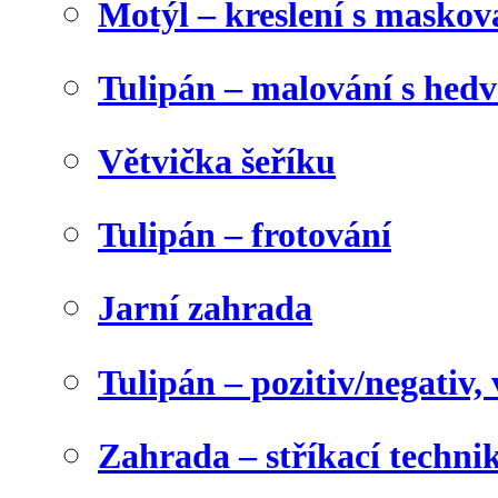
Motýl – kreslení s maskov
Tulipán – malování s he
Větvička šeříku
Tulipán – frotování
Jarní zahrada
Tulipán – pozitiv/negativ,
Zahrada – stříkací techni