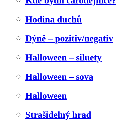
Kde bydlí čarodějnice?
Hodina duchů
Dýně – pozitiv/negativ
Halloween – siluety
Halloween – sova
Halloween
Strašidelný hrad