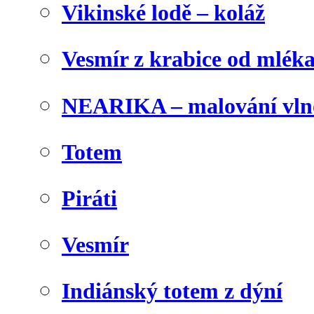
Vikinské lodě – koláž
Vesmír z krabice od mlék
NEARIKA – malování vln
Totem
Piráti
Vesmír
Indiánský totem z dýní