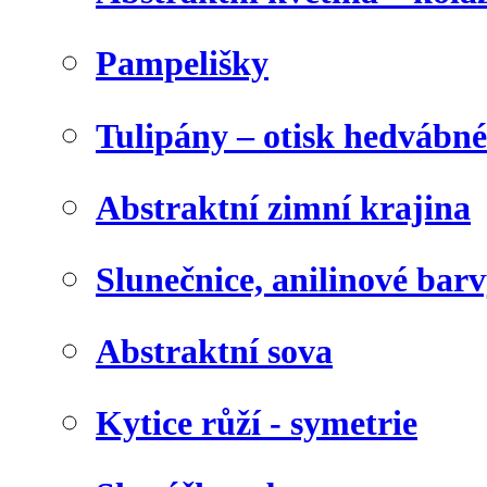
Pampelišky
Tulipány – otisk hedvábn
Abstraktní zimní krajina
Slunečnice, anilinové bar
Abstraktní sova
Kytice růží - symetrie