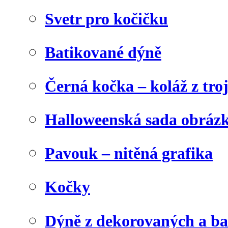
Svetr pro kočičku
Batikované dýně
Černá kočka – koláž z tro
Halloweenská sada obráz
Pavouk – nitěná grafika
Kočky
Dýně z dekorovaných a b