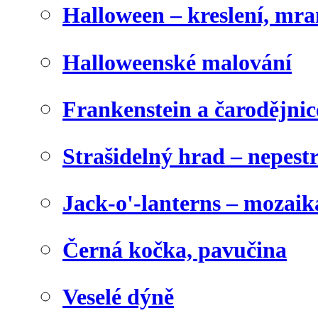
Halloween – kreslení, mr
Halloweenské malování
Frankenstein a čarodějnice
Strašidelný hrad – nepest
Jack-o'-lanterns – mozaik
Černá kočka, pavučina
Veselé dýně