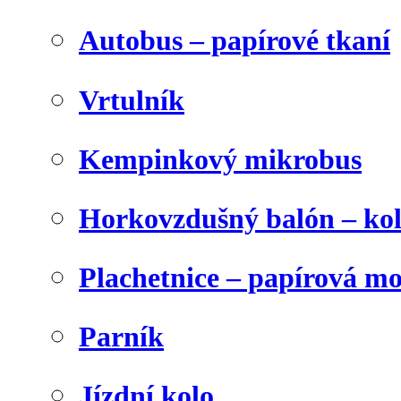
Autobus – papírové tkaní
Vrtulník
Kempinkový mikrobus
Horkovzdušný balón – ko
Plachetnice – papírová m
Parník
Jízdní kolo