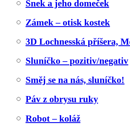
Šnek a jeho domeček
Zámek – otisk kostek
3D Lochnesská příšera, M
Sluníčko – pozitiv/negativ
Směj se na nás, sluníčko!
Páv z obrysu ruky
Robot – koláž