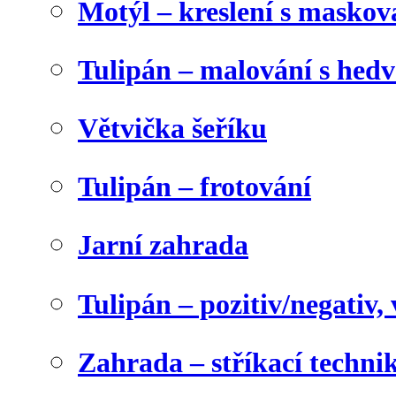
Motýl – kreslení s maskov
Tulipán – malování s he
Větvička šeříku
Tulipán – frotování
Jarní zahrada
Tulipán – pozitiv/negativ,
Zahrada – stříkací techni