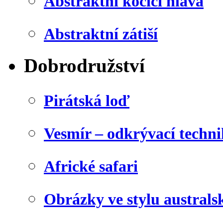
Abstraktní kočičí hlava
Abstraktní zátiší
Dobrodružství
Pirátská loď
Vesmír – odkrývací techn
Africké safari
Obrázky ve stylu australs