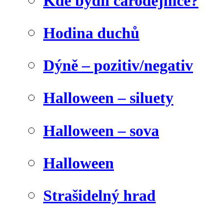
Kde bydlí čarodějnice?
Hodina duchů
Dýně – pozitiv/negativ
Halloween – siluety
Halloween – sova
Halloween
Strašidelný hrad