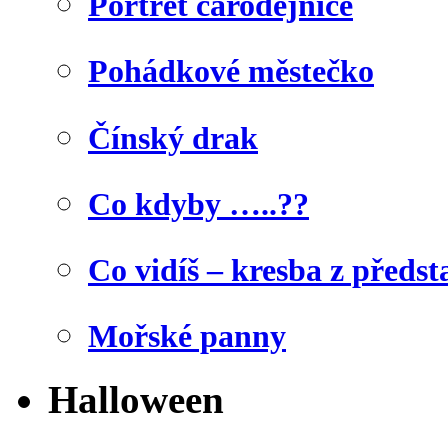
Portrét čarodějnice
Pohádkové městečko
Čínský drak
Co kdyby …..??
Co vidíš – kresba z předst
Mořské panny
Halloween