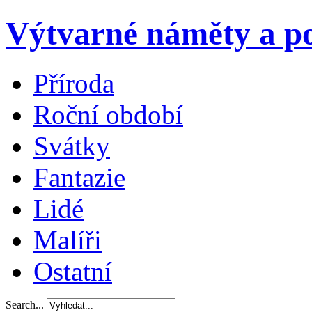
Výtvarné náměty a po
Příroda
Roční období
Svátky
Fantazie
Lidé
Malíři
Ostatní
Search...