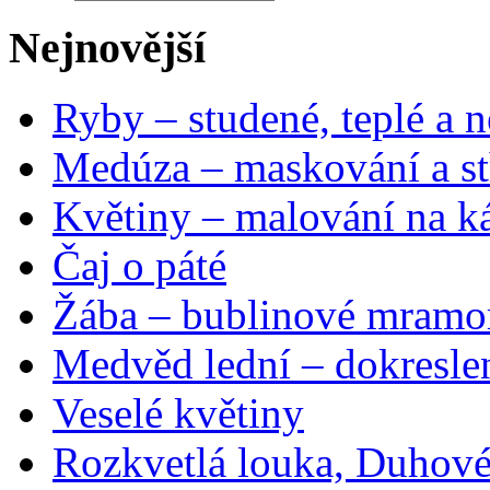
Nejnovější
Ryby – studené, teplé a n
Medúza – maskování a st
Květiny – malování na ká
Čaj o páté
Žába – bublinové mramo
Medvěd lední – dokresle
Veselé květiny
Rozkvetlá louka, Duhové