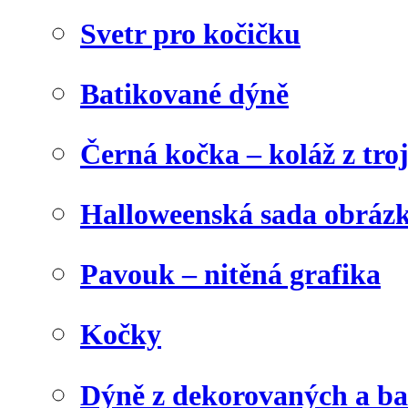
Svetr pro kočičku
Batikované dýně
Černá kočka – koláž z tro
Halloweenská sada obráz
Pavouk – nitěná grafika
Kočky
Dýně z dekorovaných a b