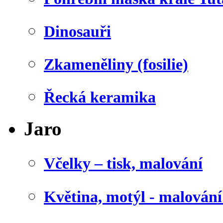
Dinosauři
Zkameněliny (fosilie)
Řecká keramika
Jaro
Včelky – tisk, malování
Květina, motýl - malován