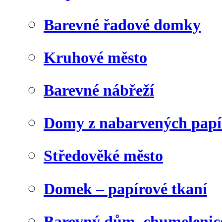
Barevné řadové domky
Kruhové město
Barevné nábřeží
Domy z nabarvených papí
Středověké město
Domek – papírové tkaní
Barevný dům, chumelenic