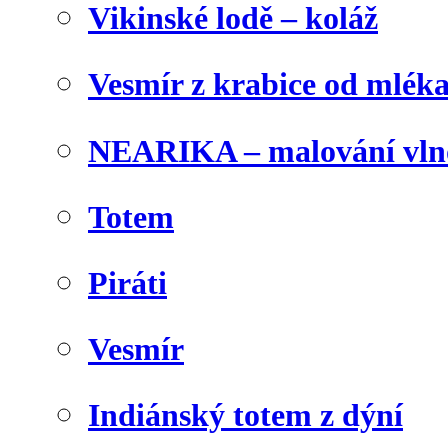
Vikinské lodě – koláž
Vesmír z krabice od mlék
NEARIKA – malování vln
Totem
Piráti
Vesmír
Indiánský totem z dýní