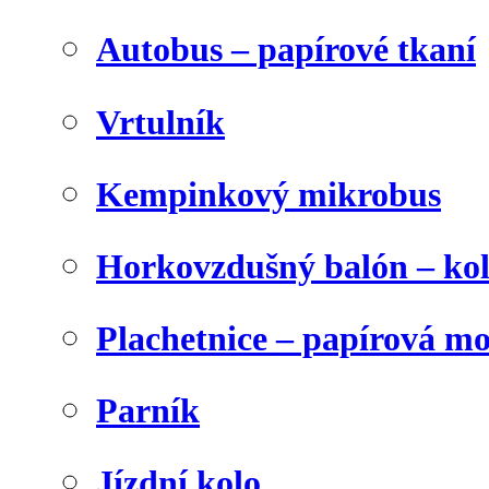
Autobus – papírové tkaní
Vrtulník
Kempinkový mikrobus
Horkovzdušný balón – ko
Plachetnice – papírová m
Parník
Jízdní kolo