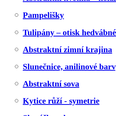
Pampelišky
Tulipány – otisk hedvábn
Abstraktní zimní krajina
Slunečnice, anilinové bar
Abstraktní sova
Kytice růží - symetrie