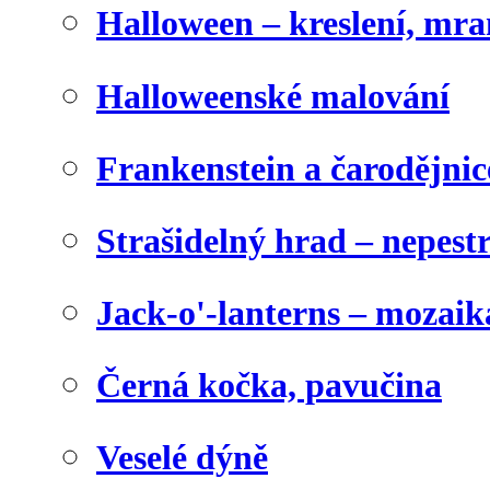
Halloween – kreslení, mr
Halloweenské malování
Frankenstein a čarodějnice
Strašidelný hrad – nepest
Jack-o'-lanterns – mozaik
Černá kočka, pavučina
Veselé dýně