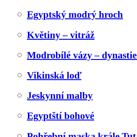
Egyptský modrý hroch
Květiny – vitráž
Modrobílé vázy – dynasti
Vikinská loď
Jeskynní malby
Egyptští bohové
Pohřební maska krále Tu