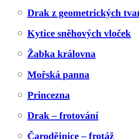
Drak z geometrických tva
Kytice sněhových vloček
Žabka královna
Mořská panna
Princezna
Drak – frotování
Čarodějnice – frotáž