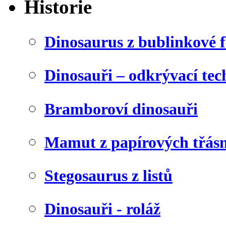
Historie
Dinosaurus z bublinkové f
Dinosauři – odkrývací tec
Bramboroví dinosauři
Mamut z papírových třásn
Stegosaurus z listů
Dinosauři - roláž