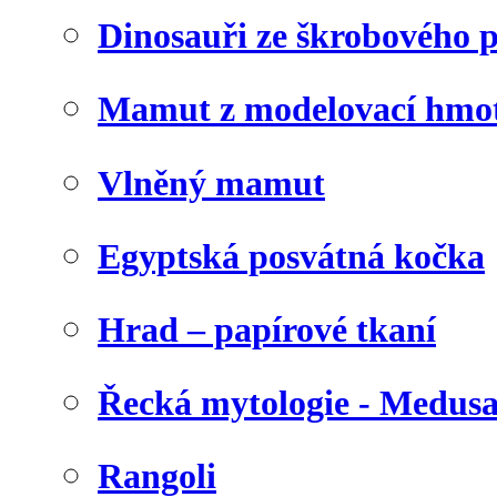
Dinosauři ze škrobového 
Mamut z modelovací hmo
Vlněný mamut
Egyptská posvátná kočka
Hrad – papírové tkaní
Řecká mytologie - Medus
Rangoli