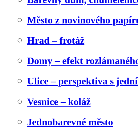
Město z novinového papír
Hrad – frotáž
Domy – efekt rozlámanéh
Ulice – perspektiva s jed
Vesnice – koláž
Jednobarevné město