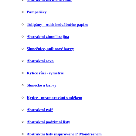
Pampelišky
Tulipány – otisk hedvábného papíru
Abstraktní zimní krajina
Slunečnice, anilinové barvy
Abstraktní sova
Kytice růží - symetrie
Slunéčko a barvy
Kytice - mramorování s mlékem
Abstraktní tvář
Abstraktní podzimní listy
Abstraktní listy inspirované P. Mondrianem