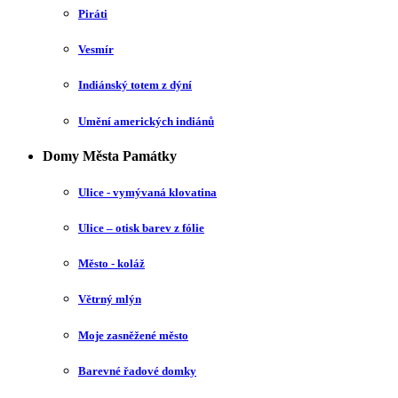
Piráti
Vesmír
Indiánský totem z dýní
Umění amerických indiánů
Domy Města Památky
Ulice - vymývaná klovatina
Ulice – otisk barev z fólie
Město - koláž
Větrný mlýn
Moje zasněžené město
Barevné řadové domky