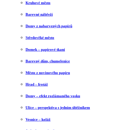
Kruhové město
Barevné nábřeží
Domy z nabarvených papírů
Středověké město
Domek – papírové tkaní
Barevný dům, chumelenice
Město z novinového papíru
Hrad – frotáž
Domy – efekt rozlámaného vosku
Ulice – perspektiva s jedním úběžníkem
Vesnice – koláž