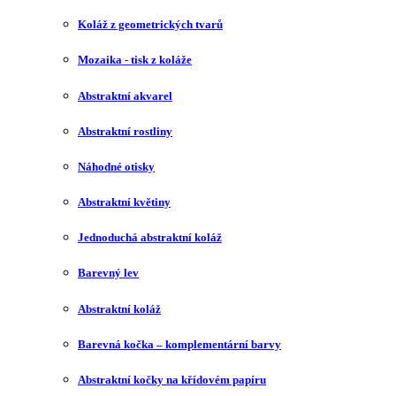
Koláž z geometrických tvarů
Mozaika - tisk z koláže
Abstraktní akvarel
Abstraktní rostliny
Náhodné otisky
Abstraktní květiny
Jednoduchá abstraktní koláž
Barevný lev
Abstraktní koláž
Barevná kočka – komplementární barvy
Abstraktní kočky na křídovém papíru