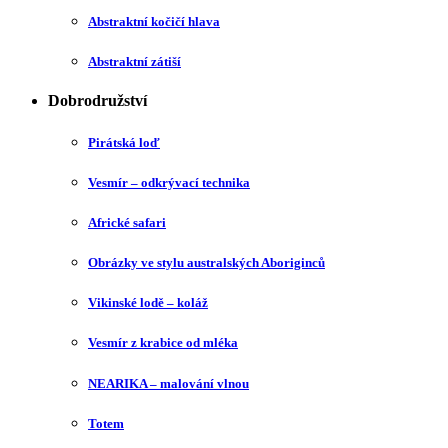
Abstraktní kočičí hlava
Abstraktní zátiší
Dobrodružství
Pirátská loď
Vesmír – odkrývací technika
Africké safari
Obrázky ve stylu australských Aboriginců
Vikinské lodě – koláž
Vesmír z krabice od mléka
NEARIKA – malování vlnou
Totem