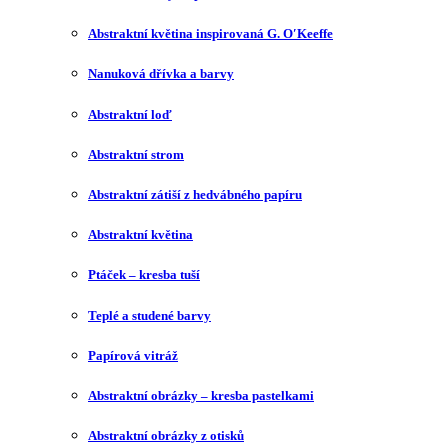
Abstraktní květina inspirovaná G. O′Keeffe
Nanuková dřívka a barvy
Abstraktní loď
Abstraktní strom
Abstraktní zátiší z hedvábného papíru
Abstraktní květina
Ptáček – kresba tuší
Teplé a studené barvy
Papírová vitráž
Abstraktní obrázky – kresba pastelkami
Abstraktní obrázky z otisků