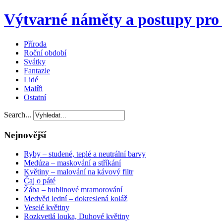
Výtvarné náměty a postupy pro 
Příroda
Roční období
Svátky
Fantazie
Lidé
Malíři
Ostatní
Search...
Nejnovější
Ryby – studené, teplé a neutrální barvy
Medúza – maskování a stříkání
Květiny – malování na kávový filtr
Čaj o páté
Žába – bublinové mramorování
Medvěd lední – dokreslená koláž
Veselé květiny
Rozkvetlá louka, Duhové květiny