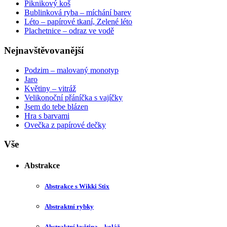
Piknikový koš
Bublinková ryba – míchání barev
Léto – papírové tkaní, Zelené léto
Plachetnice – odraz ve vodě
Nejnavštěvovanější
Podzim – malovaný monotyp
Jaro
Květiny – vitráž
Velikonoční přáníčka s vajíčky
Jsem do tebe blázen
Hra s barvami
Ovečka z papírové dečky
Vše
Abstrakce
Abstrakce s Wikki Stix
Abstraktní rybky
Abstraktní květina – koláž