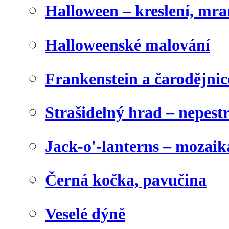
Halloween – kreslení, mr
Halloweenské malování
Frankenstein a čarodějnice
Strašidelný hrad – nepest
Jack-o'-lanterns – mozaik
Černá kočka, pavučina
Veselé dýně