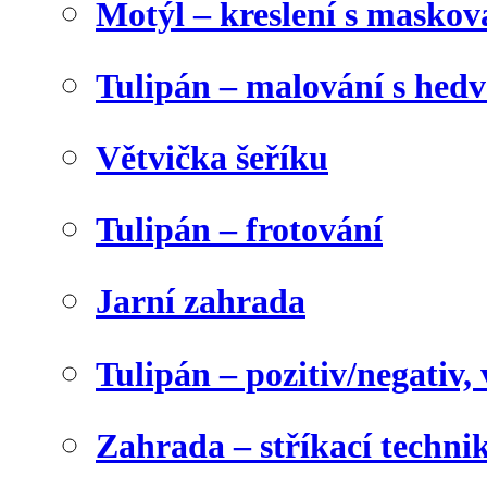
Motýl – kreslení s maskov
Tulipán – malování s he
Větvička šeříku
Tulipán – frotování
Jarní zahrada
Tulipán – pozitiv/negativ,
Zahrada – stříkací techni