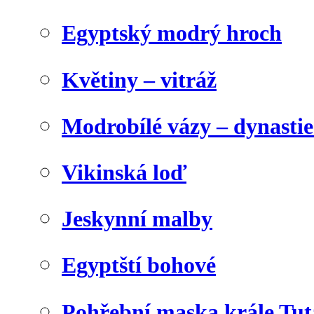
Egyptský modrý hroch
Květiny – vitráž
Modrobílé vázy – dynasti
Vikinská loď
Jeskynní malby
Egyptští bohové
Pohřební maska krále Tu