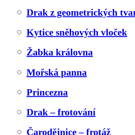
Drak z geometrických tva
Kytice sněhových vloček
Žabka královna
Mořská panna
Princezna
Drak – frotování
Čarodějnice – frotáž