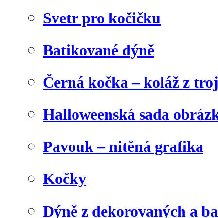
Svetr pro kočičku
Batikované dýně
Černá kočka – koláž z tro
Halloweenská sada obráz
Pavouk – nitěná grafika
Kočky
Dýně z dekorovaných a b