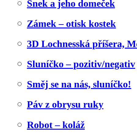
Šnek a jeho domeček
Zámek – otisk kostek
3D Lochnesská příšera, M
Sluníčko – pozitiv/negativ
Směj se na nás, sluníčko!
Páv z obrysu ruky
Robot – koláž