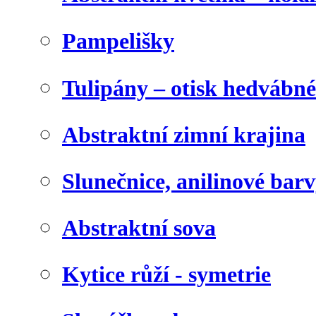
Pampelišky
Tulipány – otisk hedvábn
Abstraktní zimní krajina
Slunečnice, anilinové bar
Abstraktní sova
Kytice růží - symetrie