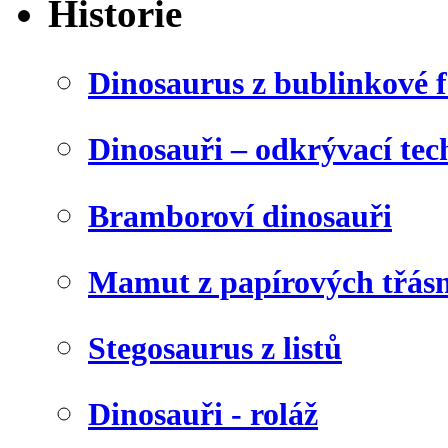
Historie
Dinosaurus z bublinkové f
Dinosauři – odkrývací tec
Bramboroví dinosauři
Mamut z papírových třásn
Stegosaurus z listů
Dinosauři - roláž