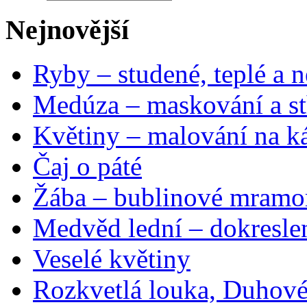
Nejnovější
Ryby – studené, teplé a n
Medúza – maskování a st
Květiny – malování na ká
Čaj o páté
Žába – bublinové mramo
Medvěd lední – dokresle
Veselé květiny
Rozkvetlá louka, Duhové