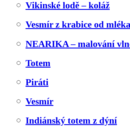
Vikinské lodě – koláž
Vesmír z krabice od mlék
NEARIKA – malování vln
Totem
Piráti
Vesmír
Indiánský totem z dýní