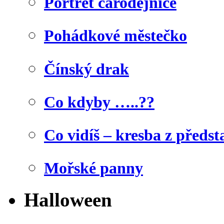
Portrét čarodějnice
Pohádkové městečko
Čínský drak
Co kdyby …..??
Co vidíš – kresba z předst
Mořské panny
Halloween