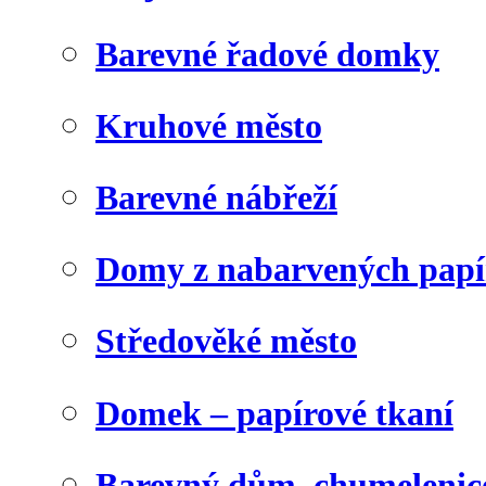
Barevné řadové domky
Kruhové město
Barevné nábřeží
Domy z nabarvených papí
Středověké město
Domek – papírové tkaní
Barevný dům, chumelenic