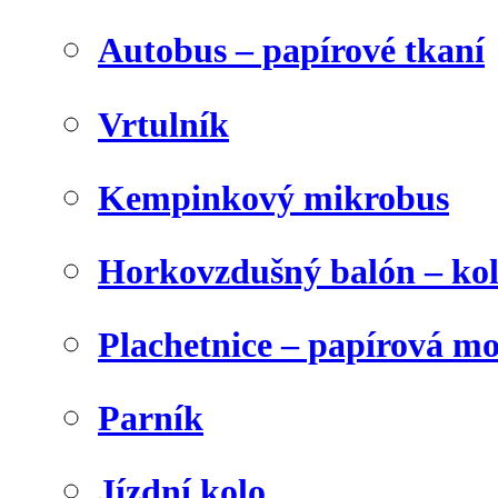
Autobus – papírové tkaní
Vrtulník
Kempinkový mikrobus
Horkovzdušný balón – ko
Plachetnice – papírová m
Parník
Jízdní kolo