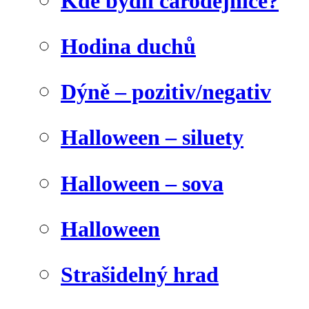
Kde bydlí čarodějnice?
Hodina duchů
Dýně – pozitiv/negativ
Halloween – siluety
Halloween – sova
Halloween
Strašidelný hrad