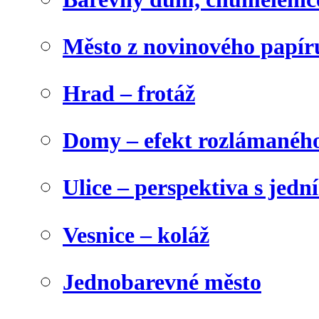
Město z novinového papír
Hrad – frotáž
Domy – efekt rozlámanéh
Ulice – perspektiva s jed
Vesnice – koláž
Jednobarevné město