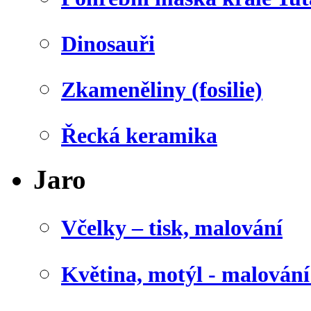
Dinosauři
Zkameněliny (fosilie)
Řecká keramika
Jaro
Včelky – tisk, malování
Květina, motýl - malován