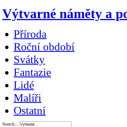
Výtvarné náměty a po
Příroda
Roční období
Svátky
Fantazie
Lidé
Malíři
Ostatní
Search...