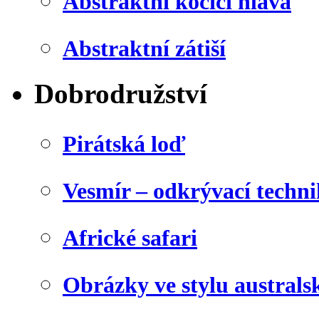
Abstraktní kočičí hlava
Abstraktní zátiší
Dobrodružství
Pirátská loď
Vesmír – odkrývací techn
Africké safari
Obrázky ve stylu australs