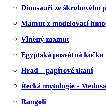
Dinosauři ze škrobového 
Mamut z modelovací hmo
Vlněný mamut
Egyptská posvátná kočka
Hrad – papírové tkaní
Řecká mytologie - Medus
Rangoli