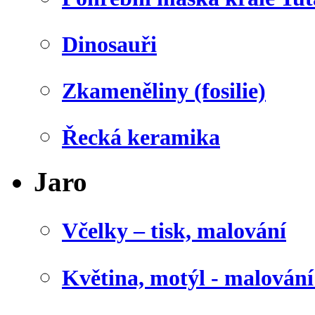
Dinosauři
Zkameněliny (fosilie)
Řecká keramika
Jaro
Včelky – tisk, malování
Květina, motýl - malován