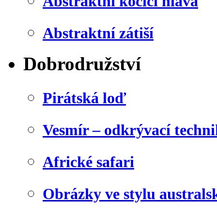
Abstraktní kočičí hlava
Abstraktní zátiší
Dobrodružství
Pirátská loď
Vesmír – odkrývací techn
Africké safari
Obrázky ve stylu australs