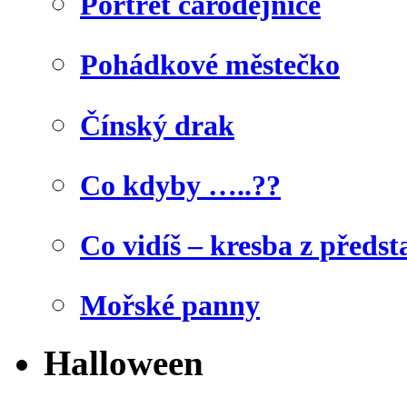
Portrét čarodějnice
Pohádkové městečko
Čínský drak
Co kdyby …..??
Co vidíš – kresba z předst
Mořské panny
Halloween