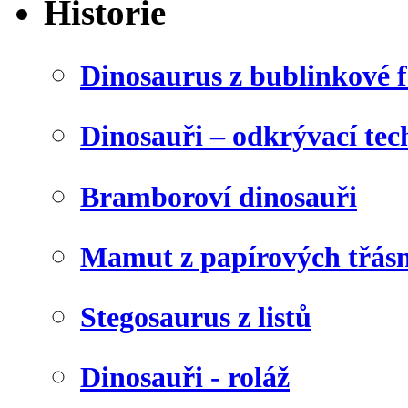
Historie
Dinosaurus z bublinkové f
Dinosauři – odkrývací tec
Bramboroví dinosauři
Mamut z papírových třásn
Stegosaurus z listů
Dinosauři - roláž