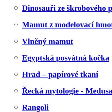
Dinosauři ze škrobového 
Mamut z modelovací hmo
Vlněný mamut
Egyptská posvátná kočka
Hrad – papírové tkaní
Řecká mytologie - Medus
Rangoli