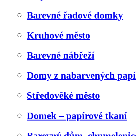
Barevné řadové domky
Kruhové město
Barevné nábřeží
Domy z nabarvených papí
Středověké město
Domek – papírové tkaní
Barevný dům, chumelenic