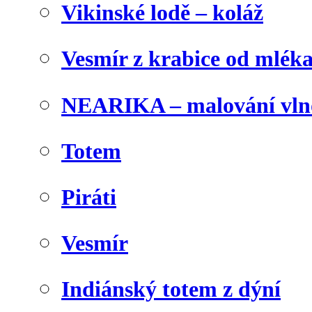
Vikinské lodě – koláž
Vesmír z krabice od mlék
NEARIKA – malování vln
Totem
Piráti
Vesmír
Indiánský totem z dýní