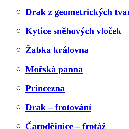
Drak z geometrických tva
Kytice sněhových vloček
Žabka královna
Mořská panna
Princezna
Drak – frotování
Čarodějnice – frotáž