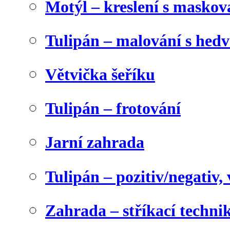
Motýl – kreslení s maskov
Tulipán – malování s he
Větvička šeříku
Tulipán – frotování
Jarní zahrada
Tulipán – pozitiv/negativ,
Zahrada – stříkací techni