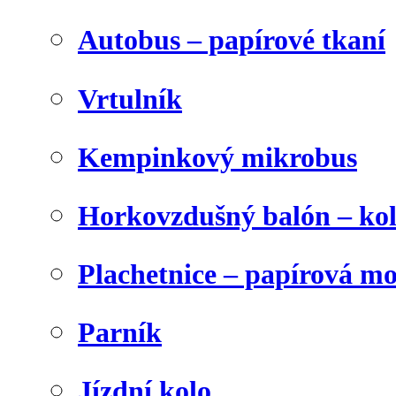
Autobus – papírové tkaní
Vrtulník
Kempinkový mikrobus
Horkovzdušný balón – ko
Plachetnice – papírová m
Parník
Jízdní kolo