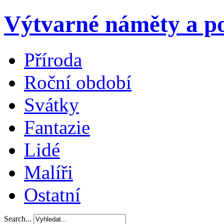
Výtvarné náměty a po
Příroda
Roční období
Svátky
Fantazie
Lidé
Malíři
Ostatní
Search...