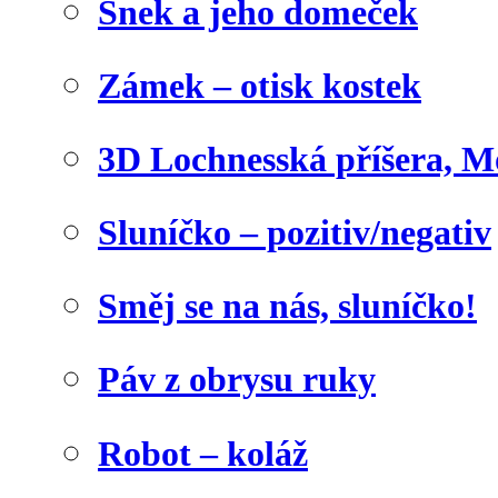
Šnek a jeho domeček
Zámek – otisk kostek
3D Lochnesská příšera, M
Sluníčko – pozitiv/negativ
Směj se na nás, sluníčko!
Páv z obrysu ruky
Robot – koláž