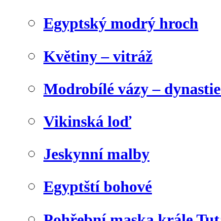
Egyptský modrý hroch
Květiny – vitráž
Modrobílé vázy – dynasti
Vikinská loď
Jeskynní malby
Egyptští bohové
Pohřební maska krále Tu