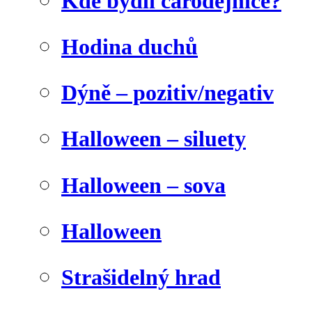
Kde bydlí čarodějnice?
Hodina duchů
Dýně – pozitiv/negativ
Halloween – siluety
Halloween – sova
Halloween
Strašidelný hrad