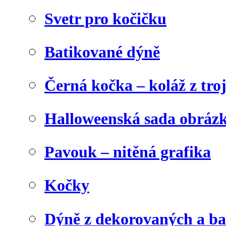
Svetr pro kočičku
Batikované dýně
Černá kočka – koláž z tro
Halloweenská sada obráz
Pavouk – nitěná grafika
Kočky
Dýně z dekorovaných a b