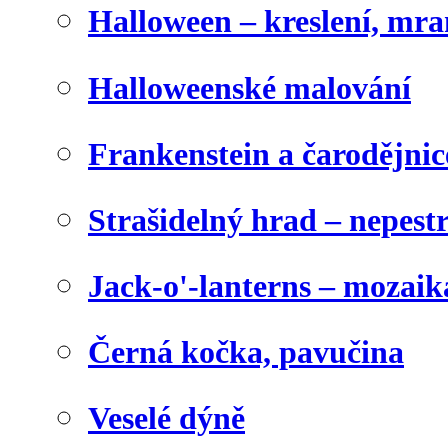
Halloween – kreslení, mr
Halloweenské malování
Frankenstein a čarodějnice
Strašidelný hrad – nepest
Jack-o'-lanterns – mozaik
Černá kočka, pavučina
Veselé dýně