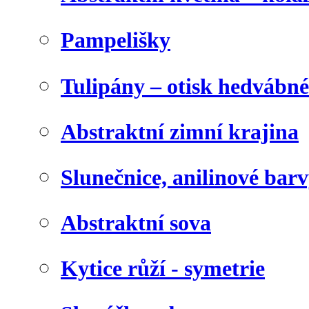
Pampelišky
Tulipány – otisk hedvábn
Abstraktní zimní krajina
Slunečnice, anilinové bar
Abstraktní sova
Kytice růží - symetrie