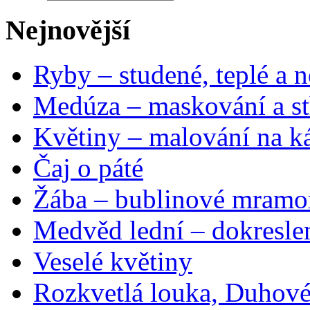
Nejnovější
Ryby – studené, teplé a n
Medúza – maskování a st
Květiny – malování na ká
Čaj o páté
Žába – bublinové mramo
Medvěd lední – dokresle
Veselé květiny
Rozkvetlá louka, Duhové